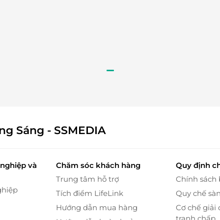
ông Sáng - SSMEDIA
nghiệp và
Chăm sóc khách hàng
Quy định c
u kinh nghiệm.
Trung tâm hỗ trợ
Chính sách
ghiệp
ính hãng.
Tích điểm LifeLink
Quy chế sà
đối.
Hướng dẫn mua hàng
Cơ chế giải 
 an toàn và hiệu quả.
tranh chấp