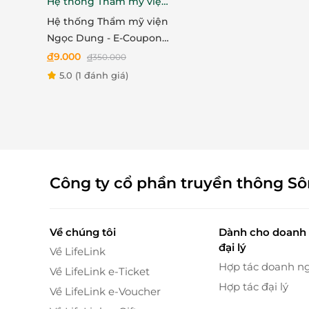
Hệ thống Thẩm mỹ viện
Ngọc Dung
Hệ thống Thẩm mỹ viện
Ngọc Dung - E-Coupon
ưu đãi trải nghiệm dịch
đ
9.000
đ
350.000
vụ Triệt lông nách hoặc
5.0
(1 đánh giá)
bikini
Công ty cổ phần truyền thông S
Vì sao nên chọn Beauty5 Clinic Spa?
Về chúng tôi
Dành cho doanh 
đại lý
Đội ngũ kỹ thuật viên chuyên nghiệp, già
Về LifeLink
Hợp tác doanh n
Thiết bị hiện đại, công nghệ nhập khẩu ch
Về LifeLink e-Ticket
Không gian spa sang trọng, thư giãn tuyệt 
Hợp tác đại lý
Về LifeLink e-Voucher
Quy trình triệt lông chuẩn y khoa, đảm bảo