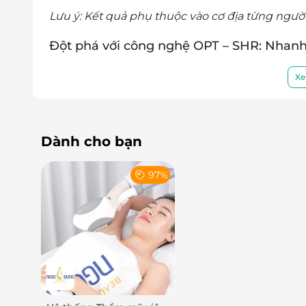
Lưu ý: Kết quả phụ thuộc vào cơ địa từng người
Đột phá với công nghệ OPT – SHR: Nhanh 
Không còn lo lắng về những phương pháp triệ
Xe
OPT – SHR
tại Beauty5 Clinic Spa mở ra một kỷ
OPT (Optimal Pulse Technology)
giúp kiểm
tác động nhiệt gây tổn thương da, tăng cư
Dành cho bạn
SHR (Super Hair Removal)
sử dụng sóng án
lông, ngăn ngừa lông mọc lại hiệu quả.
97%
Sự kết hợp hoàn hảo giữa hai công nghệ h
không đau rát
,
không đỏ da
, phù hợp với mọi l