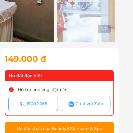
10
/
11
149.000 đ
Ưu đãi đặc biệt
Hỗ trợ booking, đặt bàn
1900 2065
Chat với Zalo
Ưu đãi khác của Beauty5 Skincare & Spa