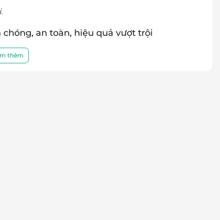
.
chóng, an toàn, hiệu quả vượt trội
t lông cũ kỹ, đau rát và kém hiệu quả, công nghệ
m thêm
 nguyên mới:
 soát nguồn năng lượng đồng đều, hạn chế tối đa
ờng khả năng triệt lông sâu tận gốc.
h sáng tần suất cao, nhẹ nhàng làm suy yếu nang
àng đầu này mang đến
hiệu quả sạch lông vượt trội
,
oại da – kể cả những làn da nhạy cảm nhất.