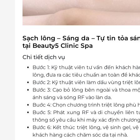
Sạch lông – Sáng da – Tự tin tỏa sá
tại Beauty5 Clinic Spa
Chi tiết dịch vụ
Bước 1: Kỹ thuật viên tư vấn đến khách hà
lông, đưa ra các tiêu chuẩn an toàn để khá
Bước 2: Kỹ thuật viên làm dấu vùng triệt l
Bước 3: Cạo bỏ lông bên ngoài và thoa mộ
ánh sáng và sóng RF vào làn da.
Buớc 4: Chọn chương trình triệt lông phù h
Buớc 5: Phát xung RF và di chuyển liên tụ
thông số yêu cầu khi máy xác định chương 
Bước 6: Kết thúc triệt lông, vệ sinh gel, v
khách hàng cách chăm sóc da tại nhà.