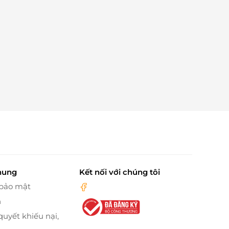
hung
Kết nối với chúng tôi
 bảo mật
n
quyết khiếu nại,