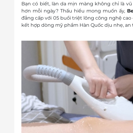
Bạn có biết, làn da mịn màng không chỉ là vũ 
Cả chân: 8 voucher/ liệu trình 05 buổi/ 0
hơn mỗi ngày? Thấu hiểu mong muốn ấy,
Be
Bikini: tạo hình: 5 voucher/ liệu trình 05 
đẳng cấp với
05 buổi triệt lông công nghệ cao
Khách hàng vui lòng liên hệ trước khi qua s
kết hợp dòng mỹ phẩm Hàn Quốc dịu nhẹ, an t
Cơ sở 1: Số 310 Kim Giang , Phường Đại 
Cơ sở 2: Số 210 A Lê Trọng Tấn, Phường
Hotline: 038.303.2509
Điều kiện khác:
E-Voucher/E-Coupon không có giá trị quy 
Không áp dụng đồng thời với chương tr
Giá chưa bao gồm VAT, Khách hàng muốn 