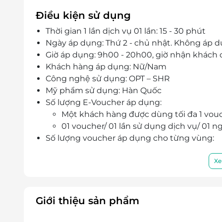
Điều kiện sử dụng
Thời gian 1 lần dịch vụ 01 lần: 15 - 30 phút
Ngày áp dụng: Thứ 2 - chủ nhật. Không áp d
Giờ áp dụng: 9h00 - 20h00, giờ nhận khách 
Khách hàng áp dụng: Nữ/Nam
Công nghệ sử dụng: OPT – SHR
Mỹ phẩm sử dụng: Hàn Quốc
Số lượng E-Voucher áp dụng:
Một khách hàng được dùng tối đa 1 vou
01 voucher/ 01 lần sử dụng dịch vụ/ 01 
Số lượng voucher áp dụng cho từng vùng:
Mép: 1 voucher/ liệu trình 05 buổi/ 01 ng
Nách: 1 voucher/ liệu trình 05 buổi/ 01 ng
Xe
Mặt: 3 voucher/ liệu trình 05 buổi/ 01 ngư
Gáy: 3 voucher/ liệu trình 05 buổi/ 01 ngư
1/2 Tay: 4 voucher/ liệu trình 05 buổi/ 01 
Giới thiệu sản phẩm
1/2 chân: 4 voucher/ liệu trình 05 buổi/ 0
Cả tay: 6 voucher/ liệu trình 05 buổi/ 01 