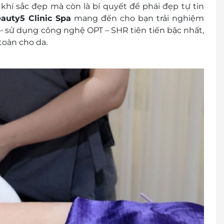
khí sắc đẹp mà còn là bí quyết để phái đẹp tự tin
1 người
auty5 Clinic Spa
mang đến cho bạn trải nghiệm
buổi/ 01 người
– sử dụng
công nghệ OPT – SHR
tiên tiến bậc nhất,
pa để được phục vụ tốt nhất:
oàn cho da.
Kim, quận Hoàng Mai, Hà Nội
 Khương Mai, Quận Thanh Xuân, Hà Nội
đổi thành tiền mặt, không trả lại tiền thừa
ình khuyến mại khác
lấy hóa đơn vui lòng liên hệ NCC.