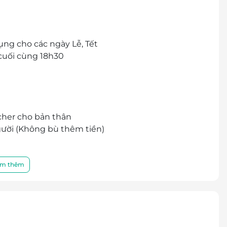
ụng cho các ngày Lễ, Tết
cuối cùng 18h30
cher cho bản thân
người (Không bù thêm tiền)
ười
ười
m thêm
ời
ời
người
1 người
người