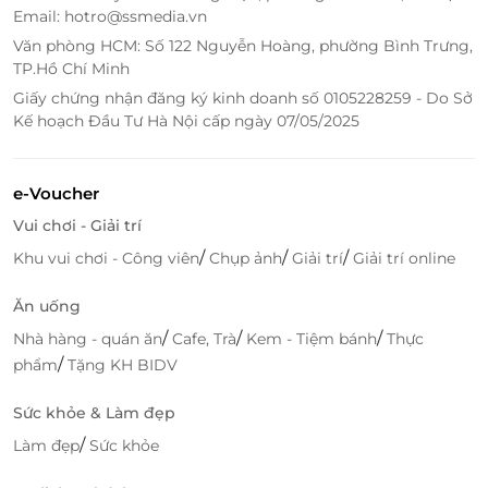
ngay
qua
LifeLink
để tận hưởng dịch vụ thư giãn
Email: hotro@ssmedia.vn
đỉnh cao và ưu đãi hấp dẫn!
Văn phòng HCM: Số 122 Nguyễn Hoàng, phường Bình Trưng,
TP.Hồ Chí Minh
Giấy chứng nhận đăng ký kinh doanh số 0105228259 - Do Sở
LifeLink
Kế hoạch Đầu Tư Hà Nội cấp ngày 07/05/2025
e-Voucher
Vui chơi - Giải trí
/
/
/
Khu vui chơi - Công viên
Chụp ảnh
Giải trí
Giải trí online
Ăn uống
/
/
/
Nhà hàng - quán ăn
Cafe, Trà
Kem - Tiệm bánh
Thực
/
phẩm
Tặng KH BIDV
Sức khỏe & Làm đẹp
/
Làm đẹp
Sức khỏe