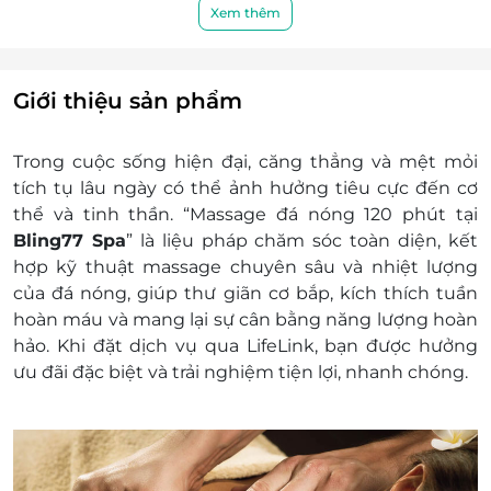
dịch vụ trước 24h (01 ngày) để đảm bảo khách
Xem thêm
hàng được phục vụ tốt nhất. Bling77 Spa không
nhận khách hàng đến trực tiếp nếu chưa đăng
ký đặt chỗ trước. Mong quý khách thông cảm
Giới thiệu sản phẩm
Địa chỉ: 126 Trần Hưng Đạo, Dương Tơ, Phú
Quốc, Kiên Giang
Trong cuộc sống hiện đại, căng thẳng và mệt mỏi
Điều kiện khác:
tích tụ lâu ngày có thể ảnh hưởng tiêu cực đến cơ
Một khách hàng được mua nhiều e-
thể và tinh thần. “Massage đá nóng 120 phút tại
Voucher/e-Coupon
Bling77 Spa
” là liệu pháp chăm sóc toàn diện, kết
e-Voucher/e-Coupon không có giá trị quy đổi
hợp kỹ thuật massage chuyên sâu và nhiệt lượng
thành tiền mặt, không trả lại tiền thừa
của đá nóng, giúp thư giãn cơ bắp, kích thích tuần
Không áp dụng đồng thời cùng lúc với các
hoàn máu và mang lại sự cân bằng năng lượng hoàn
chương trình khuyến mại khác.
hảo. Khi đặt dịch vụ qua LifeLink, bạn được hưởng
ưu đãi đặc biệt và trải nghiệm tiện lợi, nhanh chóng.