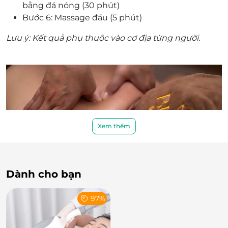
bằng đá nóng (30 phút)
Bước 6: Massage đầu (5 phút)
Lưu ý: Kết quả phụ thuộc vào cơ địa từng người.
Xem thêm
Dành cho bạn
Không gian & tiện nghi – Trải nghiệm thư giãn
97%
đỉnh cao
Bling77 Spa sở hữu
không gian sang trọng, tinh tế và