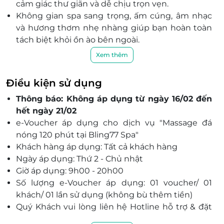
cảm giác thư giãn và dễ chịu trọn vẹn.
Không gian spa sang trọng, ấm cúng, âm nhạc
và hương thơm nhẹ nhàng giúp bạn hoàn toàn
tách biệt khỏi ồn ào bên ngoài.
Đội ngũ chuyên viên chuyên nghiệp, tận tâm,
Xem thêm
thực hiện kỹ thuật massage chuẩn xác, mang
đến trải nghiệm thư giãn cao cấp.
Điều kiện sử dụng
Dịch vụ dễ dàng đặt qua LifeLink với ưu đãi hấp
Thông báo: Không áp dụng từ ngày 16/02 đến
dẫn, nhanh chóng và tiện lợi.
hết ngày 21/02
Lý tưởng để tái tạo năng lượng, cân bằng cơ thể
e-Voucher áp dụng cho dịch vụ "Massage đá
và tinh thần chỉ trong một buổi trải nghiệm.
nóng 120 phút tại Bling77 Spa"
Khách hàng áp dụng: Tất cả khách hàng
Ngày áp dụng: Thứ 2 - Chủ nhật
Giờ áp dụng: 9h00 - 20h00
Số lượng e-Voucher áp dụng: 01 voucher/ 01
khách/ 01 lần sử dụng (không bù thêm tiền)
Quý Khách vui lòng liên hệ Hotline hỗ trợ & đặt
lịch: 077 512 3477 đặt chỗ trước khi đến sử dụng