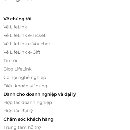
Nhân viên tại Bling77 Spa được
đào tạo bài bản
, giàu
kinh nghiệm trong lĩnh vực trị liệu và chăm sóc sắc
Về chúng tôi
đẹp. Họ luôn lắng nghe nhu cầu khách hàng, tư vấn
Về LifeLink
liệu trình phù hợp và thực hiện kỹ thuật massage
Về LifeLink e-Ticket
chuẩn xác, mang đến trải nghiệm
thư giãn và hài
lòng tuyệt đối
.
Về LifeLink e-Voucher
Về LifeLink e-Gift
Tin tức
Blog LifeLink
Cơ hội nghề nghiệp
Điều khoản sử dụng
Dành cho doanh nghiệp và đại lý
Hợp tác doanh nghiệp
Hợp tác đại lý
Chăm sóc khách hàng
Trung tâm hỗ trợ