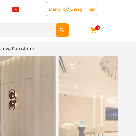
Đăng ký
/
Đăng nhập
0
ch vụ Fotoshine