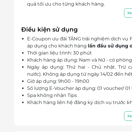
quả tối ưu cho từng khách hàng.
Xe
Điều kiện sử dụng
E-Coupon ưu đãi TẶNG trải nghiệm dịch vụ F
áp dụng cho khách hàng
lần đầu sử dụng 
Thời gian liệu trình: 30 phút
Khách hàng áp dụng: Nam và Nữ - có phòng
Ngày áp dụng: Thứ hai - Chủ nhật. Trừ cá
nước). Không áp dụng từ ngày 14/02 đến hế
Giờ áp dụng: 9h00 - 19h00
Số lượng E-Voucher áp dụng: 01 voucher/ 01 
Spa không nhận Tips
Khách hàng liên hệ đăng ký dịch vụ trước kh
Điện thoại liên hệ: 1800 2058 (miễn cướ
Địa chỉ: 119 - 121 Võ Văn Tần, Phường Võ
Xe
Một khách hàng được mua nhiều E-Vouche
E-Voucher/E-Coupon không có giá trị quy đổi