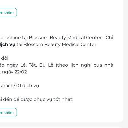
m thêm
otoshine tại Blossom Beauty Medical Center - Chỉ
dịch vụ
tại Blossom Beauty Medical Center
 đôi
c ngày Lễ, Tết, Bù Lễ (theo lịch nghỉ của nhà
t ngày 22/02
khách/ 01 dịch vụ
i đến để được phục vụ tốt nhất:
c) hoặc 028 6681 9987
 Thị Sáu, Quận 3, Thành phố Hồ Chí Minh
m thêm
r/E-Coupon
 thành tiền mặt, không trả lại tiền thừa