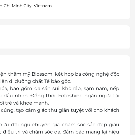
Ho Chi Minh City, Vietnam
i Viện thẩm mỹ Blossom, kết hợp ba công nghệ độc
iện di dưỡng chất Tế bào gốc.
 hóa, bao gồm da sần sùi, khô ráp, sạm nám, nếp
ều dầu nhờn. Đồng thời, Fotoshine ngăn ngừa tái
ươi trẻ và khỏe mạnh.
cúng, tạo cảm giác thư giãn tuyệt vời cho khách
 hữu đội ngũ chuyên gia chăm sóc sắc đẹp giàu
 điều trị và chăm sóc da, đảm bảo mang lại hiệu