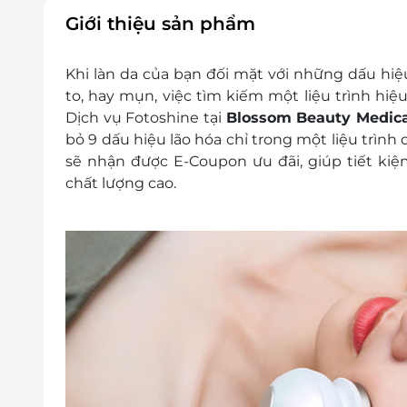
Không áp dụng đồng thời cùng lúc với các 
Giới thiệu sản phẩm
Giá đã bao gồm VAT và phí dịch vụ.
Khi làn da của bạn đối mặt với những dấu hiệ
to, hay mụn, việc tìm kiếm một liệu trình hiệu
Dịch vụ Fotoshine
tại
Blossom Beauty Medica
bỏ 9 dấu hiệu lão hóa chỉ trong một liệu trình 
sẽ nhận được E-
Coupon ưu đãi
, giúp tiết k
chất lượng cao.