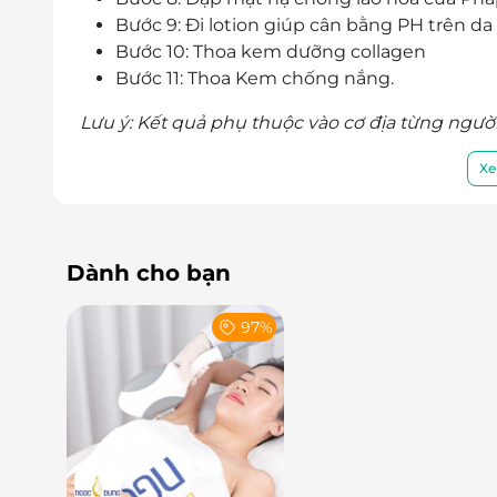
Bước 9: Đi lotion giúp cân bằng PH trên da
Bước 10: Thoa kem dưỡng collagen
Bước 11: Thoa Kem chống nắng.
Lưu ý: Kết quả phụ thuộc vào cơ địa từng người
Cấp ẩm kịp thời, giúp da căng bóng và 
Xe
Điểm nổi bật của liệu trình này chính là khả n
cách hiệu quả. Bằng cách sử dụng các sản p
"Juvenile Skin"
cung cấp độ ẩm ngay lập tức, 
Dành cho bạn
97%