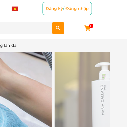
Đăng ký
/
Đăng nhập
0
g làn da