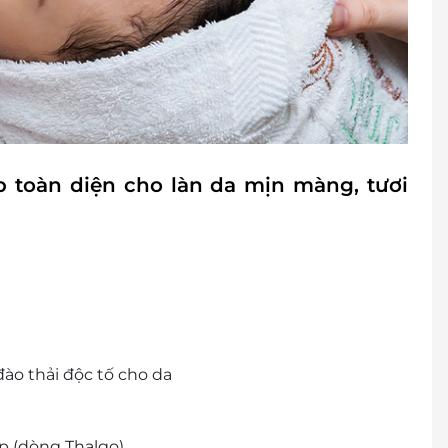
p toàn diện cho làn da mịn màng, tươi
ào thải độc tố cho da
p (dòng Thalgo)