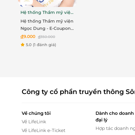
Hệ thống Thẩm mỹ viện
Ngọc Dung
Hệ thống Thẩm mỹ viện
Ngọc Dung - E-Coupon
ưu đãi trải nghiệm dịch
đ
9.000
đ
350.000
vụ Triệt lông nách hoặc
5.0
(1 đánh giá)
bikini
Hệ thống dưỡng chất có trong dịch vụ này thẩ
làm giảm các dấu hiệu lão hóa và mang lại làn
Công ty cổ phần truyền thông S
nhận được sự khác biệt rõ rệt: làn da không c
đầy năng lượng.
Về chúng tôi
Dành cho doanh 
đại lý
Về LifeLink
Hợp tác doanh n
Về LifeLink e-Ticket