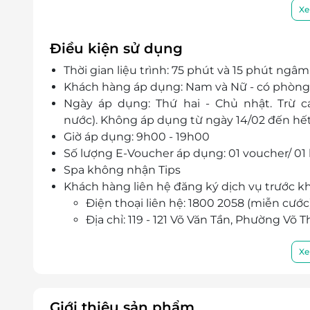
hiện liệu trình chăm sóc da Juvenile Skin 
Xe
cho từng khách hàng.
Điều kiện sử dụng
Thời gian liệu trình: 75 phút và 15 phút ngâ
Khách hàng áp dụng: Nam và Nữ - có phòng
Ngày áp dụng: Thứ hai - Chủ nhật. Trừ cá
nước). Không áp dụng từ ngày 14/02 đến hế
Giờ áp dụng: 9h00 - 19h00
Số lượng E-Voucher áp dụng: 01 voucher/ 01 
Spa không nhận Tips
Khách hàng liên hệ đăng ký dịch vụ trước kh
Điện thoại liên hệ: 1800 2058 (miễn cướ
Địa chỉ: 119 - 121 Võ Văn Tần, Phường Võ
Một khách hàng được mua nhiều E-Vouche
E-Voucher/E-Coupon không có giá trị quy đổi
Xe
Không áp dụng đồng thời cùng lúc với các 
Giá đã bao gồm VAT và phí dịch vụ.
Giới thiệu sản phẩm