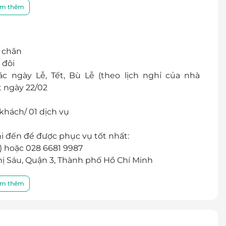
một cách tỉ mỉ, đảm bảo mang lại hiệu quả tối ưu
m thêm
m chân
 đôi
c ngày Lễ, Tết, Bù Lễ (theo lịch nghỉ của nhà
t ngày 22/02
khách/ 01 dịch vụ
i đến để được phục vụ tốt nhất:
c) hoặc 028 6681 9987
 Thị Sáu, Quận 3, Thành phố Hồ Chí Minh
r/E-Coupon
 thành tiền mặt, không trả lại tiền thừa
m thêm
chương trình khuyến mại khác