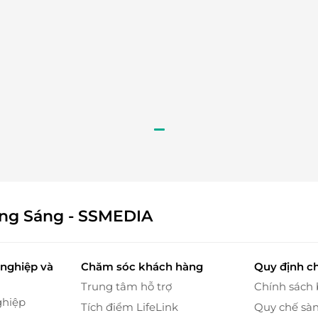
m thấu sâu vào da, nuôi dưỡng từ bên trong, giúp
 da sáng khỏe, đều màu. Sau liệu trình, bạn sẽ cảm
ông Sáng - SSMEDIA
hỉ mịn màng, tươi trẻ mà còn có sức sống mới, tràn
nghiệp và
Chăm sóc khách hàng
Quy định c
Trung tâm hỗ trợ
Chính sách
ghiệp
Tích điểm LifeLink
Quy chế sà