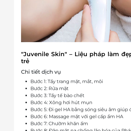
"Juvenile Skin" – Liệu pháp làm đẹ
trẻ
Chi tiết dịch vụ
Bước 1: Tẩy trang mặt, mắt, môi
Bước 2: Rửa mặt
Bước 3: Tẩy tế bào chết
Bước 4: Xông hơi hút mụn
Bước 5: Đi gel HA bằng sóng siêu âm giúp đ
Bước 6: Massage mặt với gel cấp ẩm HA
Bước 7: Chườm khăn ấm
Bước 8: Đặp mặt nạ chống lão hóa của Phá