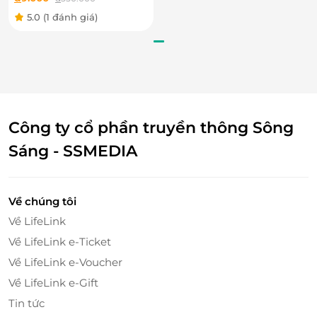
vụ Triệt lông nách hoặc
5.0
(1 đánh giá)
bikini
Công ty cổ phần truyền thông Sông
Sáng - SSMEDIA
Được chế tác từ Zirconia nên răng sứ Titan có độ
Về chúng tôi
chịu lực rất cao. Sau khi phục hình bằng sứ Titan bạn
Về LifeLink
có thể ăn nhai bình thường mà không lo răng bị sứt
mẻ hay răng bị mài mòn, xỉn màu, mảng bám hay vôi
Về LifeLink e-Ticket
răng.
Về LifeLink e-Voucher
Về LifeLink e-Gift
Tin tức