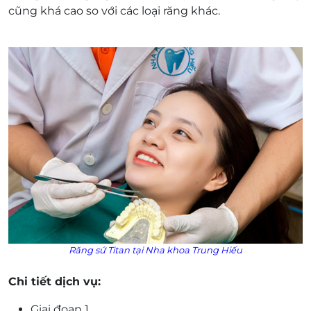
E-Voucher/E-Coupon không có giá trị quy đổi
cũng khá cao so với các loại răng khác.
thành tiền mặt, không trả lại tiền thừa.
Không áp dụng đồng thời với chương trình
khuyến mại khác
Giá chưa bao gồm VAT. Khách hàng muốn lấy
hóa đơn vui lòng liên hệ NCC
Răng sứ Titan tại Nha khoa Trung Hiếu
Chi tiết dịch vụ:
Giai đoạn 1