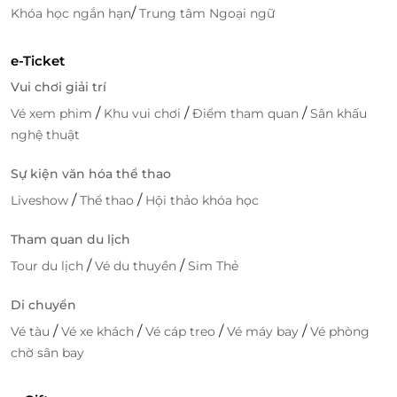
/
Khóa học ngắn hạn
Trung tâm Ngoại ngữ
e-Ticket
Vui chơi giải trí
/
/
/
Vé xem phim
Khu vui chơi
Điểm tham quan
Sân khấu
nghệ thuật
Sự kiện văn hóa thể thao
/
/
Liveshow
Thể thao
Hội thảo khóa học
Tham quan du lịch
/
/
Tour du lịch
Vé du thuyền
Sim Thẻ
Cùng LifeLink khám phá vô vàn
deal sức khỏe
chất
Di chuyển
lượng với mức giá chất lượng trên LifeLink.vn!
/
/
/
/
Vé tàu
Vé xe khách
Vé cáp treo
Vé máy bay
Vé phòng
chờ sân bay
LifeLink