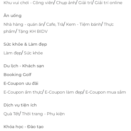
/
/
/
Khu vui chơi - Công viên
Chụp ảnh
Giải trí
Giải trí online
Ăn uống
/
/
/
Nhà hàng - quán ăn
Cafe, Trà
Kem - Tiệm bánh
Thực
/
phẩm
Tặng KH BIDV
Sức khỏe & Làm đẹp
/
Làm đẹp
Sức khỏe
Du lịch - Khách sạn
Nha Khoa Trung Hiếu sở hữu hệ thống máy móc
Booking Golf
hiện đại, hỗ trợ quá trình điều trị, các dịch vụ chăm
E-Coupon ưu đãi
sóc răng miệng đa dạng từ cơ bản đến chuyên sâu.
Khách hàng được tư vấn trị liệu hợp lý, đầy đủ chế độ
/
/
E-Coupon ẩm thực
E-Coupon làm đẹp
E-Coupon mua sắm
chăm sóc khách hàng, hậu mãi, chi phí phù hợp,
không phát sinh... Hệ thống wifi được cung cấp cho
Dịch vụ tiện ích
toàn phòng khám, bạn có thể kiểm tra email, xem
/
Quà Tết
Thời trang - Phụ kiện
tin tức…trong lúc chờ đến lượt.
Khóa học - Đào tạo