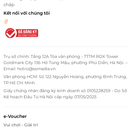
chấp
Kết nối với chúng tôi
Trụ sở chính: Tầng 12A Tòa văn phòng - TTTM ROX Tower
Goldmark City 136 Hồ Tùng Mậu, phường Phú Diễn, Hà Nội. –
Email: hotro@ssmedia.vn
Văn phòng HCM: Số 122 Nguyễn Hoàng, phường Bình Trưng,
Nha khoa sở hữu cơ sở vật chất sang trọng, tiện nghi
TP.Hồ Chí Minh
và hiện đại, các phòng chức năng và dụng cụ đều
Giấy chứng nhận đăng ký kinh doanh số 0105228259 - Do Sở
được vô trùng, khử khuẩn với từng khách hàng.
Kế hoạch Đầu Tư Hà Nội cấp ngày 07/05/2025
e-Voucher
Vui chơi - Giải trí