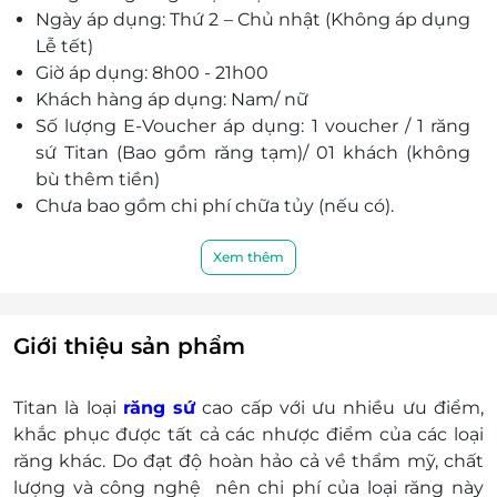
Ngày áp dụng: Thứ 2 – Chủ nhật (Không áp dụng
Lễ tết)
Giờ áp dụng: 8h00 - 21h00
Khách hàng áp dụng: Nam/ nữ
Số lượng E-Voucher áp dụng: 1 voucher / 1 răng
sứ Titan (Bao gồm răng tạm)/ 01 khách (không
bù thêm tiền)
Chưa bao gồm chi phí chữa tủy (nếu có).
Răng sứ được bảo hành 10 năm.
Một khách hàng được mua nhiều voucher
Xem thêm
Khách hàng vui lòng đặt lịch và đăng ký dịch vụ
sử dụng trước khi đến nha khoa để được phục
vụ tốt nhất. Nếu khách hàng không liên hệ
Giới thiệu sản phẩm
trước nha khoa có quyền từ chối phục vụ khi full
lịch.
Titan là loại
răng sứ
cao cấp với ưu nhiều ưu điểm,
Địa chỉ: 864 Trương Định - Hoàng Mai - Hà
khắc phục được tất cả các nhược điểm của các loại
Nội.
răng khác. Do đạt độ hoàn hảo cả về thẩm mỹ, chất
Điện thoại: 0395 344 823
lượng và công nghệ nên chi phí của loại răng này