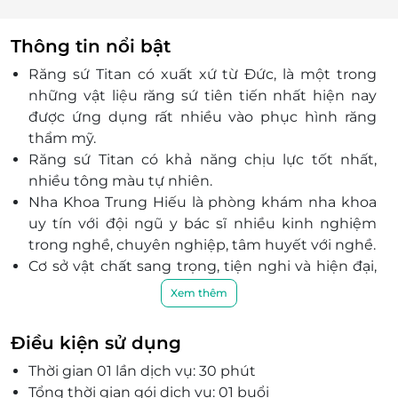
Thông tin nổi bật
Răng sứ Titan có xuất xứ từ Đức, là một trong
những vật liệu răng sứ tiên tiến nhất hiện nay
được ứng dụng rất nhiều vào phục hình răng
thẩm mỹ.
Răng sứ Titan có khả năng chịu lực tốt nhất,
nhiều tông màu tự nhiên.
Nha Khoa Trung Hiếu là phòng khám nha khoa
uy tín với đội ngũ y bác sĩ nhiều kinh nghiệm
trong nghề, chuyên nghiệp, tâm huyết với nghề.
Cơ sở vật chất sang trọng, tiện nghi và hiện đại,
các phòng chức năng và dụng cụ đều được vô
Xem thêm
trùng, khử khuẩn với từng khách hàng.
Hệ thống máy móc hiện đại, hỗ trợ quá trình
Điều kiện sử dụng
điều trị, các dịch vụ chăm sóc răng miệng đa
Thời gian 01 lần dịch vụ: 30 phút
dạng từ cơ bản đến chuyên sâu.
Tổng thời gian gói dịch vụ: 01 buổi