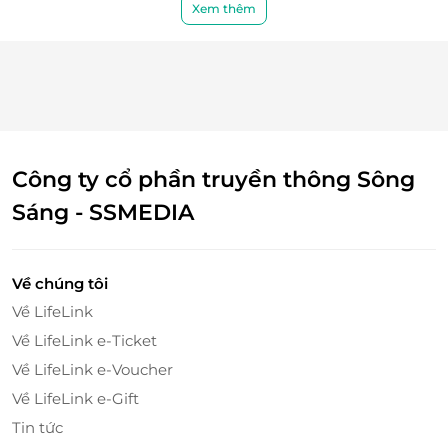
Xem thêm
Công ty cổ phần truyền thông Sông
Sáng - SSMEDIA
Về chúng tôi
Về LifeLink
Về LifeLink e-Ticket
Vị trí thuận tiện tại trung tâm thành phố
Về LifeLink e-Voucher
Brown Dot Hotel
tọa lạc tại một vị trí cực thuận tiện
Về LifeLink e-Gift
tại Thành phố Hồ Chí Minh, chỉ cách
Sân bay Quốc tế
Tin tức
Tân Sơn Nhất
khoảng 7 phút đi bộ — lý tưởng nếu