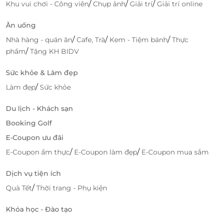
/
/
/
Khu vui chơi - Công viên
Chụp ảnh
Giải trí
Giải trí online
Ăn uống
/
/
/
Nhà hàng - quán ăn
Cafe, Trà
Kem - Tiệm bánh
Thực
/
phẩm
Tặng KH BIDV
Sức khỏe & Làm đẹp
/
Làm đẹp
Sức khỏe
Du lịch - Khách sạn
Booking Golf
E-Coupon ưu đãi
/
/
E-Coupon ẩm thực
E-Coupon làm đẹp
E-Coupon mua sắm
Đặt phòng qua LifeLink để tận hưởng
giá ưu đãi hấp dẫn
Dịch vụ tiện ích
LifeLink chính là nơi bạn tìm được những
voucher
/
Quà Tết
Thời trang - Phụ kiện
giảm giá, đặt phòng tiện lợi
tại khách sạn sang trọng
như Brown Dot Hotel. Chỉ với một thao tác đơn giản,
Khóa học - Đào tạo