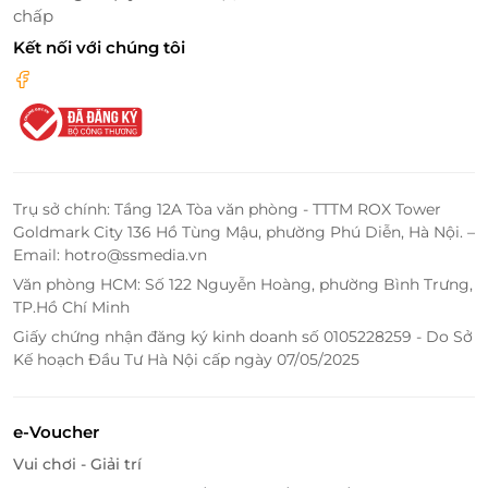
thượng
chấp
Một trải nghiệm khó quên tại Brown Dot Hotel chính
Kết nối với chúng tôi
là khu nhà hàng, quán cà phê sân thượng với sân
hiên vườn, nơi bạn vừa được thưởng thức những
món ăn hấp dẫn từ ẩm thực Việt Nam cũng như
quốc tế, vừa được tận hưởng bầu không khí thư
giãn, yên ả mà vẫn đầy sức sống của thành phố. Từ
nơi đây, bạn sẽ được phóng tầm mắt ngắm nhìn
Trụ sở chính: Tầng 12A Tòa văn phòng - TTTM ROX Tower
khung cảnh Sài Gòn lung linh về đêm, thật khó
Goldmark City 136 Hồ Tùng Mậu, phường Phú Diễn, Hà Nội. –
quên.
Email: hotro@ssmedia.vn
Văn phòng HCM: Số 122 Nguyễn Hoàng, phường Bình Trưng,
TP.Hồ Chí Minh
Giấy chứng nhận đăng ký kinh doanh số 0105228259 - Do Sở
Kế hoạch Đầu Tư Hà Nội cấp ngày 07/05/2025
e-Voucher
Vui chơi - Giải trí