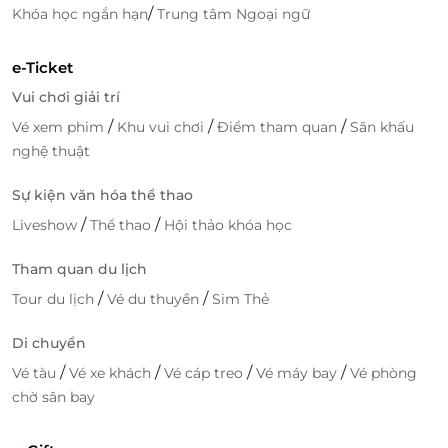
bạn hoàn toàn có thể sở hữu thêm những ưu đãi
/
Khóa học ngắn hạn
Trung tâm Ngoại ngữ
hấp dẫn mà vẫn đảm bảo được chất lượng dịch vụ
hoàn hảo, giúp bạn tận hưởng thời gian nghỉ dưỡng
e-Ticket
thật hoàn hảo tại trung tâm Sài Gòn.
Vui chơi giải trí
LifeLink luôn đồng hành cùng khách hàng, đưa đến
/
/
/
Vé xem phim
Khu vui chơi
Điểm tham quan
Sân khấu
những trải nghiệm dịch vụ tiện dụng, hấp dẫn, với
nghệ thuật
mức giá hấp dẫn chưa từng có.
Sự kiện văn hóa thể thao
Voucher giảm giá, đặt phòng tiện lợi tại Brown Dot
/
/
Liveshow
Thể thao
Hội thảo khóa học
Hotel - Chỉ có tại LifeLink!
Nhanh tay mua voucher tại
LifeLink
để trải nghiệm
Tham quan du lịch
dịch vụ hấp dẫn với mức giá cực ưu đãi!
/
/
Tour du lịch
Vé du thuyền
Sim Thẻ
Di chuyển
LifeLink
/
/
/
/
Vé tàu
Vé xe khách
Vé cáp treo
Vé máy bay
Vé phòng
chờ sân bay