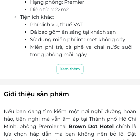
Hạng phòng: Premier
Diện tích: 22m2
Tiện ích khác:
Phí dịch vụ, thuế VAT
Đã bao gồm ăn sáng tại khách sạn
Sử dụng miễn phí internet không dây
Miễn phí trà, cà phê và chai nước suối
trong phòng mỗi ngày
Dịch vụ không bao gồm:
Các chi phí cá nhân như điện thoại , ăn uống,
Xem thêm
giặt ủi,…
Chi phí không được nếu trong chương trình
Chi phí di chuyển tới khách sạn,….
Giới thiệu sản phẩm
Điều kiện đặt phòng:
Hotline đặt phòng & tư vấn (9h-20h): 1900
Nếu bạn đang tìm kiếm một nơi nghỉ dưỡng hoàn
2065
hảo, tiện nghi mà vẫn ấm áp tại Thành phố Hồ Chí
Văn phòng HCM: 028.6680.8757 /
Minh, phòng Premier tại
Brown Dot Hotel
chính là
Liên hệ cho LifeLink để kiểm tra tình trạng
lựa chọn hấp dẫn mà bạn không nên bỏ lỡ. Đặt
phòng trống trước khi mua dịch vụ và nhận