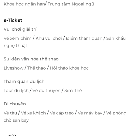
/
Khóa học ngắn hạn
Trung tâm Ngoại ngữ
e-Ticket
Vui chơi giải trí
/
/
/
Vé xem phim
Khu vui chơi
Điểm tham quan
Sân khấu
nghệ thuật
Sự kiện văn hóa thể thao
/
/
Liveshow
Thể thao
Hội thảo khóa học
Tham quan du lịch
/
/
Tour du lịch
Vé du thuyền
Sim Thẻ
Di chuyển
Để kết thúc một bữa tiệc
buffet
hoàn hảo, thực
/
/
/
/
Vé tàu
Vé xe khách
Vé cáp treo
Vé máy bay
Vé phòng
khách đừng quên ghé qua quầy đồ ăn tráng miệng
chờ sân bay
với nhiều món chè thanh mát, hoa quả, bánh ngọt
đầy màu sắc mang đến cho khách hàng một bữa ăn
ngon miệng, hài lòng mỗi khi thưởng thức.