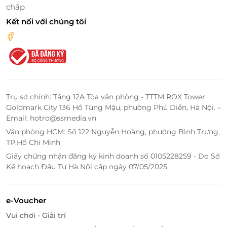
chấp
nhận được độ giòn ngọt của hải sản, mềm thơm từ
Kết nối với chúng tôi
bò Mỹ, tươi ngon của các loại rau, chút béo ngậy từ
phô mai hòa quện với nhau nhờ nước sốt lẩu được
pha chế đặc biệt tạo nên món ăn thơm ngon, đậm vị
không thể chối từ.
Trụ sở chính: Tầng 12A Tòa văn phòng - TTTM ROX Tower
Goldmark City 136 Hồ Tùng Mậu, phường Phú Diễn, Hà Nội. –
Email: hotro@ssmedia.vn
Văn phòng HCM: Số 122 Nguyễn Hoàng, phường Bình Trưng,
TP.Hồ Chí Minh
Giấy chứng nhận đăng ký kinh doanh số 0105228259 - Do Sở
Kế hoạch Đầu Tư Hà Nội cấp ngày 07/05/2025
e-Voucher
Vui chơi - Giải trí