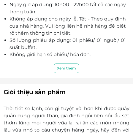
Ngày giờ áp dụng: 10h00 - 22h00 tất cả các ngày
trong tuần.
Không áp dụng cho ngày lễ, Tết - Theo quy định
của nhà hàng.
Vui lòng liên hệ nhà hàng để biết
rõ thêm thông tin chi tiết.
Số lượng phiếu áp dụng: 01 phiếu/ 01 người/ 01
suất buffet.
Không giới hạn số phiếu/ hóa đơn.
Nhà hàng phục vụ tối thiểu 2 phiếu/ 01 lần.
Phụ thu Trẻ em
Xem thêm
Trẻ cao dưới 1m: Miễn phí.
Trẻ cao từ 1m đến 1,3m: Thanh toán 30% giá
người lớn theo giá niêm yết nhà hàng.
Giới thiệu sản phẩm
Trẻ cao trên 1,3m tính như người lớn.
Khách hàng liên hệ đặt chỗ trước và xuất trình
Thời tiết se lạnh, còn gì tuyệt vời hơn khi được quây
phiếu khi đến để được phục vụ tốt nhất.
quần cùng người thân, gia đình ngồi bên nồi lẩu sệt
Trường hợp không đặt chỗ trước hoặc không
thơm lừng mọi người vừa lai rai ăn các món nhúng
còn chỗ trống nhà hàng xin cáo lỗi và hẹn phục
lẩu vừa nhỏ to câu chuyện hàng ngày, hãy đến với
vụ khách hàng vào thời điểm khác.