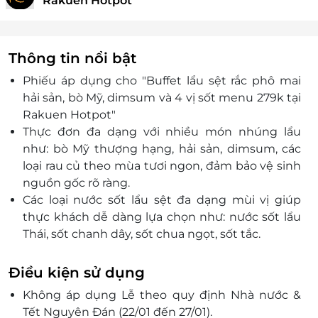
Rakuen Hotpot
Thông tin nổi bật
Phiếu áp dụng cho "Buffet lẩu sệt rắc phô mai
hải sản, bò Mỹ, dimsum và 4 vị sốt menu 279k tại
Rakuen Hotpot"
Thực đơn đa dạng với nhiều món nhúng lẩu
như: bò Mỹ thượng hạng, hải sản, dimsum, các
loại rau củ theo mùa tươi ngon, đảm bảo vệ sinh
nguồn gốc rõ ràng.
Các loại nước sốt lẩu sệt đa dạng mùi vị giúp
thực khách dễ dàng lựa chọn như: nước sốt lẩu
Thái, sốt chanh dây, sốt chua ngọt, sốt tắc.
Rakuen Hotpot với các đầu bếp chuyên nghiệp
cùng đội ngũ nhân viên chu đáo sẽ làm hài lòng
Điều kiện sử dụng
mọi thực khách mỗi khi đến đây.
Không áp dụng Lễ theo quy định Nhà nước &
Tết Nguyên Đán (22/01 đến 27/01).