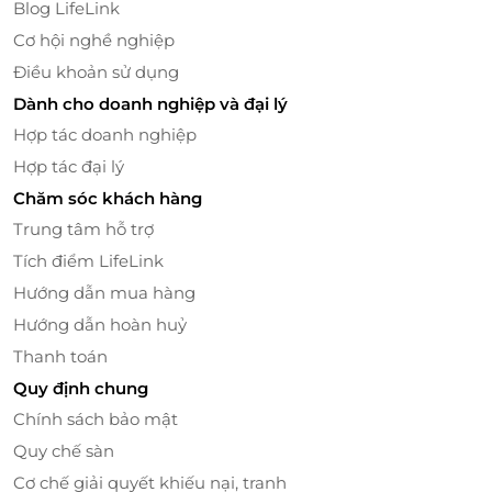
cho thực khách chọn lựa như salad, gỏi tai heo, rau
Blog LifeLink
trộn, mì xào , cá chiên viên... được chế biến cầu kì,
Cơ hội nghề nghiệp
đẹp mắt, lạ miệng kích thích vị giác giúp bữa ăn của
Điều khoản sử dụng
bạn thêm ngọn miệng.
Dành cho doanh nghiệp và đại lý
Hợp tác doanh nghiệp
Hợp tác đại lý
Chăm sóc khách hàng
Trung tâm hỗ trợ
Tích điểm LifeLink
Hướng dẫn mua hàng
Hướng dẫn hoàn huỷ
Thanh toán
Quy định chung
Chính sách bảo mật
Quy chế sàn
Cơ chế giải quyết khiếu nại, tranh
Thưởng thức một nồi lẩu sệt thực khách sẽ cảm