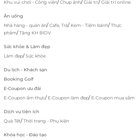
/
/
/
Khu vui chơi - Công viên
Chụp ảnh
Giải trí
Giải trí online
Ăn uống
/
/
/
Nhà hàng - quán ăn
Cafe, Trà
Kem - Tiệm bánh
Thực
/
phẩm
Tặng KH BIDV
Sức khỏe & Làm đẹp
/
Làm đẹp
Sức khỏe
Du lịch - Khách sạn
Booking Golf
E-Coupon ưu đãi
/
/
E-Coupon ẩm thực
E-Coupon làm đẹp
E-Coupon mua sắm
Thực khách đến với Rakuen Hotpot không chỉ được
Dịch vụ tiện ích
thưởng thức lẩu sệt thơm ngon mà còn có cơ hội trải
nghiệm nét ẩm thực Trung Hoa các món dimsum lạ
/
Quà Tết
Thời trang - Phụ kiện
mắt, lạ miệng mang đến cho bạn một bữa ăn phong
Khóa học - Đào tạo
phú, đa sắc màu.