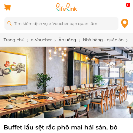
0
Trang chủ
e-Voucher
Ăn uống
Nhà hàng - quán ăn
B
9
/
9
Buffet lẩu sệt rắc phô mai hải sản, bò