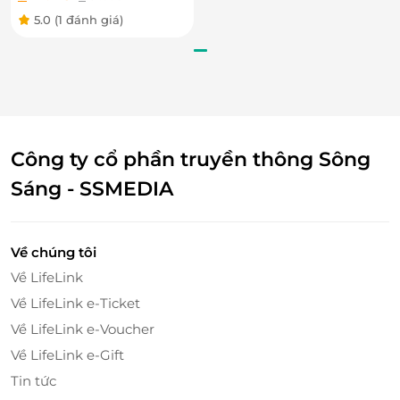
khách một nồi lẩu sệt vô cùng đặc sắc, thơm ngon.
5.0
(1 đánh giá)
Công ty cổ phần truyền thông Sông
Sáng - SSMEDIA
Về chúng tôi
Về LifeLink
Về LifeLink e-Ticket
Về LifeLink e-Voucher
Một điểm mới mẻ, hấp dẫn của Rakuen Hotpot đó là
Về LifeLink e-Gift
ngoài các món chính nhúng lẩu bạn còn có thể ăn
Tin tức
không giới hạn tại quầy line
buffet
, có rất nhiều món