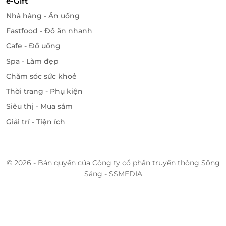
e-Gift
Nhà hàng - Ăn uống
Fastfood - Đồ ăn nhanh
Cafe - Đồ uống
Spa - Làm đẹp
Chăm sóc sức khoẻ
Thời trang - Phụ kiện
Siêu thị - Mua sắm
Giải trí - Tiện ích
© 2026 - Bản quyền của Công ty cổ phần truyền thông Sông
Sáng - SSMEDIA
Rakuen Hotpot với đội ngũ đầu bếp tài hoa, giàu
kinh nghiệm cùng các nguyên liệu đảm bảo vệ sinh
an toàn thực phẩm luôn là lựa chọn hàng đầu của
các thực khách mỗi khi đến đây.