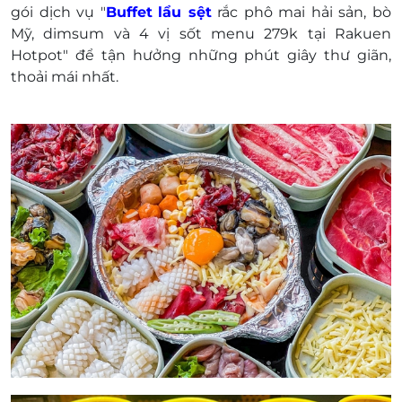
gói dịch vụ "
Buffet
lẩu sệt
rắc phô mai hải sản, bò
Địa chỉ: 483 Lê Văn Sỹ, phường 12, quận 3,
Mỹ, dimsum và 4 vị sốt menu 279k tại Rakuen
TP.Hồ Chí Minh
Hotpot" để tận hưởng những phút giây thư giãn,
Điện thoại: 0971 745 381 - 0905 111 483
thoải mái nhất.
Một khách hàng được mua nhiều phiếu
Không có giá trị quy đổi thành tiền mặt, không
trả lại tiền thừa.
Không áp dụng đồng thời với chương trình
khuyến mại khác
Giá chưa bao gồm 10% VAT. Nhà luôn phụ thu
VAT khi ra bill