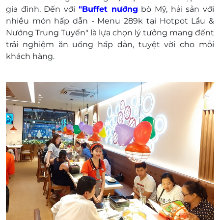
Địa chỉ: Số 970 Nguyễn Văn Quá, Phường
gia đình. Đến với
"Buffet nướng
bò Mỹ, hải sản với
Đông Hưng Thuận, Quận 12, TP. Hồ Chí Minh.
nhiều món hấp dẫn - Menu 289k tại Hotpot Lẩu &
Giá voucher chưa bao gồm VAT, khăn & nước
Nướng Trung Tuyến" là lựa chọn lý tưởng mang đếnt
uống. Nhà hàng luôn phụ thu thêm VAT khi ra
trải nghiệm ăn uống hấp dẫn, tuyệt vời cho mỗi
bill cho khách hàng. (Khách hàng vui lòng bù
khách hàng.
thêm chênh lệch phát sinh nếu có trực tiếp tại
nhà hàng).
Một khách hàng được mua nhiều voucher.
E-Voucher/E-Coupon không có giá trị quy đổi
thành tiền mặt, không trả lại tiền thừa.
Không áp dụng đồng thời với chương trình
khuyến mại khác.