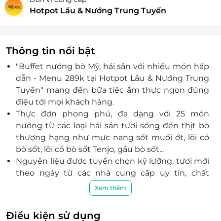
Hotpot Lẩu & Nướng Trung Tuyến
Thông tin nổi bật
"Buffet nướng bò Mỹ, hải sản với nhiều món hấp
dẫn - Menu 289k tại Hotpot Lẩu & Nướng Trung
Tuyến" mang đến bữa tiệc ẩm thực ngon đúng
điệu tới mọi khách hàng.
Thực đơn phong phú, đa dạng với 25 món
nướng
từ các loại hải sản tươi sống đến thịt bò
thượng hạng như mực nang sốt muối ớt, lõi cổ
bò sốt, lõi cổ bò sốt Tenjo, gầu bò sốt...
Nguyên liệu được tuyển chọn kỹ lưỡng, tươi mới
theo ngày từ các nhà cung cấp uy tín, chất
lượng bảo đảm vệ sinh an toàn thực phẩm.
Xem thêm
Với đội ngũ nhân viên chuyên nghiệp, chu đáo,
nhiệt tình cùng chất lượng dịch vụ đẳng
Điều kiện sử dụng
cấp, Hotpot Lẩu & Nướng Trung Tuyến sẽ mang