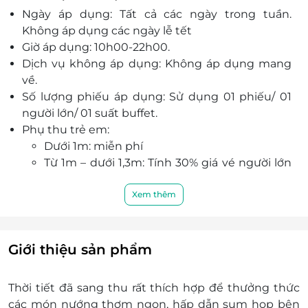
Ngày áp dụng: Tất cả các ngày trong tuần.
đến sự hài lòng nhất tới mọi khách hàng.
Không áp dụng các ngày lễ tết
Giờ áp dụng: 10h00-22h00.
Dịch vụ không áp dụng: Không áp dụng mang
về.
Số lượng phiếu áp dụng: Sử dụng 01 phiếu/ 01
người lớn/ 01 suất buffet.
Phụ thu trẻ em:
Dưới 1m: miễn phí
Từ 1m – dưới 1,3m: Tính 30% giá vé người lớn
trực tiếp tại nhà hàng.
Từ 1,3m trở lên: Tính 01 voucher như người
Xem thêm
lớn
Quý khách vui lòng điện thoại đặt chỗ trước (nhà
hàng có quyền từ chối khách hàng không đặt
Giới thiệu sản phẩm
chỗ trước trong trường hợp nhà hàng quá tải).
Điện thoại: (028) 6256 9335 (nhấn phím 5)
Thời tiết đã sang thu rất thích hợp để thưởng thức
hoặc Hotline: 0974 768 577
các món nướng thơm ngon, hấp dẫn sum họp bên