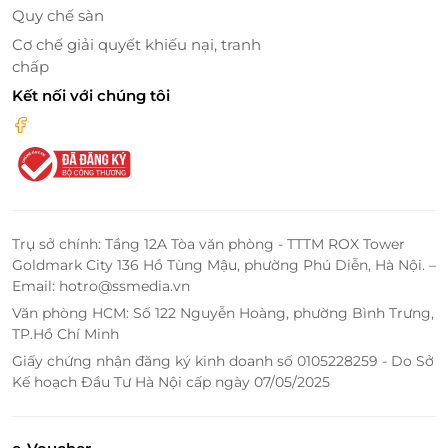
Quy chế sàn
Cơ chế giải quyết khiếu nại, tranh
chấp
Kết nối với chúng tôi
Bên cạnh đó bạn cũng đừng quên ghé qua quầy
line để thưởng thức rất nhiều món ăn kèm hấp dẫn
Trụ sở chính: Tầng 12A Tòa văn phòng - TTTM ROX Tower
cùng hoa quả theo mùa, đồ uống thanh mát giúp
Goldmark City 136 Hồ Tùng Mậu, phường Phú Diễn, Hà Nội. –
bữa tiệc nướng trở nên tròn vị hơn bao giờ hết.
Email: hotro@ssmedia.vn
Văn phòng HCM: Số 122 Nguyễn Hoàng, phường Bình Trưng,
TP.Hồ Chí Minh
Giấy chứng nhận đăng ký kinh doanh số 0105228259 - Do Sở
Kế hoạch Đầu Tư Hà Nội cấp ngày 07/05/2025