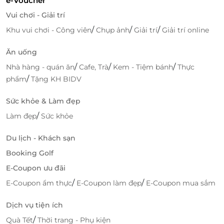
e-Voucher
Vui chơi - Giải trí
/
/
/
Khu vui chơi - Công viên
Chụp ảnh
Giải trí
Giải trí online
Ăn uống
/
/
/
Nhà hàng - quán ăn
Cafe, Trà
Kem - Tiệm bánh
Thực
/
phẩm
Tặng KH BIDV
Không gian nhà hàng được thiết kế theo phong
Sức khỏe & Làm đẹp
cách hiện đại, trẻ trung cùng đội ngũ nhân viên
/
Làm đẹp
Sức khỏe
chuyên nghiệp, chu đáo, nhiệt tình hứa hẹn sẽ
mang đến sự hài lòng nhất tới mọi khách hàng.
Du lịch - Khách sạn
Booking Golf
Truy cập
dealtoday
để sở hữu vô vàn deal ăn uống
hấp dẫn bạn nhé!
E-Coupon ưu đãi
/
/
E-Coupon ẩm thực
E-Coupon làm đẹp
E-Coupon mua sắm
Dịch vụ tiện ích
LifeLink
/
Quà Tết
Thời trang - Phụ kiện