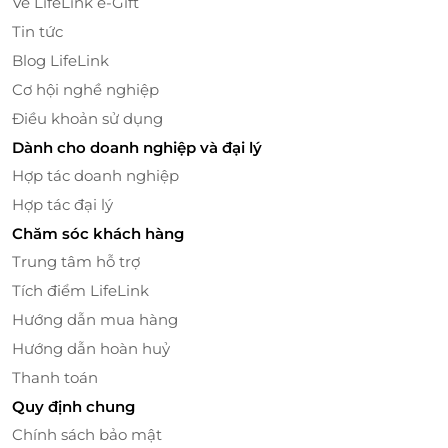
Về LifeLink e-Gift
Tin tức
Blog LifeLink
Cơ hội nghề nghiệp
Điều khoản sử dụng
Dành cho doanh nghiệp và đại lý
Ngoài ra, thực khách sẽ có cơ hội thưởng thức các
Hợp tác doanh nghiệp
món truyền thống của Hàn Quốc như: Canh sườn bò
Hợp tác đại lý
Hàn Quốc, cơm trộn Hàn Quốc, bánh hành hải sản,
Chăm sóc khách hàng
canh kim chi,... được thay đổi theo ngày mang đến
Trung tâm hỗ trợ
những trải nghiệm mới ẩm thực mới lạ tới mỗi
Tích điểm LifeLink
người.
Hướng dẫn mua hàng
Hướng dẫn hoàn huỷ
Thanh toán
Quy định chung
Chính sách bảo mật