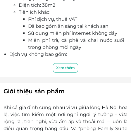
Diện tích: 38m2
Wi-Fi miễn phí, bữa sáng đa dạng.
Tiện ích khác:
Phí dịch vụ, thuế VAT
Đã bao gồm ăn sáng tại khách sạn
Sử dụng miễn phí internet không dây
Miễn phí trà, cà phê và chai nước suối
trong phòng mỗi ngày
Dịch vụ không bao gồm:
Các chi phí cá nhân như điện thoại , ăn uống,
giặt ủi,…
Xem thêm
Chi phí không được nếu trong chương trình
Chi phí di chuyển tới khách sạn,…
Chính sách giá trẻ em:
Giới thiệu sản phẩm
Miễn phí 2 trẻ em dưới 5 tuổi ngủ chung
giường với bố mẹ
Khi cả gia đình cùng nhau vi vu giữa lòng Hà Nội hoa
Từ 6-11 tuổi ngủ chung giương với bố mẹTừ
lệ, việc tìm kiếm một nơi nghỉ ngơi lý tưởng – vừa
phụ thu 300.000 VNĐ/ bé
rộng rãi, tiện nghi, vừa ấm áp và thoải mái – luôn là
Từ 12 tuổi trở lên tính như 1 người lớn
điều quan trọng hàng đầu. Và “phòng Family Suite