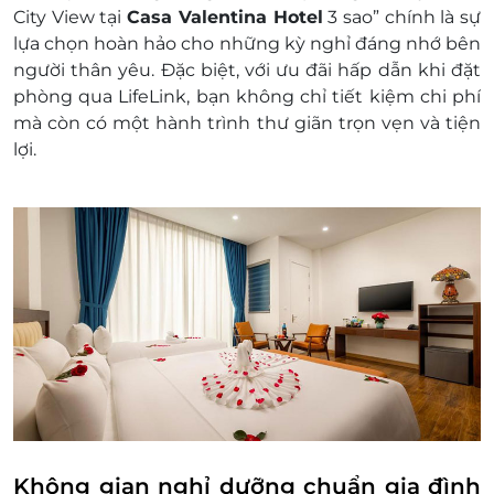
Điều kiện đặt phòng:
City View tại
Casa Valentina Hotel
3 sao” chính là sự
Hotline đặt phòng & tư vấn (9h-20h): 1900
lựa chọn hoàn hảo cho những kỳ nghỉ đáng nhớ bên
2065 / 0934.661.016
người thân yêu. Đặc biệt, với ưu đãi hấp dẫn khi đặt
Văn phòng HCM: 028.6680 8757 /
phòng qua LifeLink, bạn không chỉ tiết kiệm chi phí
0934.661.016
mà còn có một hành trình thư giãn trọn vẹn và tiện
Liên hệ cho LifeLink để kiểm tra tình trạng
lợi.
phòng trống trước khi mua dịch vụ và nhận
mức giá ưu đãi nhất
Phụ thu:
Cao điểm: (1/10 - 15/12/2025); (01/01 -
02/05/2026); (01/10 - 15/12/2026): 750.000
VNĐ/ phòng/ đêm
Giao mùa:(16/12/2025 - 10/01/2026); (16/12/2026
- 20/02/2027): 950.000 VNĐ/ phòng/ đêm
Quy định nhận trả phòng:
Giờ nhận phòng: 14h00
Giờ trả phòng: 12h00
Điều kiện khác:
Áp dụng 01 e-Voucher/e-Coupon cho 02
Không gian nghỉ dưỡng chuẩn gia đình