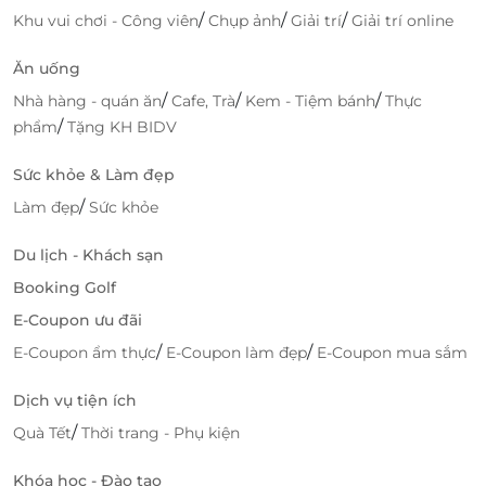
LifeLink – Ưu đãi chất lượng, đặt dịch vụ
/
/
/
Khu vui chơi - Công viên
Chụp ảnh
Giải trí
Giải trí online
tiện lợi trong tích tắc
LifeLink
là nền tảng cung cấp hàng ngàn
voucher
Ăn uống
giảm giá
mỗi ngày, từ nghỉ dưỡng đến ẩm thực, làm
/
/
/
Nhà hàng - quán ăn
Cafe, Trà
Kem - Tiệm bánh
Thực
đẹp, giải trí… Khách hàng có thể dễ dàng
đặt dịch vụ
/
phẩm
Tặng KH BIDV
tiện lợi
thông qua quy trình nhanh chóng, minh
bạch và an toàn.
Sức khỏe & Làm đẹp
/
Làm đẹp
Sức khỏe
Lý do nên chọn LifeLink:
Du lịch - Khách sạn
Ưu đãi hấp dẫn, được cập nhật liên tục
Giao diện thân thiện, đặt nhanh – nhận liền
Booking Golf
Đội ngũ CSKH hỗ trợ nhiệt tình, chuyên nghiệp
E-Coupon ưu đãi
Đặt ngay hôm nay – Ưu đãi giới hạn chỉ có trên
/
/
E-Coupon ẩm thực
E-Coupon làm đẹp
E-Coupon mua sắm
LifeLink
!
Dịch vụ tiện ích
/
Quà Tết
Thời trang - Phụ kiện
LifeLink
Khóa học - Đào tạo