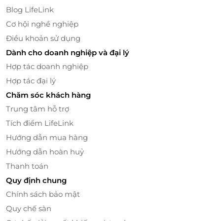
Blog LifeLink
Cơ hội nghề nghiệp
Điều khoản sử dụng
Dành cho doanh nghiệp và đại lý
Hợp tác doanh nghiệp
Hợp tác đại lý
Chăm sóc khách hàng
Trung tâm hỗ trợ
Tích điểm LifeLink
Hướng dẫn mua hàng
Hướng dẫn hoàn huỷ
Dịch vụ tiện nghi – Chăm sóc chu đáo từng chi
tiết
Thanh toán
Quy định chung
Không chỉ sở hữu không gian ấn tượng, Casa
Valentina còn cung cấp loạt dịch vụ chuyên nghiệp:
Chính sách bảo mật
Quy chế sàn
Lễ tân phục vụ 24/24
, luôn sẵn sàng hỗ trợ