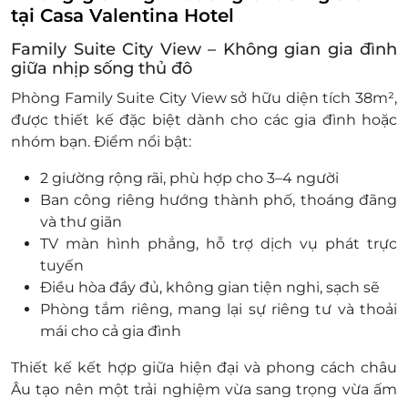
khách
tại Casa Valentina Hotel
Một khách hàng được mua nhiều e-
Family Suite City View – Không gian gia đình
Voucher/e-Coupon
giữa nhịp sống thủ đô
e-Voucher/e-Coupon không có giá trị quy đổi
thành tiền mặt, không trả lại tiền thừa
Phòng
Family Suite City View
sở hữu diện tích 38m²,
Không áp dụng đồng thời với chương trình
được thiết kế đặc biệt dành cho các gia đình hoặc
khuyến mại khác.
nhóm bạn. Điểm nổi bật:
2 giường
rộng rãi, phù hợp cho 3–4 người
Ban công riêng hướng thành phố
, thoáng đãng
và thư giãn
TV màn hình phẳng
, hỗ trợ dịch vụ phát trực
tuyến
Điều hòa
đầy đủ, không gian tiện nghi, sạch sẽ
Phòng tắm riêng
, mang lại sự riêng tư và thoải
mái cho cả gia đình
Thiết kế kết hợp giữa hiện đại và phong cách châu
Âu tạo nên một trải nghiệm vừa sang trọng vừa ấm