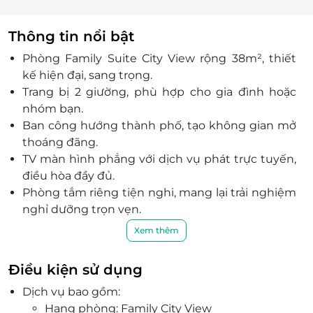
Thông tin nổi bật
Phòng Family Suite City View rộng 38m², thiết
kế hiện đại, sang trọng.
Trang bị 2 giường, phù hợp cho gia đình hoặc
nhóm bạn.
Ban công hướng thành phố, tạo không gian mở
thoáng đãng.
TV màn hình phẳng với dịch vụ phát trực tuyến,
điều hòa đầy đủ.
Phòng tắm riêng tiện nghi, mang lại trải nghiệm
nghỉ dưỡng trọn vẹn.
Casa Valentina Hotel thiết kế theo phong cách
Xem thêm
châu Âu, ấm cúng và tiện nghi.
Tọa lạc tại trung tâm khu Phố Cổ, khách sạn gần
Điều kiện sử dụng
các điểm du lịch nổi bật như: Hồ Hoàn Kiếm; Chợ
Dịch vụ bao gồm:
Đêm Phố Cổ; Nhà hát Múa rối Nước Thăng Long...
Hạng phòng: Family City View
Dịch vụ chất lượng: lễ tân 24/7, đưa đón sân bay,