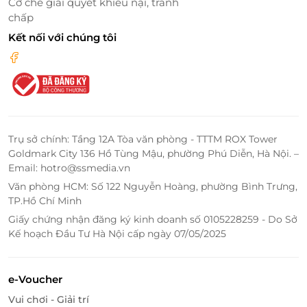
Cơ chế giải quyết khiếu nại, tranh
Dịch vụ đưa đón sân bay
, linh hoạt và tiện lợi
chấp
Dịch vụ phòng
chu đáo, tận nơi
Kết nối với chúng tôi
Wi-Fi miễn phí
khắp toàn bộ khuôn viên
Bữa sáng đa dạng
: buffet, à la carte hoặc kiểu Mỹ
Tất cả được thiết kế nhằm mang đến kỳ nghỉ trọn
vẹn cho bạn và gia đình.
Trụ sở chính: Tầng 12A Tòa văn phòng - TTTM ROX Tower
Goldmark City 136 Hồ Tùng Mậu, phường Phú Diễn, Hà Nội. –
Email: hotro@ssmedia.vn
Văn phòng HCM: Số 122 Nguyễn Hoàng, phường Bình Trưng,
TP.Hồ Chí Minh
Giấy chứng nhận đăng ký kinh doanh số 0105228259 - Do Sở
Kế hoạch Đầu Tư Hà Nội cấp ngày 07/05/2025
e-Voucher
Vui chơi - Giải trí