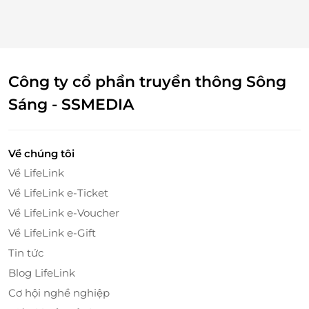
Công ty cổ phần truyền thông Sông
Sáng - SSMEDIA
Về chúng tôi
Về LifeLink
Đặc biệt, Dr. Lamy sử dụng công nghệ chiếu ánh
Về LifeLink e-Ticket
sáng sinh học và đẩy oxy tươi hiện đại giúp da được
Về LifeLink e-Voucher
cung cấp dưỡng chất, giảm thâm, kích thích tăng
Về LifeLink e-Gift
sinh collagen, cải thiện sắc tố da, trắng da, trẻ hoá
giúp da luôn giữ được nét tươi trẻ.
Tin tức
Blog LifeLink
Cơ hội nghề nghiệp