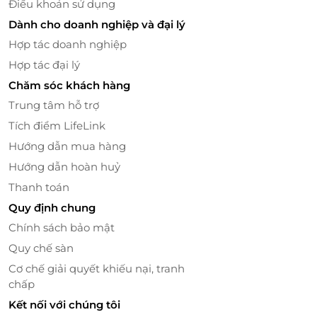
Điều khoản sử dụng
Dành cho doanh nghiệp và đại lý
Hợp tác doanh nghiệp
Hợp tác đại lý
Chăm sóc khách hàng
Trung tâm hỗ trợ
Tích điểm LifeLink
Hướng dẫn mua hàng
Hướng dẫn hoàn huỷ
Thanh toán
Dr. Lamy sở hữu cơ sở vật chất hiện đại, công nghệ
Quy định chung
tiên tiến cùng đội ngũ nhân viên chuyên nghiệp,
Chính sách bảo mật
chu đáo, nhiệt tình sẽ mang đến trải nghiệm tuyệt
Quy chế sàn
vời cho mỗi khách hàng.
Cơ chế giải quyết khiếu nại, tranh
Truy cập
LifeLink
để sở hữu vô vàn deal sức khỏe -
chấp
làm đẹp hấp dẫn bạn nhé!
Kết nối với chúng tôi