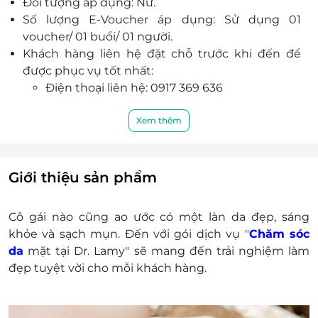
Đối tượng áp dụng: Nữ.
Số lượng E-Voucher áp dụng: Sử dụng 01
voucher/ 01 buổi/ 01 người.
Khách hàng liên hệ đặt chỗ trước khi đến để
được phục vụ tốt nhất:
Điện thoại liên hệ: 0917 369 636
Địa chỉ: 106 Nguyễn Khang - Cầu Giấy - Hà
Nội.
Xem thêm
Một khách hàng được mua nhiều voucher.
Mỗi khách hàng được sử dụng nhiều voucher
cho bản thân.
Giới thiệu sản phẩm
E-Voucher/E-Coupon không có giá trị quy đổi
thành tiền mặt, không trả lại tiền thừa.
Cô gái nào cũng ao ước có một làn da đẹp, sáng
Không áp dụng đồng thời với chương trình
khỏe và sạch mụn. Đến với gói dịch vụ "
Chăm sóc
khuyến mại khác.
da
mặt tại Dr. Lamy" sẽ mang đến trải nghiệm làm
đẹp tuyệt vời cho mỗi khách hàng.