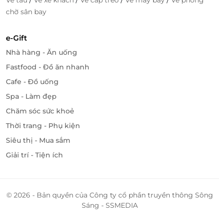
Vé tàu
Vé xe khách
Vé cáp treo
Vé máy bay
Vé phòng
chờ sân bay
e-Gift
Nhà hàng - Ăn uống
Fastfood - Đồ ăn nhanh
Cafe - Đồ uống
Spa - Làm đẹp
Chăm sóc sức khoẻ
Thời trang - Phụ kiện
Siêu thị - Mua sắm
Giải trí - Tiện ích
© 2026 - Bản quyền của Công ty cổ phần truyền thông Sông
Sáng - SSMEDIA