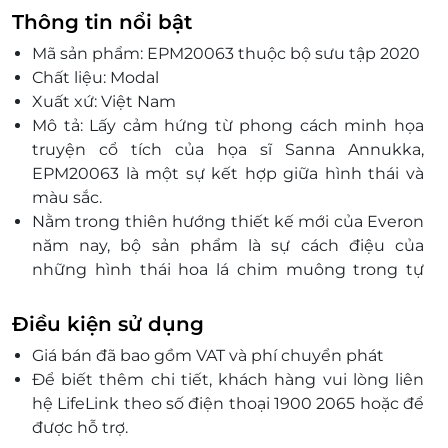
Thông tin nổi bật
Mã sản phẩm: EPM20063 thuộc bộ sưu tập 2020
Chất liệu: Modal
Xuất xứ: Việt Nam
Mô tả: Lấy cảm hứng từ phong cách minh họa
truyện cổ tích của họa sĩ Sanna Annukka,
EPM20063 là một sự kết hợp giữa hình thái và
màu sắc.
Nằm trong thiên hướng thiết kế mới của Everon
năm nay, bộ sản phẩm là sự cách điệu của
những hình thái hoa lá chim muông trong tự
nhiên kết hợp với màu sắc tương phản nhấn
nhá màu nóng trên nền màu lạnh. Bộ sản phẩm
Điều kiện sử dụng
muốn truyền tải thời người dùng hơi thở trẻ
Giá bán đã bao gồm VAT và phí chuyển phát
trung mới mẻ, khác lạ hoàn toàn.
Để biết thêm chi tiết, khách hàng vui lòng liên
hệ LifeLink theo số điện thoại 1900 2065 hoặc để
được hỗ trợ.