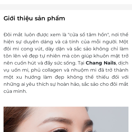
ngày) để đảm bảo khách hàng được phục vụ tốt
nhất. Chang Nails không nhận khách hàng đến
trực tiếp nếu chưa đăng ký đặt chỗ trước. Mong
Giới thiệu sản phẩm
quý khách thông cảm
Địa chỉ:
Đôi mắt luôn được xem là "cửa sổ tâm hồn", nơi thể
50 - 52 Huỳnh Tịnh Của, Phường 19, Quận
hiện sự duyên dáng và cá tính của mỗi người. Một
Bình Thạnh, Thành phố Hồ Chí Minh
đôi mi cong vút, dày dặn và sắc sảo không chỉ làm
216 vạn kiếp, Phường 3, Quận Bình
tôn lên vẻ đẹp tự nhiên mà còn giúp khuôn mặt trở
Thạnh, Thành phố Hồ Chí Minh
nên cuốn hút và đầy sức sống. Tại
Chang Nails
, dịch
f44 cư xá vĩnh hội, Đường số 50, Phường
vụ uốn mi, phủ collagen và nhuộm mi đã trở thành
2 (Phường 5 cũ), Quận 4 (Kế sau lưng
một xu hướng làm đẹp không thể thiếu đối với
chung cư H3), Thành phố Hồ Chí Minh
những ai yêu thích sự hoàn hảo, sắc sảo cho đôi mắt
84/4 Trẩn Hữu Trang, Phường 10, Quận
của mình.
Phú Nhuận (Kế nhà thuốc Phú Quý),
Thành phố Hồ Chí Minh
14 Trần Huy Liệu, Phường 11, Quận Phú
Nhuận, Thành phố Hồ Chí Minh
Một khách hàng được mua nhiều E-Voucher/E-
Coupon