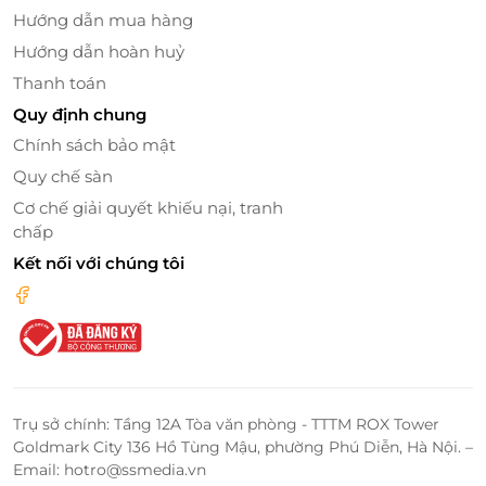
Hướng dẫn mua hàng
Hướng dẫn hoàn huỷ
Thanh toán
Quy định chung
Chính sách bảo mật
Quy chế sàn
Cơ chế giải quyết khiếu nại, tranh
chấp
Kết nối với chúng tôi
Ngoài ra, không gian tại Chang Nails cũng là một
điểm cộng lớn, với thiết kế hiện đại, sạch sẽ và thoải
mái, mang đến cho khách hàng một trải nghiệm thư
giãn tuyệt vời. Mỗi dịch vụ tại Chang Nails đều được
thực hiện trong không gian yên tĩnh, nhẹ nhàng,
giúp khách hàng không chỉ làm đẹp mà còn thư
Trụ sở chính: Tầng 12A Tòa văn phòng - TTTM ROX Tower
giãn, giải tỏa căng thẳng.
Goldmark City 136 Hồ Tùng Mậu, phường Phú Diễn, Hà Nội. –
Email: hotro@ssmedia.vn