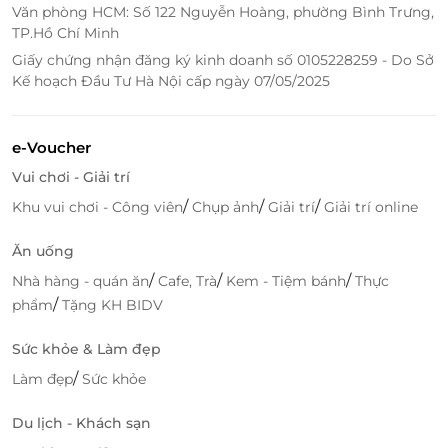
LifeLink - Nơi Sở Hữu Những Deal Làm
Văn phòng HCM: Số 122 Nguyễn Hoàng, phường Bình Trưng,
Đẹp Giá Ưu Đãi, Hấp Dẫn
TP.Hồ Chí Minh
LifeLink là một nền tảng trực tuyến chuyên cung
Giấy chứng nhận đăng ký kinh doanh số 0105228259 - Do Sở
Kế hoạch Đầu Tư Hà Nội cấp ngày 07/05/2025
cấp các voucher giảm giá cho các dịch vụ, sản phẩm
từ các thương hiệu, cửa hàng nổi tiếng. Với phương
châm mang đến cho khách hàng những trải nghiệm
e-Voucher
chất lượng với mức giá hợp lý, LifeLink cung cấp các
Vui chơi - Giải trí
gói ưu đãi hấp dẫn cho nhiều loại dịch vụ làm đẹp,
bao gồm cả dịch vụ tại Chang Nails - một địa chỉ làm
/
/
/
Khu vui chơi - Công viên
Chụp ảnh
Giải trí
Giải trí online
đẹp nổi bật với các dịch vụ làm móng cao cấp như
Ăn uống
làm nails, gội đầu, làm mi chuyên nghiệp.
/
/
/
Nhà hàng - quán ăn
Cafe, Trà
Kem - Tiệm bánh
Thực
Việc săn deal trên LifeLink rất đơn giản và nhanh
/
phẩm
Tặng KH BIDV
chóng. Chỉ với vài thao tác đơn giản, bạn có thể dễ
dàng mua voucher giảm giá cho các dịch vụ làm đẹp
Sức khỏe & Làm đẹp
tại Chang Nails mà không phải mất thời gian tìm
/
Làm đẹp
Sức khỏe
kiếm hay lo lắng về việc hết chỗ.
Du lịch - Khách sạn
Bên cạnh đó, LifeLink liên tục có các chương trình