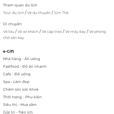
Tham quan du lịch
/
/
Tour du lịch
Vé du thuyền
Sim Thẻ
Di chuyển
/
/
/
/
Vé tàu
Vé xe khách
Vé cáp treo
Vé máy bay
Vé phòng
chờ sân bay
e-Gift
Nhà hàng - Ăn uống
Fastfood - Đồ ăn nhanh
Cafe - Đồ uống
Spa - Làm đẹp
Chăm sóc sức khoẻ
Thời trang - Phụ kiện
Siêu thị - Mua sắm
Giải trí - Tiện ích