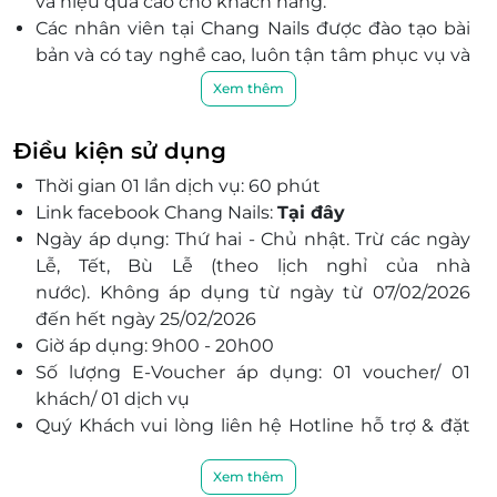
và hiệu quả cao cho khách hàng.
Các nhân viên tại Chang Nails được đào tạo bài
bản và có tay nghề cao, luôn tận tâm phục vụ và
đảm bảo sự hài lòng của khách hàng.
Xem thêm
Chang Nails sở hữu không gian làm đẹp hiện đại,
thoải mái và yên tĩnh, mang đến cho bạn trải
Điều kiện sử dụng
nghiệm thư giãn tuyệt vời.
Thời gian 01 lần dịch vụ: 60 phút
Link facebook Chang Nails:
Tại đây
Ngày áp dụng: Thứ hai - Chủ nhật. Trừ các ngày
Lễ, Tết, Bù Lễ (theo lịch nghỉ của nhà
nước). Không áp dụng từ ngày từ 07/02/2026
đến hết ngày 25/02/2026
Giờ áp dụng: 9h00 - 20h00
Số lượng E-Voucher áp dụng: 01 voucher/ 01
khách/ 01 dịch vụ
Quý Khách vui lòng liên hệ Hotline hỗ trợ & đặt
lịch: 077 886 1436 Hoặc 091 142 1142 đặt chỗ trước
khi đến sử dụng dịch vụ tối thiểu 24 tiếng (1
Xem thêm