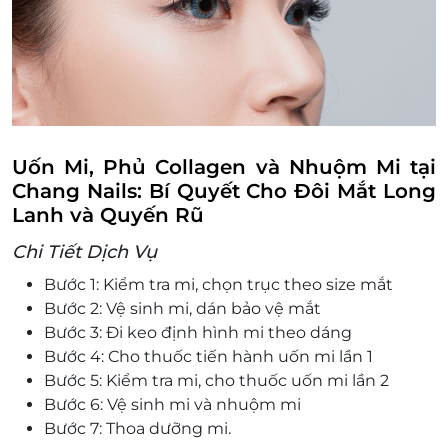
E-Voucher/E-Coupon không có giá trị quy đổi
thành tiền mặt, không trả lại tiền thừa
Không áp dụng đồng thời cùng lúc với các
chương trình khuyến mại khác
Uốn Mi, Phủ Collagen và Nhuộm Mi tại
Chang Nails: Bí Quyết Cho Đôi Mắt Long
Lanh và Quyến Rũ
Chi Tiết Dịch Vụ
Bước 1: Kiểm tra mi, chọn trục theo size mắt
Bước 2: Vệ sinh mi, dán bảo vệ mắt
Bước 3: Đi keo định hình mi theo dáng
Bước 4: Cho thuốc tiến hành uốn mi lần 1
Bước 5: Kiểm tra mi, cho thuốc uốn mi lần 2
Bước 6: Vệ sinh mi và nhuộm mi
Bước 7: Thoa dưỡng mi.