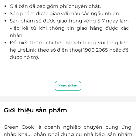
Giá bán đã bao gồm phí chuyển phát.
xúc của mặt chảo với thực phẩm, tăng khả năng
Sản phẩm được giao với màu sắc ngẫu nhiên.
chống dính tự nhiên.
Sản phẩm sẽ được giao trong vòng 5-7 ngày làm
Công nghệ phủ đá color stone coating 7 lớp siêu
việc kể từ khi thông tin giao hàng được xác
bền, hạn chế trầy xước, thoải mái nấu ăn hay
nhận.
chùi rửa bằng kim loại.
Để biết thêm chi tiết, khách hàng vui lòng liên
Sản phẩm không chứa các chất gây nguy hiểm
hệ LifeLink theo số điện thoại 1900 2065 hoặc để
như PFOA, chì, Cadimi và không phát sinh các
được hỗ trợ.
chất độc hại trong quá trình đun nấu. Hạn chế
sử dụng dầu mỡ, tốt cho sức khỏe.
Khả năng kháng khuẩn, khử mùi cao với lớp
nano bạc đặc biệt.Thí nghiệm chịu được oxy hóa
Xem thêm
cao (đun nước muối 300 giờ).
Lan tỏa nhiệt nhanh và đều, tiết kiệm năng
lượng và giúp thực phẩm chín đều và giữ
nguyên được hương vị của món ăn.
Giới thiệu sản phẩm
Chảo được cấu tạo đáy từ nên sử dụng được
trên mọi loại bếp: bếp từ, bếp gas, bếp hồng
Green Cook là doanh nghiệp chuyên cung ứng,
ngoại ...
nhập khẩu, phân phối dụng cụ nhà bếp, sản phẩm