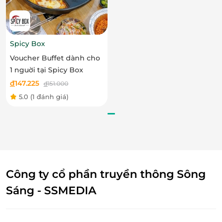
Spicy Box
Voucher Buffet dành cho
1 nguời tại Spicy Box
đ
147.225
đ
151.000
5.0
(1 đánh giá)
Công ty cổ phần truyền thông Sông
Sáng - SSMEDIA