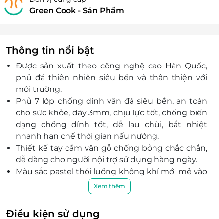
Green Cook - Sản Phẩm
Thông tin nổi bật
Được sản xuất theo công nghệ cao Hàn Quốc,
phủ đá thiên nhiên siêu bền và thân thiện với
môi trường.
Phủ 7 lớp chống dính vân đá siêu bền, an toàn
cho sức khỏe, dày 3mm, chịu lực tốt, chống biến
dạng chống dính tốt, dễ lau chùi, bắt nhiệt
nhanh hạn chế thời gian nấu nướng.
Thiết kế tay cầm vân gỗ chống bỏng chắc chắn,
dễ dàng cho người nội trợ sử dụng hàng ngày.
Màu sắc pastel thổi luồng không khí mới mẻ vào
căn bếp hiện đại.
Xem thêm
Công nghệ đúc nguyên khối cao cấp: tăng khả
năng năng chịu nhiệt và chống biến dạng.
Điều kiện sử dụng
Lòng chảo được dập vân 3D giảm bề mặt tiếp