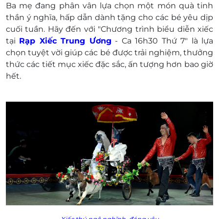
Ba mẹ đang phân vân lựa chọn một món quà tinh
Trước giờ biểu diễn 30 phút (Sau 15 phút kể
thần ý nghĩa, hấp dẫn dành tặng cho các bé yêu dịp
từ khi bắt đầu biểu diễn đổi vé không còn
cuối tuần. Hãy đến với "Chương trình biểu diễn xiếc
hiệu lực).
tại
Rạp Xiếc Trung Ương
- Ca 16h30 Thứ 7" là lựa
Hàng tuần rạp xiếc Trung Ương sẽ có những
chọn tuyệt vời giúp các bé được trải nghiệm, thưởng
chương trình biểu diễn với các chủ đề khác
thức các tiết mục xiếc đặc sắc, ấn tượng hơn bao giờ
nhau.
hết.
Khách hàng vui lòng liên hệ trước qua số điện
thoại để được phục vụ tốt nhất:
Số 67 – 69 Trần Nhân Tông, Hai Bà Trưng, Hà
Nội.
Điện thoại : 0914 625 655
E-Voucher/E-Coupon không có giá trị quy đổi
thành tiền mặt, không trả lại tiền thừa.
Không áp dụng đồng thời với chương trình
khuyến mại khác
Giá chưa bao gồm VAT. Khách hàng muốn lấy
hóa đơn vui lòng liên hệ NCC.