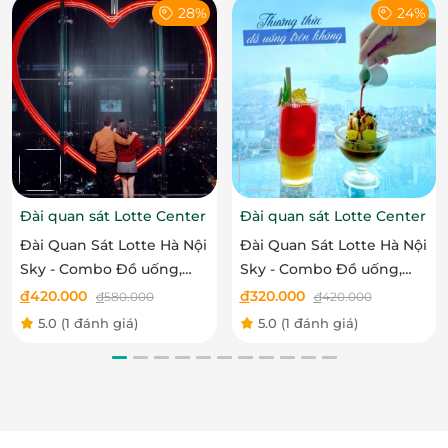
28%
24%
Bên cạnh đó, các bạn nhỏ sẽ có những tràng cười
sảng khoái cùng những chú hề ngộ nghĩnh hay các
Đài quan sát Lotte Center
Đài quan sát Lotte Center
tiết mục xiếc thú đang yêu mang đến những
Đài Quan Sát Lotte Hà Nội
Đài Quan Sát Lotte Hà Nội
khoảnh khắc ý nghĩa, tuyệt vời.
Sky - Combo Đồ uống,
Sky - Combo Đồ uống,
Ảnh, Trò chơi VR Mission
Ảnh, Quà lưu niệm cho
đ
420.000
đ
320.000
đ
580.000
đ
420.000
X, Quà lưu niệm cho trẻ
Trẻ em
5.0
(1 đánh giá)
5.0
(1 đánh giá)
em