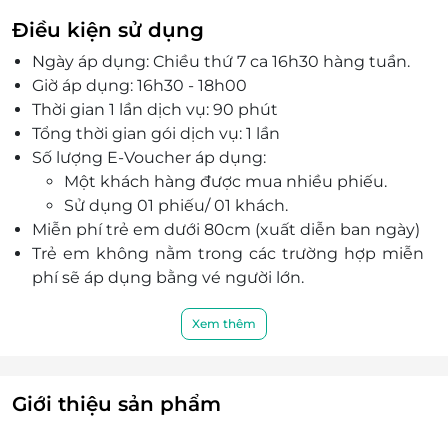
khoảnh khắc ý nghĩa, tuyệt vời.
Điều kiện sử dụng
Khán giả sẽ có cơ hội thưởng thức các màn biểu
Ngày áp dụng: Chiều thứ 7 ca 16h30 hàng tuần.
diễn ấn tượng, những tương tác thú vị giữa
Giờ áp dụng: 16h30 - 18h00
nghệ sĩ với khán giả, cùng bài học ý nghĩa về
Thời gian 1 lần dịch vụ: 90 phút
tình đoàn kết của muôn loài thông qua vở kịch
Tổng thời gian gói dịch vụ: 1 lần
thiếu nhi.
Số lượng E-Voucher áp dụng:
Rạp Xiếc Trung Ương sở hữu sân khấu tròn 3D,
Một khách hàng được mua nhiều phiếu.
âm thanh, ánh sáng hiện đại cùng hệ thống
Sử dụng 01 phiếu/ 01 khách.
điều hòa giúp các bé có những phút giây
Miễn phí trẻ em dưới 80cm (xuất diễn ban ngày)
thưởng thức khó quên.
Trẻ em không nằm trong các trường hợp miễn
Với đội ngũ các nghệ sĩ tài năng cùng các tiết
phí sẽ áp dụng bằng vé người lớn.
mục biểu diễn chuyên nghiệp, hấp dẫn, Rạp
Khách hàng vui lòng liên hệ trước với quầy vé tại
Xiếc Trung Ương hứa hẹn sẽ mang đến sự hài
Rạp Xiếc Trung Ương để kích hoạt mã LifeLink
Xem thêm
lòng nhất cho mọi khách hàng.
và đổi vé cứng tại quầy trong giờ hành chính.
Khách hàng liên hệ với Ban tổ chức ngày Thứ 7
và Chủ nhật trong giờ hành chính:
Giới thiệu sản phẩm
Sáng 8h30 - 11h30.
Chiều 14h30 đến 17h00.