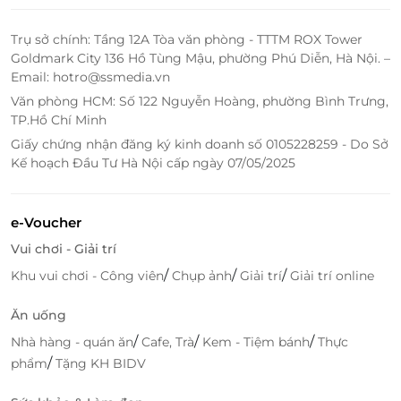
Trụ sở chính: Tầng 12A Tòa văn phòng - TTTM ROX Tower
Goldmark City 136 Hồ Tùng Mậu, phường Phú Diễn, Hà Nội. –
Email: hotro@ssmedia.vn
Văn phòng HCM: Số 122 Nguyễn Hoàng, phường Bình Trưng,
Với đội ngũ các nghệ sĩ tài năng cùng các tiết mục
TP.Hồ Chí Minh
biểu diễn chuyên nghiệp, hấp dẫn, Rạp Xiếc Trung
Giấy chứng nhận đăng ký kinh doanh số 0105228259 - Do Sở
Ương hứa hẹn sẽ mang đến sự hài lòng nhất cho
Kế hoạch Đầu Tư Hà Nội cấp ngày 07/05/2025
mọi khách hàng.
Truy cập
LifeLink
để sở hữu vô vàn deal vui chơi -
e-Voucher
giải trí hấp dẫn bạn nhé!
Vui chơi - Giải trí
/
/
/
Khu vui chơi - Công viên
Chụp ảnh
Giải trí
Giải trí online
LifeLink
Ăn uống
/
/
/
Nhà hàng - quán ăn
Cafe, Trà
Kem - Tiệm bánh
Thực
/
phẩm
Tặng KH BIDV