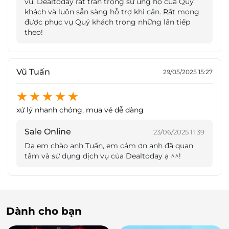
Quốc Tế vô cùng mãn nhãn, độc đáo với các tiết mục
vụ. Dealtoday rất trân trọng sự ủng hộ của Quý
khách và luôn sẵn sàng hỗ trợ khi cần. Rất mong
nhào lộn, thăng bằng, đu trên cao, trò khéo, sân
được phục vụ Quý khách trong những lần tiếp
khấu kịch,... sẽ làm hài lòng bố mẹ và các bạn khán
theo!
giả nhí.
Vũ Tuấn
29/05/2025 15:27
xử lý nhanh chóng, mua vé dễ dàng
Sale Online
23/06/2025 11:39
Dạ em chào anh Tuấn, em cảm ơn anh đã quan
tâm và sử dụng dịch vụ của Dealtoday ạ ^^!
Các tiết mục nhào lộn trên không đẳng cấp đầy ấn tượng.
Dành cho bạn