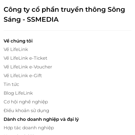
Công ty cổ phần truyền thông Sông
Sáng - SSMEDIA
Về chúng tôi
Về LifeLink
Về LifeLink e-Ticket
Về LifeLink e-Voucher
Về LifeLink e-Gift
Tin tức
Blog LifeLink
Cơ hội nghề nghiệp
Đôi nét về Rạp Xiếc Trung Ương
Điều khoản sử dụng
Đặc biệt Rạp Xiếc Trung Ương sở hữu sân khấu tròn
Dành cho doanh nghiệp và đại lý
3D, âm thanh, ánh sáng hiện đại cùng hệ thống điều
Hợp tác doanh nghiệp
hòa giúp các bé có những phút giây thưởng thức