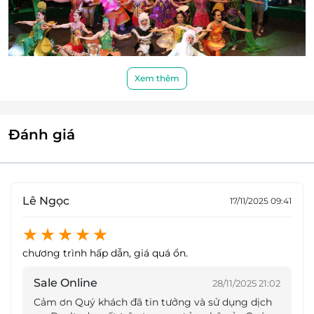
Xem thêm
Đánh giá
Lê Ngọc
17/11/2025 09:41
chương trình hấp dẫn, giá quá ổn.
Các tiết mục được đầu tư công phu, kỹ lưỡng
Ngoài ra, khán giả sẽ có cơ hội chiêm ngưỡng
Sale Online
28/11/2025 21:02
những màn biểu diễn đạt giải tại Liên Hoan Xiếc
Cảm ơn Quý khách đã tin tưởng và sử dụng dịch