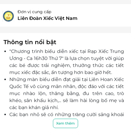
Đơn vị cung cấp
Liên Đoàn Xiếc Việt Nam
Thông tin nổi bật
"Chương trình biểu diễn xiếc tại Rạp Xiếc Trung
Ương - Ca 16h30 Thứ 7" là lựa chọn tuyệt vời giúp
các bé được trải nghiệm, thưởng thức các tiết
mục xiếc đặc sắc, ấn tượng hơn bao giờ hết.
Những màn biểu diễn đạt giải tại Liên Hoan Xiếc
Quốc Tế vô cùng mãn nhãn, độc đáo với các tiết
mục nhào lộn, thăng bằng, đu trên cao, trò
khéo, sân khấu kịch,... sẽ làm hài lòng bố mẹ và
các bạn khán giả nhí.
Các bạn nhỏ sẽ có những tràng cười sảng khoái
cùng những chú hề ngộ nghĩnh hay các tiết
Xem thêm
mục xiếc thú đang yêu mang đến những