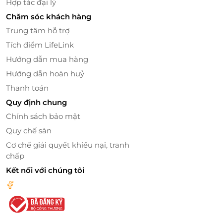
Hợp tác đại lý
khó quên.
Chăm sóc khách hàng
Trung tâm hỗ trợ
Tích điểm LifeLink
Hướng dẫn mua hàng
Hướng dẫn hoàn huỷ
Thanh toán
Quy định chung
Chính sách bảo mật
Quy chế sàn
Cơ chế giải quyết khiếu nại, tranh
Đội ngũ nghệ sĩ tài năng, chuyên nghiệp, nhiệt tình.
chấp
Kết nối với chúng tôi