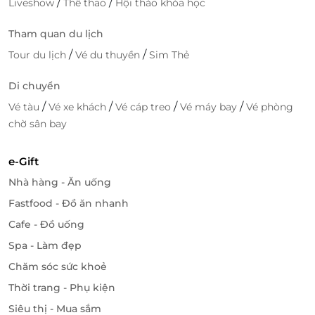
/
/
Liveshow
Thể thao
Hội thảo khóa học
Tham quan du lịch
/
/
Tour du lịch
Vé du thuyền
Sim Thẻ
Di chuyển
/
/
/
/
Vé tàu
Vé xe khách
Vé cáp treo
Vé máy bay
Vé phòng
chờ sân bay
e-Gift
Nhà hàng - Ăn uống
Fastfood - Đồ ăn nhanh
Cafe - Đồ uống
Spa - Làm đẹp
Chăm sóc sức khoẻ
Thời trang - Phụ kiện
Siêu thị - Mua sắm