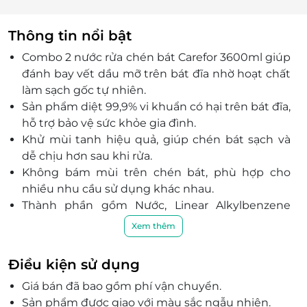
Thông tin nổi bật
Combo 2 nước rửa chén bát Carefor 3600ml giúp
đánh bay vết dầu mỡ trên bát đĩa nhờ hoạt chất
làm sạch gốc tự nhiên.
Sản phẩm diệt 99,9% vi khuẩn có hại trên bát đĩa,
hỗ trợ bảo vệ sức khỏe gia đình.
Khử mùi tanh hiệu quả, giúp chén bát sạch và
dễ chịu hơn sau khi rửa.
Không bám mùi trên chén bát, phù hợp cho
nhiều nhu cầu sử dụng khác nhau.
Thành phần gồm Nước, Linear Alkylbenzene
Sulfonate, Sodium Lauryl Ether Sulfate, Sodium
Xem thêm
Salt, Decyl Glucoside.
Có 2 lựa chọn mùi hương: Không mùi và Hương
Điều kiện sử dụng
Quế.
Giá bán đã bao gồm phí vận chuyển.
Thương hiệu Carefor, xuất xứ Việt Nam, dung
Sản phẩm được giao với màu sắc ngẫu nhiên.
tích mỗi can 3600ml.