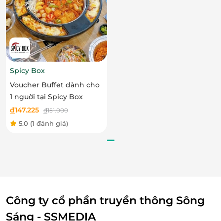
Spicy Box
Voucher Buffet dành cho
1 nguời tại Spicy Box
đ
147.225
đ
151.000
5.0
(1 đánh giá)
Công ty cổ phần truyền thông Sông
Sáng - SSMEDIA