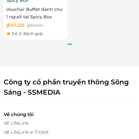
Spicy Box
Voucher Buffet dành cho
1 nguời tại Spicy Box
đ
147.225
đ
151.000
5.0
(1 đánh giá)
Công ty cổ phần truyền thông Sông
Sáng - SSMEDIA
Về chúng tôi
Về LifeLink
Về LifeLink e-Ticket