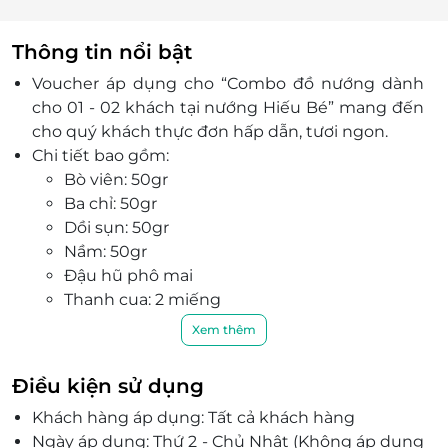
Thông tin nổi bật
Voucher áp dụng cho “Combo đồ nướng dành
cho 01 - 02 khách tại nướng Hiếu Bé” mang đến
cho quý khách thực đơn hấp dẫn, tươi ngon.
Chi tiết bao gồm:
Bò viên: 50gr
Ba chỉ: 50gr
Dồi sụn: 50gr
Nầm: 50gr
Đậu hũ phô mai
Thanh cua: 2 miếng
Bánh mì: 1 đĩa
Xem thêm
Lọ bơ: 1
Rổ rau ăn kèm: 1 rổ.
Điều kiện sử dụng
Thực đơn phong phú và đa dạng, gồm nhiều
Khách hàng áp dụng: Tất cả khách hàng
món thịt siêu tươi ngon: ba chỉ bò, món bò viên,
Ngày áp dụng: Thứ 2 - Chủ Nhật (Không áp dụng
nầm, ba chỉ lợn, lòng...