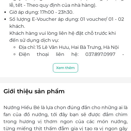
lễ, tết - Theo quy định của nhà hàng).
Không gian rộng rãi, sạch sẽ cùng đồ ăn thơm
Giờ áp dụng: 17h00 - 23h30.
ngon với giá cực kỳ phải chăng
Số lượng E-Voucher áp dụng: 01 voucher/ 01 - 02
Thái độ phục vụ của các nhân viên vô cùng
khách.
chuyên nghiệp, nhiệt tình và chu đáo với khách
Khách hàng vui lòng liên hệ đặt chỗ trước khi
hàng.
đến sử dụng dịch vụ:
Địa chỉ: 15 Lê Văn Hưu, Hai Bà Trưng, Hà Nội
Điện thoại liên hệ: 037.897.0997 -
0904.888.592
Một khách hàng được mua nhiều E-Voucher/ E-
Xem thêm
Coupon
E-Voucher/E-Coupon không có giá trị quy đổi
thành tiền mặt, không trả lại tiền thừa.
Giới thiệu sản phẩm
Không áp dụng đồng thời với chương trình
khuyến mại khác.
Nướng Hiếu Bé là lựa chọn đúng đắn cho những ai là
Giá chưa bao gồm VAT, khách hàng vui lòng liên
fan của đồ nướng, tới đây bạn sẽ được đắm chìm
hệ NCC.
trong hương vị thơm ngon của các món nướng,
từng miếng thịt thấm đẫm gia vị tạo ra vị ngon gây