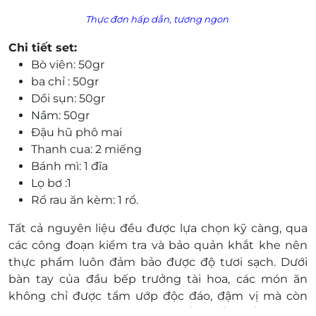
Thực đơn hấp dẫn, tương ngon
Chi tiết set:
Bò viên: 50gr
ba chỉ : 50gr
Dồi sụn: 50gr
Nầm: 50gr
Đậu hũ phô mai
Thanh cua: 2 miếng
Bánh mì: 1 đĩa
Lọ bơ :1
Rổ rau ăn kèm: 1 rổ.
Tất cả nguyên liệu đều được lựa chọn kỹ càng, qua
các công đoạn kiểm tra và bảo quản khắt khe nên
thực phẩm luôn đảm bảo được độ tươi sạch. Dưới
bàn tay của đầu bếp trưởng tài hoa, các món ăn
không chỉ được tẩm ướp độc đáo, đậm vị mà còn
được trình bày vô cùng đẹp mắt. Chắc chắn bạn và