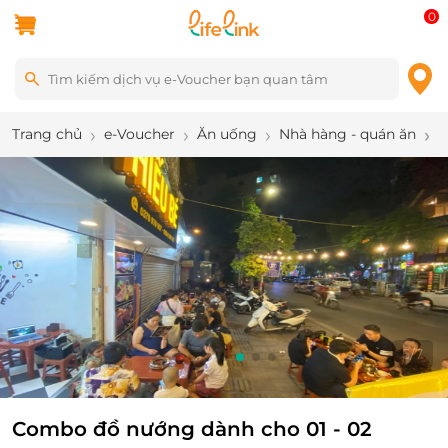
0
Trang chủ
e-Voucher
Ăn uống
Nhà hàng - quán ăn
C
6
/
7
Combo đồ nướng dành cho 01 - 02