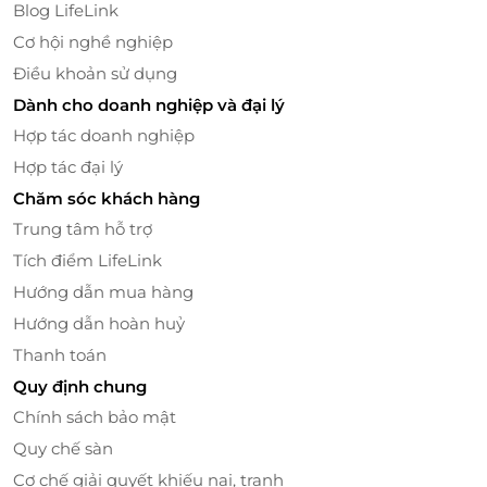
Blog LifeLink
Cơ hội nghề nghiệp
Điều khoản sử dụng
Dành cho doanh nghiệp và đại lý
Không gian quán rộng rãi, thoáng mát
Hợp tác doanh nghiệp
Thái độ phục vụ của các nhân viên vô cùng chuyên
Hợp tác đại lý
nghiệp, nhiệt tình và chu đáo với khách hàng hứa
Chăm sóc khách hàng
hẹn đây sẽ là điểm dừng chân lý tưởng của thực
Trung tâm hỗ trợ
khách khi ghé ăn.
Tích điểm LifeLink
Truy cập
LifeLink
để sở hữu vô vàn
deal ăn
uống
chất lượng cùng mức giá vô cùng hấp dẫn!
Hướng dẫn mua hàng
Hướng dẫn hoàn huỷ
Thanh toán
LifeLink
Quy định chung
Chính sách bảo mật
Quy chế sàn
Cơ chế giải quyết khiếu nại, tranh