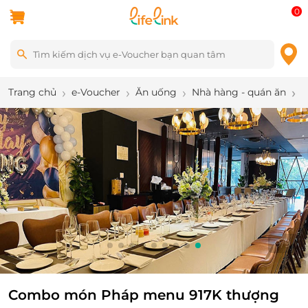
0
Trang chủ
e-Voucher
Ăn uống
Nhà hàng - quán ăn
C
9
/
9
Combo món Pháp menu 917K thượng