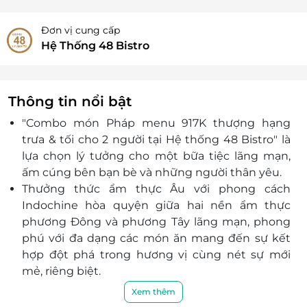
Đơn vị cung cấp
Hệ Thống 48 Bistro
Thông tin nổi bật
"
Combo món Pháp menu 917K thượng hạng
trưa & tối cho 2 người tại Hệ thống 48 Bistro
" là
lựa chọn lý tưởng cho một bữa tiệc lãng mạn,
ấm cúng bên bạn bè và những người thân yêu.
Thưởng thức ẩm thực Âu với phong cách
Indochine hòa quyện giữa hai nền ẩm thực
phương Đông và phương Tây lãng mạn, phong
phú với đa dạng các món ăn mang đến sự kết
hợp đột phá trong hương vị cùng nét sự mới
mẻ, riêng biệt.
Bạn sẽ có cơ hội thưởng thức thịt cua đút lò phô
Xem thêm
mai thượng hạng, súp hành tây kiểu Pháp đậm