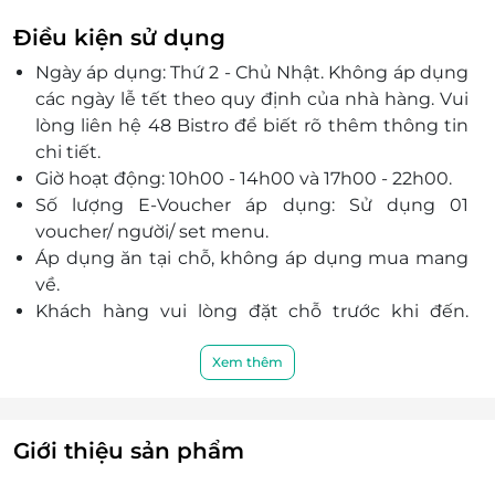
đà hay Cá thu Nhật tẩm bột chiên sốt trái bơ và
Điều kiện sử dụng
mù tạt xanh, Thăn bò Ribeye nướng sốt rượu
Ngày áp dụng: Thứ 2 - Chủ Nhật. Không áp dụng
vang đỏ đầy bổ dưỡng, ấn tượng.
các ngày lễ tết theo quy định của nhà hàng. Vui
Nguyên liệu được lựa chọn khắt khe, tươi mới từ
lòng liên hệ 48 Bistro để biết rõ thêm thông tin
những nhà cung cấp uy tín, chất lượng được chế
chi tiết.
biến qua bàn tay của đội ngũ đầu bếp tài hoa
Giờ hoạt động: 10h00 - 14h00 và 17h00 - 22h00.
mang đến trải nghiệm ẩm thực lôi cuốn tới mọi
Số lượng E-Voucher áp dụng: Sử dụng 01
thực khách.
voucher/ người/ set menu.
Sở hữu không gian được thiết kế theo phong
Áp dụng ăn tại chỗ, không áp dụng mua mang
cách kiến trúc Phấp cổ điển, sang trọng cùng
về.
đội ngũ nhân viên chuyên nghiệp, chu đáo,
Khách hàng vui lòng đặt chỗ trước khi đến.
nhiệt tình, Hệ thống 48 Bistro sẽ mang đến sự
Trong trường hợp khách hàng không đặt chỗ
hài lòng nhất tới mọi khách hàng.
trước và nhà hàng không còn chỗ trống, 48
Xem thêm
Bistro xin cáo lỗi và hẹn phục vụ khách hàng vào
thời điểm khác.
Điện thoại: 0909 44 7086 - 0938 80 7979.
Giới thiệu sản phẩm
Số 50 - 52 Lê Thị Riêng, Phường Bến Thành,