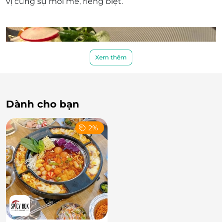
vị cùng sự mới mẻ, riêng biệt.
Xem thêm
Dành cho bạn
2%
Thịt cua đút lò phô mai.
Bạn sẽ có cơ hội thưởng thức thịt cua đút lò phô mai
thượng hạng, súp hành tây kiểu Pháp đậm đà
hay Cá thu Nhật tẩm bột chiên sốt trái bơ và mù tạt
xanh, Thăn bò Ribeye nướng sốt rượu vang đỏ đầy
bổ dưỡng, ấn tượng.