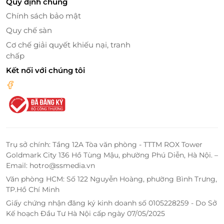
Quy định chung
Chính sách bảo mật
Quy chế sàn
Cơ chế giải quyết khiếu nại, tranh
chấp
Kết nối với chúng tôi
Trụ sở chính: Tầng 12A Tòa văn phòng - TTTM ROX Tower
Đôi nét về
Hệ thống 48 Bistro
Goldmark City 136 Hồ Tùng Mậu, phường Phú Diễn, Hà Nội. –
Email: hotro@ssmedia.vn
Nguyên liệu được lựa chọn khắt khe, tươi mới từ
Văn phòng HCM: Số 122 Nguyễn Hoàng, phường Bình Trưng,
những nhà cung cấp uy tín, chất lượng được chế
TP.Hồ Chí Minh
biến qua bàn tay của đội ngũ đầu bếp tài hoa mang
Giấy chứng nhận đăng ký kinh doanh số 0105228259 - Do Sở
đến trải nghiệm ẩm thực lôi cuốn tới mọi thực
Kế hoạch Đầu Tư Hà Nội cấp ngày 07/05/2025
khách.