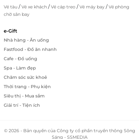
mọi khách hàng.
/
/
/
/
Vé tàu
Vé xe khách
Vé cáp treo
Vé máy bay
Vé phòng
chờ sân bay
Truy cập
LifeLink
để sở hữu vô vàn deal ăn uống hấp
dẫn bạn nhé!
e-Gift
Nhà hàng - Ăn uống
Fastfood - Đồ ăn nhanh
LifeLink
Cafe - Đồ uống
Spa - Làm đẹp
Chăm sóc sức khoẻ
Thời trang - Phụ kiện
Siêu thị - Mua sắm
Giải trí - Tiện ích
© 2026 - Bản quyền của Công ty cổ phần truyền thông Sông
Sáng - SSMEDIA