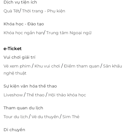
Dịch vụ tiện ích
/
Quà Tết
Thời trang - Phụ kiện
Đội ngũ nhân viên chuyên nghiệp, chu đáo, nhiệt tình cùng chất
Khóa học - Đào tạo
lượng dịch vụ đẳng cấp sẽ mang đến sự hài lòng nhất tới mọi
thực khách.
/
Khóa học ngắn hạn
Trung tâm Ngoại ngữ
e-Ticket
Vui chơi giải trí
/
/
/
Vé xem phim
Khu vui chơi
Điểm tham quan
Sân khấu
nghệ thuật
Sự kiện văn hóa thể thao
/
/
Liveshow
Thể thao
Hội thảo khóa học
Tham quan du lịch
Sở hữu không gian được thiết kế theo phong cách
/
/
kiến trúc Pháp cổ điển, sang trọng cùng đội ngũ
Tour du lịch
Vé du thuyền
Sim Thẻ
nhân viên chuyên nghiệp, chu đáo, nhiệt tình, Hệ
Di chuyển
thống 48 Bistro sẽ mang đến sự hài lòng nhất tới