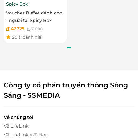
Spicy Box
Voucher Buffet dành cho
1 nguời tại Spicy Box
đ
147.225
đ
151.000
5.0
(1 đánh giá)
Công ty cổ phần truyền thông Sông
Cá thu Nhật tẩm bột chiên sốt trái bơ và mù tạt xanh.
Sáng - SSMEDIA
Bên cạnh đó, bạn còn có cơ hội thưởng thức các loại
đồ uống thanh mát, hấp dẫn giúp bữa ăn trở nên
Về chúng tôi
tròn vị hơn bao giờ hết.
Về LifeLink
Về LifeLink e-Ticket