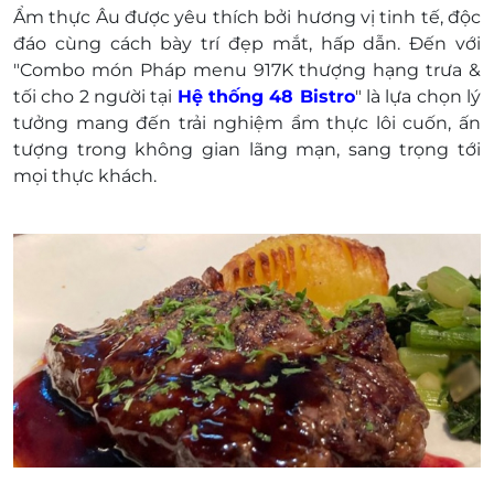
Quận 1, TP. Hồ Chí Minh.
Ẩm thực Âu được yêu thích bởi hương vị tinh tế, độc
Số 292 An Dương Vương, Phường 4, Quận 5,
đáo cùng cách bày trí đẹp mắt, hấp dẫn. Đến với
TP. Hồ Chí Minh.
"Combo món Pháp menu 917K thượng hạng trưa &
Tầng 5, Crescent Mall, 101 Tôn Dật Tiên,
tối cho 2 người tại
Hệ thống 48 Bistro
" là lựa chọn lý
Phường Tân Phú, Quận 7, TP. Hồ Chí Minh.
tưởng mang đến trải nghiệm ẩm thực lôi cuốn, ấn
Một khách hàng được mua nhiều E-Voucher/E-
tượng trong không gian lãng mạn, sang trọng tới
Coupon
mọi thực khách.
E-Voucher/E-Coupon không có giá trị quy đổi
thành tiền mặt, không trả lại tiền thừa.
Không áp dụng đồng thời cùng lúc với các
chương trình khuyến mại khác.
Giá đã bao gồm thuế. Khách hàng có nhu cầu
xuất hóa đơn vui lòng liên hệ nhà hàng.