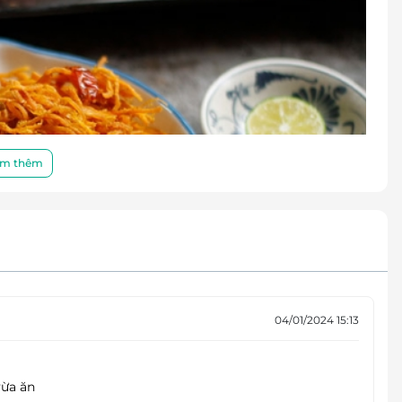
m thêm
04/01/2024 15:13
m ngon, hấp dẫn
vừa ăn
nhìn đường phố, xe cộ tấp nập từ trên cao
tại 4BS