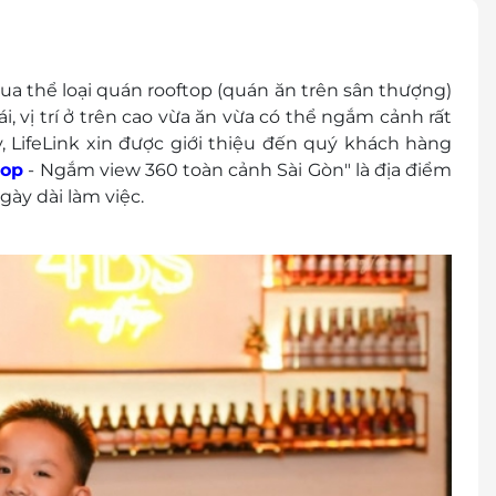
 thành tiền mặt, không trả lại tiền thừa
chương trình khuyến mại khác
op sẽ thu thêm VAT nếu khách hàng có nhu cầu
a thể loại quán rooftop (quán ăn trên sân thượng)
ái, vị trí ở trên cao vừa ăn vừa có thể ngắm cảnh rất
, LifeLink xin được giới thiệu đến quý khách hàng
top
- Ngắm view 360 toàn cảnh Sài Gòn"
là địa điểm
gày dài làm việc.