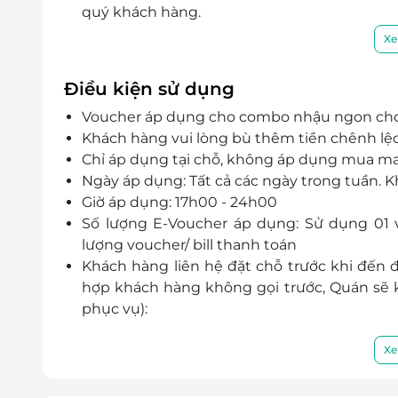
quý khách hàng.
Xe
Điều kiện sử dụng
Voucher áp dụng cho combo nhậu ngon cho 
Khách hàng vui lòng bù thêm tiền chênh lệc
Chỉ áp dụng tại chỗ, không áp dụng mua m
Ngày áp dụng: Tất cả các ngày trong tuần. 
Giờ áp dụng: 17h00 - 24h00
Số lượng E-Voucher áp dụng: Sử dụng 01 v
lượng voucher/ bill thanh toán
Khách hàng liên hệ đặt chỗ trước khi đến đ
hợp khách hàng không gọi trước, Quán sẽ k
phục vụ):
Hotline: 077 379 8816
Địa chỉ: Tầng 7, Tòa nhà LightHouse, 28
Xe
Thành phố Hồ Chí Minh
Một khách hàng được mua nhiều voucher