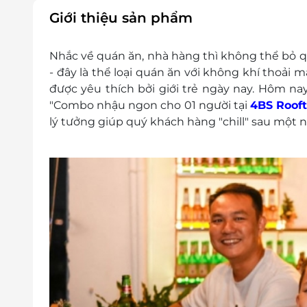
E-Voucher/E-Coupon không có giá trị quy đổi
Giới thiệu sản phẩm
Không áp dụng đồng thời cùng lúc với các 
Giá voucher chưa bao gồm VAT. 4BS Rooft
Nhắc về quán ăn, nhà hàng thì không thể bỏ qu
muốn xuất hóa đơn.
- đây là thể loại quán ăn với không khí thoải m
được yêu thích bởi giới trẻ ngày nay. Hôm nay
"Combo nhậu ngon cho 01 người tại
4BS Roof
lý tưởng giúp quý khách hàng "chill" sau một n