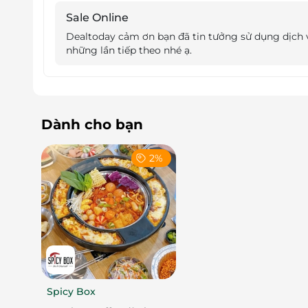
Rooftop
, quý khách đừng ngần ngại hãy tự thưở
Sale Online
nơi đây. Đặc biệt, vào những ngày muộn 
Dealtoday cảm ơn bạn đã tin tưởng sử dụng dịch v
bia Dinkelacker mát lạnh và một đĩa khô gà lai 
những lần tiếp theo nhé ạ.
thần cực hiệu quả.
Dành cho bạn
2%
Spicy Box