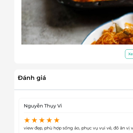
Xe
Đánh giá
Nguyễn Thụy Vi
Khô gà thơ
view đẹp, phù hợp sống ảo, phục vụ vui vẻ, đồ ăn vị 
Một không gian mát mẻ đồng thời được ngắm 