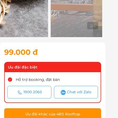
3
/
8
99.000 đ
Ưu đãi đặc biệt
Hỗ trợ booking, đặt bàn
1900 2065
Chat với Zalo
Ưu đãi khác của 4BS Rooftop