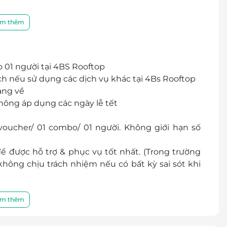
m thêm
01 người tại 4BS Rooftop
h nếu sử dụng các dịch vụ khác tại 4Bs Rooftop
ang về
Không áp dụng các ngày lễ tết
oucher/ 01 combo/ 01 người. Không giới hạn số
ể được hỗ trợ & phục vụ tốt nhất. (Trong trường
hông chịu trách nhiệm nếu có bất kỳ sai sót khi
4 Xô Viết Nghệ Tĩnh, Phường 21, Quận Bình Thạnh,
m thêm