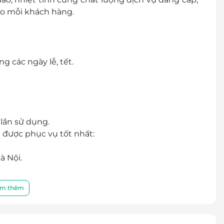
ho mỗi khách hàng.
g các ngày lễ, tết.
 lần sử dụng.
 được phục vụ tốt nhất:
à Nội.
m thêm