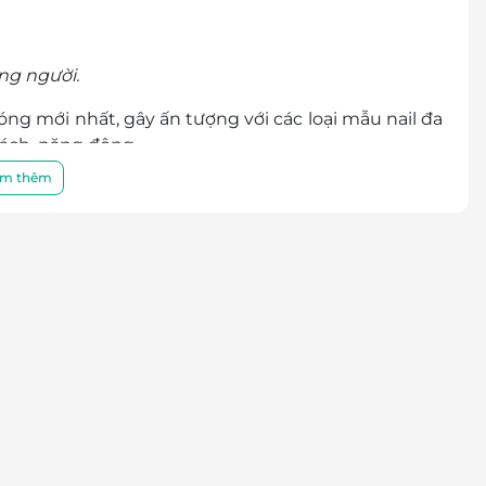
ừng người.
ng mới nhất, gây ấn tượng với các loại mẫu nail đa
ách, năng động.
m thêm