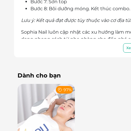
Bước 7: Sơn top
Bước 8: Bôi dưỡng móng. Kết thúc combo.
Lưu ý: Kết quả đạt được tùy thuộc vào cơ địa t
Sophia Nail luôn cập nhật các xu hướng làm mó
dạng phong cách từ nhẹ nhàng cho đến phá c
Xe
Dành cho bạn
97%