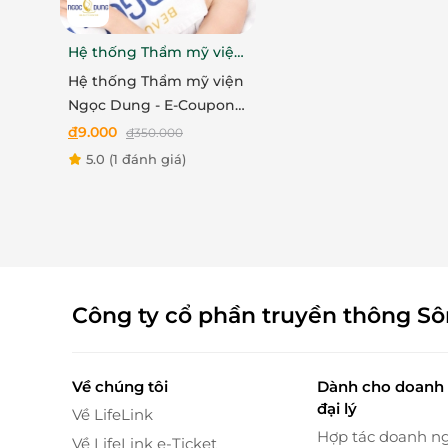
Hệ thống Thẩm mỹ viện
Ngọc Dung
Hệ thống Thẩm mỹ viện
Ngọc Dung - E-Coupon
ưu đãi trải nghiệm dịch
đ
9.000
đ
350.000
vụ Triệt lông nách hoặc
5.0
(1 đánh giá)
bikini
Đến với Sophia Nail, bạn hoàn toàn yên tâm b
Công ty cổ phần truyền thông S
hiệu cao cấp, có chất lượng cao cùng với bộ 
đảm bảo vô trùng 100% và an toàn khi sử dụng
Về chúng tôi
Dành cho doanh 
đại lý
Về LifeLink
Hợp tác doanh n
Về LifeLink e-Ticket