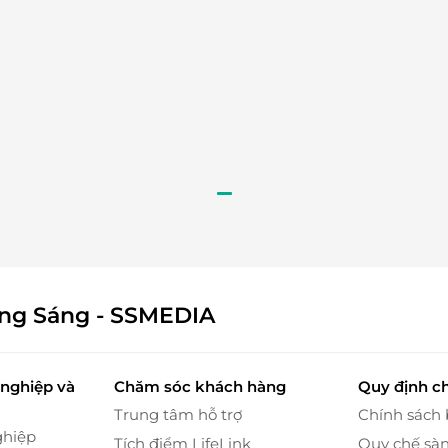
ởi các loại sơn móng được nhập khẩu từ các thương
ông Sáng - SSMEDIA
dụng cụ làm móng thường xuyên làm sạch, vệ sinh,
.
nghiệp và
Chăm sóc khách hàng
Quy định c
Trung tâm hỗ trợ
Chính sách
ghiệp
Tích điểm LifeLink
Quy chế sà