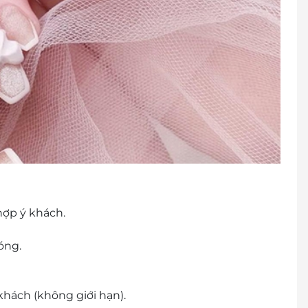
hợp ý khách.
óng.
hách (không giới hạn).