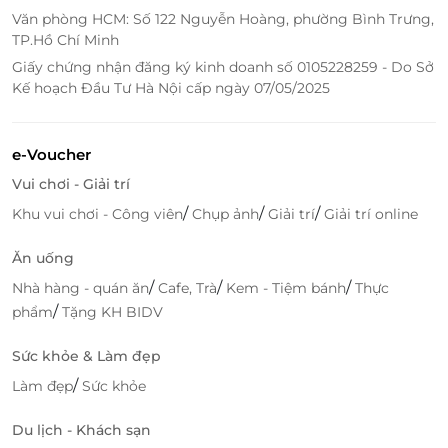
thú vị, giúp bạn có một ngày khám phá đầy đủ và
Văn phòng HCM: Số 122 Nguyễn Hoàng, phường Bình Trưng,
trọn vẹn.
TP.Hồ Chí Minh
Giấy chứng nhận đăng ký kinh doanh số 0105228259 - Do Sở
Kế hoạch Đầu Tư Hà Nội cấp ngày 07/05/2025
e-Voucher
Vui chơi - Giải trí
/
/
/
Khu vui chơi - Công viên
Chụp ảnh
Giải trí
Giải trí online
Ăn uống
/
/
/
Nhà hàng - quán ăn
Cafe, Trà
Kem - Tiệm bánh
Thực
/
phẩm
Tặng KH BIDV
Bạn có thể bắt đầu buổi sáng tại Vinwonders Phú
Sức khỏe & Làm đẹp
Quốc, thỏa sức tham gia các trò chơi, trải nghiệm
công viên nước và các màn biểu diễn hấp dẫn. Sau
/
Làm đẹp
Sức khỏe
đó, vào buổi chiều, bạn sẽ tiếp tục hành trình khám
Du lịch - Khách sạn
phá Safari Phú Quốc, nơi bạn có thể gặp gỡ các loài