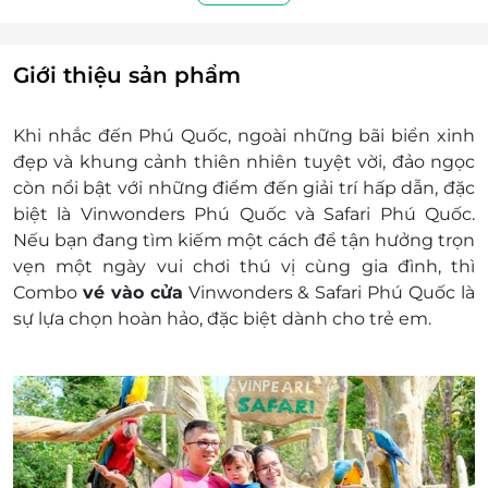
định chung...)
Bước 4: Quý khách sử dụng dịch vụ
Lưu ý: Vé đã có ngày khởi hành thì sẽ không
Giới thiệu sản phẩm
Hoàn/ Hủy vì bất kỳ lý do nào.
Quy định trẻ em:
Khi nhắc đến Phú Quốc, ngoài những bãi biển xinh
Khách hàng cao từ 140cm: Tính vé người lớn
đẹp và khung cảnh thiên nhiên tuyệt vời, đảo ngọc
Khách hàng cao từ 100cm đến dưới 140cm:
còn nổi bật với những điểm đến giải trí hấp dẫn, đặc
Tính vé trẻ em
biệt là Vinwonders Phú Quốc và Safari Phú Quốc.
Khách hàng trên 60 tuổi: Tính vé người cao
Nếu bạn đang tìm kiếm một cách để tận hưởng trọn
tuổi
vẹn một ngày vui chơi thú vị cùng gia đình, thì
Đối với trẻ em dưới 1m, dưới 1 tuổi: Miễn phí
Combo
vé vào cửa
Vinwonders & Safari Phú Quốc là
sự lựa chọn hoàn hảo, đặc biệt dành cho trẻ em.