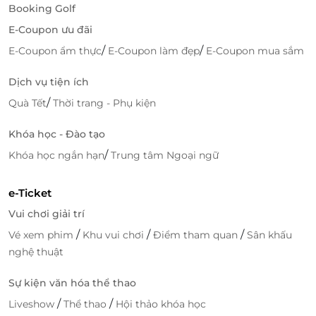
động vật kỳ thú và học hỏi những kiến thức thú vị
Booking Golf
về thiên nhiên. Tất cả những trải nghiệm này sẽ tạo
E-Coupon ưu đãi
nên một chuyến đi đáng nhớ, mang lại niềm vui cho
/
/
E-Coupon ẩm thực
E-Coupon làm đẹp
E-Coupon mua sắm
mọi thành viên trong gia đình.
Dịch vụ tiện ích
Ưu Đãi Đặc Biệt Trên LifeLink
/
Quà Tết
Thời trang - Phụ kiện
Khi đặt mua Combo vé trên
LifeLink
, bạn sẽ nhận
được mức giá ưu đãi hấp dẫn, giúp tiết kiệm chi phí
Khóa học - Đào tạo
mà vẫn đảm bảo trải nghiệm trọn vẹn cả hai khu vui
/
Khóa học ngắn hạn
Trung tâm Ngoại ngữ
chơi nổi tiếng này. Bằng việc chọn mua combo vé,
bạn không chỉ dễ dàng tham quan cả Vinwonders
và Safari Phú Quốc trong cùng một ngày, mà còn có
e-Ticket
thể tận hưởng những chương trình khuyến mãi đặc
Vui chơi giải trí
biệt từ LifeLink.
/
/
/
Vé xem phim
Khu vui chơi
Điểm tham quan
Sân khấu
nghệ thuật
Đừng bỏ lỡ cơ hội này để có một chuyến đi đầy thú
vị và tiết kiệm chi phí. Hãy nhanh tay đặt Combo vé
Sự kiện văn hóa thể thao
Vinwonders & Safari Phú Quốc trên
LifeLink
ngay
/
/
Liveshow
Thể thao
Hội thảo khóa học
hôm nay để có một hành trình khám phá tuyệt vời