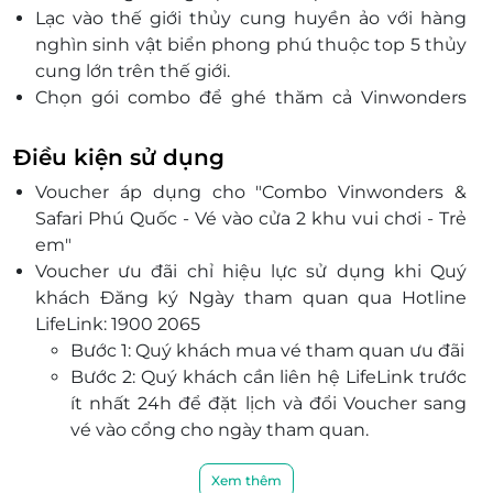
Lạc vào thế giới thủy cung huyền ảo với hàng
nghìn sinh vật biển phong phú thuộc top 5 thủy
cung lớn trên thế giới.
Chọn gói combo để ghé thăm cả Vinwonders
Phú Quốc và Safari Phú Quốc chỉ trong 1 ngày để
cùng khám phá thế giới muôn màu trong
Điều kiện sử dụng
chuyến du lịch Phú Quốc của bạn.
Voucher áp dụng cho "Combo Vinwonders &
Safari Phú Quốc - Vé vào cửa 2 khu vui chơi - Trẻ
em"
Voucher ưu đãi chỉ hiệu lực sử dụng khi Quý
khách Đăng ký Ngày tham quan qua Hotline
LifeLink: 1900 2065
Bước 1: Quý khách mua vé tham quan ưu đãi
Bước 2: Quý khách cần liên hệ LifeLink trước
ít nhất 24h để đặt lịch và đổi Voucher sang
vé vào cổng cho ngày tham quan.
Bước 3: LifeLink xuất Vé QR vào zalo/ sms cho
Quý khách (Ngày khởi hành, Địa điểm, quy
Xem thêm