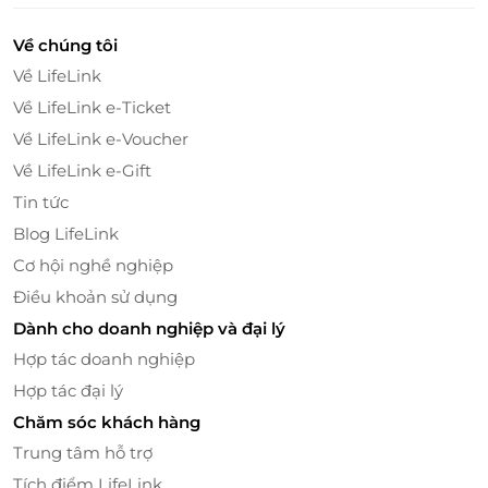
Safari Phú Quốc – Khám Phá Thế Giới Động
Vật Đặc Sắc
Về chúng tôi
Sau khi đã thỏa sức vui chơi tại Vinwonders, bạn sẽ
Về LifeLink
tiếp tục hành trình khám phá thế giới hoang dã tại
Về LifeLink e-Ticket
Safari Phú Quốc
, một trong những vườn thú mở lớn
Về LifeLink e-Voucher
nhất và độc đáo nhất Việt Nam. Tại đây, bạn sẽ được
Về LifeLink e-Gift
tận mắt nhìn thấy hàng nghìn loài động vật quý
hiếm đến từ khắp nơi trên thế giới, trong một không
Tin tức
gian tự nhiên rộng lớn và được bảo tồn tốt.
Blog LifeLink
Cơ hội nghề nghiệp
Điều khoản sử dụng
Dành cho doanh nghiệp và đại lý
Hợp tác doanh nghiệp
Hợp tác đại lý
Chăm sóc khách hàng
Trung tâm hỗ trợ
Tích điểm LifeLink