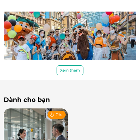
Xem thêm
Công viên nước
tại Vinwonders Phú Quốc là điểm
nhấn đặc biệt, nơi bạn có thể thỏa sức vẫy vùng
Dành cho bạn
trong làn nước mát lạnh. Hai
đường trượt nước
uốn
lượn đầy thử thách và bể tạo sóng khổng lồ sẽ mang
0%
đến những giây phút thỏa sức vui chơi, giúp bạn giải
tỏa mọi căng thẳng. Đây cũng là nơi lý tưởng để các
gia đình vui chơi cùng nhau, với các trò chơi phù hợp
cho mọi lứa tuổi.