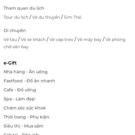
tại đảo ngọc Phú Quốc!
Tham quan du lịch
/
/
Tour du lịch
Vé du thuyền
Sim Thẻ
LifeLink
Di chuyển
/
/
/
/
Vé tàu
Vé xe khách
Vé cáp treo
Vé máy bay
Vé phòng
chờ sân bay
e-Gift
Nhà hàng - Ăn uống
Fastfood - Đồ ăn nhanh
Cafe - Đồ uống
Spa - Làm đẹp
Chăm sóc sức khoẻ
Thời trang - Phụ kiện
Siêu thị - Mua sắm
Giải trí - Tiện ích