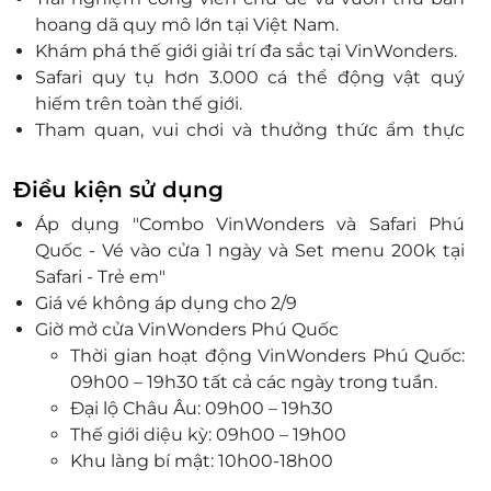
hoang dã quy mô lớn tại Việt Nam.
Khám phá thế giới giải trí đa sắc tại VinWonders.
Safari quy tụ hơn 3.000 cá thể động vật quý
hiếm trên toàn thế giới.
Tham quan, vui chơi và thưởng thức ẩm thực
trong cùng một combo tiết kiệm.
Voucher giảm giá, đặt dịch vụ tiện lợi qua
Điều kiện sử dụng
LifeLink – nhanh chóng, chính hãng.
Áp dụng "Combo VinWonders và Safari Phú
Quốc - Vé vào cửa 1 ngày và Set menu 200k tại
Safari - Trẻ em"
Giá vé không áp dụng cho 2/9
Giờ mở cửa VinWonders Phú Quốc
Thời gian hoạt động VinWonders Phú Quốc:
09h00 – 19h30 tất cả các ngày trong tuần.
Đại lộ Châu Âu: 09h00 – 19h30
Thế giới diệu kỳ: 09h00 – 19h00
Khu làng bí mật: 10h00-18h00
Thế giới phiêu lưu: 09h00 – 19h00