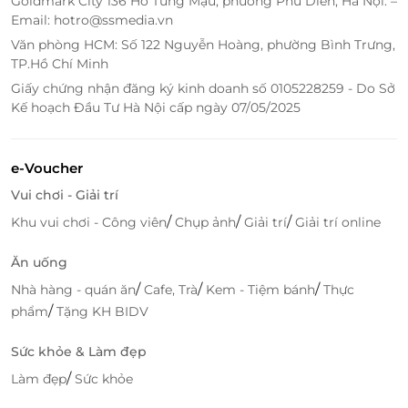
Goldmark City 136 Hồ Tùng Mậu, phường Phú Diễn, Hà Nội. –
toàn, chính hãng.
Email: hotro@ssmedia.vn
Văn phòng HCM: Số 122 Nguyễn Hoàng, phường Bình Trưng,
TP.Hồ Chí Minh
LifeLink
Giấy chứng nhận đăng ký kinh doanh số 0105228259 - Do Sở
Kế hoạch Đầu Tư Hà Nội cấp ngày 07/05/2025
e-Voucher
Vui chơi - Giải trí
/
/
/
Khu vui chơi - Công viên
Chụp ảnh
Giải trí
Giải trí online
Ăn uống
/
/
/
Nhà hàng - quán ăn
Cafe, Trà
Kem - Tiệm bánh
Thực
/
phẩm
Tặng KH BIDV
Sức khỏe & Làm đẹp
/
Làm đẹp
Sức khỏe