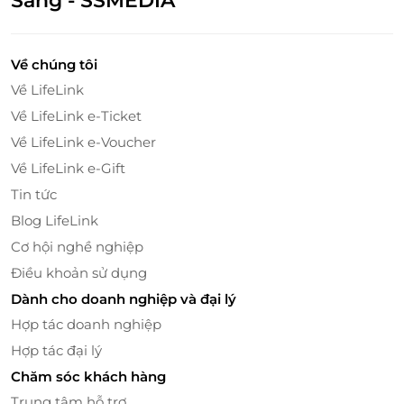
Sáng - SSMEDIA
– với khẩu phần hợp lý, dinh dưỡng đầy đủ, món ăn
phong phú và hợp khẩu vị trẻ nhỏ. Bé sẽ vừa được
nghỉ ngơi, vừa nạp lại năng lượng để tiếp tục hành
Về chúng tôi
trình khám phá.
Về LifeLink
Về LifeLink e-Ticket
Về LifeLink e-Voucher
Về LifeLink e-Gift
Tin tức
Blog LifeLink
Cơ hội nghề nghiệp
Điều khoản sử dụng
Dành cho doanh nghiệp và đại lý
Hợp tác doanh nghiệp
LifeLink – Đặt voucher nhanh chóng, ưu
Hợp tác đại lý
đãi chính hãng
Chăm sóc khách hàng
Voucher giảm giá – Lựa chọn tiết kiệm cho gia
Trung tâm hỗ trợ