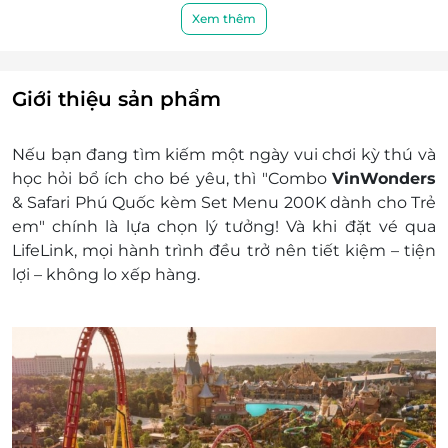
Thế giới lốc xoáy: 10h00-18h00
Xem thêm
Cung điện Hải Vương Phú Quốc: 10h00 –
18h00 tất cả các ngày trong tuần, kể cả ngày
lễ Tết hoặc chủ nhật.
Giới thiệu sản phẩm
Lịch biểu diễn VinWonders Phú Quốc
Siêu phẩm giải trí đẳng cấp thế giới – Once
Nếu bạn đang tìm kiếm một ngày vui chơi kỳ thú và
Show
học hỏi bổ ích cho bé yêu, thì "
Combo
VinWonders
Thời gian biểu diễn: 19h00 – 19h20
& Safari Phú Quốc kèm Set Menu 200K dành cho Trẻ
Địa điểm: Lâu đài trung tâm
em"
chính là lựa chọn lý tưởng! Và khi đặt vé qua
Minishows “Bài ca của những người bạn
LifeLink
, mọi hành trình đều trở nên
tiết kiệm – tiện
VinWonders”
lợi – không lo xếp hàng
.
Thời gian biểu diễn: 09h30 – 09h35
Địa điểm: Đại lộ châu Âu
Minishow “Vũ khúc hân hoan của tộc người
Viking” diễn ra tại Khu làng bí mật.
Thời gian biểu diễn: 16h00 – 16h05
Địa điểm: Thế giới diệu kỳ
Minishow “Khúc chiến ca Maya”