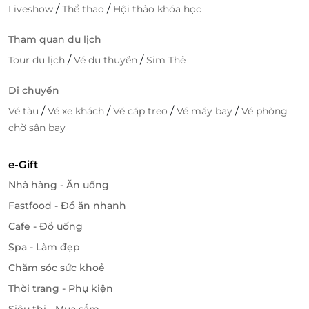
/
/
Liveshow
Thể thao
Hội thảo khóa học
Tham quan du lịch
/
/
Tour du lịch
Vé du thuyền
Sim Thẻ
Di chuyển
/
/
/
/
Vé tàu
Vé xe khách
Vé cáp treo
Vé máy bay
Vé phòng
chờ sân bay
e-Gift
Nhà hàng - Ăn uống
Fastfood - Đồ ăn nhanh
Cafe - Đồ uống
Spa - Làm đẹp
Chăm sóc sức khoẻ
Thời trang - Phụ kiện
Siêu thị - Mua sắm