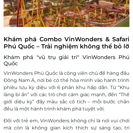
Thời gian biểu diễn: 11h00 – 11h05
Địa điểm: Thế giới phiêu lưu – Khu Maya
Minishow “Giao lưu cùng các nhân vật vận
hành”
Thời gian biểu diễn: 15h30 – 15h35
Địa điểm: Đại lộ châu Âu
Khám phá Combo VinWonders & Safari
Minishow “Vũ điệu cuồng say”.
Phú Quốc – Trải nghiệm không thể bỏ lỡ
Thời gian biểu diễn: 16h30 – 16h35
Khám phá "vũ trụ giải trí" VinWonders Phú
Địa điểm: Thế giới lốc xoáy
Quốc
“Nhạc nước hồ trung tâm”
Thời gian biểu diễn: 11h30 – 11h40, 14h00
VinWonders Phú Quốc là
công viên chủ đề hàng đầu
– 14h10, 17h30 – 17h40
Đông Nam Á
, nơi bé có thể hòa mình vào
hành trình
Địa chỉ: Sân khấu nhạc nước trung tâm
phiêu lưu kỳ diệu
với 6 phân khu hấp dẫn. Từ “Khu
Show múa rối “Moochoo show”
làng bí ẩn” với các trò chơi cảm giác mạnh, đến “Thế
Thời gian biểu diễn: 10h00, 11h00, 13h00,
giới diệu kỳ” đầy màu sắc cổ tích – mỗi bước chân
14h00, 15h00, 16h00, 18h00
đều là một hành trình khám phá tuyệt vời.
Địa chỉ: Thế giới diệu kỳ – Khu miền Tây
Đối với trẻ em, VinWonders không chỉ là nơi vui chơi
hoang dã
mà còn là không gian kích thích sự sáng tạo, trí
Voucher ưu đãi chỉ hiệu lực sử dụng khi Quý