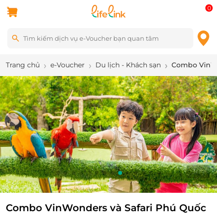
0
Trang chủ
e-Voucher
Du lịch - Khách sạn
Combo VinWon
9
/
14
Combo VinWonders và Safari Phú Quốc