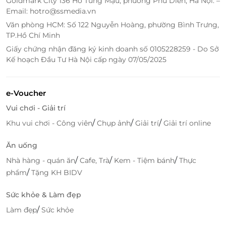
Goldmark City 136 Hồ Tùng Mậu, phường Phú Diễn, Hà Nội. –
vẹn.
Email: hotro@ssmedia.vn
Đặt dịch vụ tiện lợi – Chỉ vài cú click tại
Văn phòng HCM: Số 122 Nguyễn Hoàng, phường Bình Trưng,
LifeLink
TP.Hồ Chí Minh
Giấy chứng nhận đăng ký kinh doanh số 0105228259 - Do Sở
Với hệ thống
đặt dịch vụ tiện lợi
, LifeLink giúp bạn
Kế hoạch Đầu Tư Hà Nội cấp ngày 07/05/2025
dễ dàng sở hữu vé điện tử chính hãng. Giao diện
thân thiện, đặt nhanh, hỗ trợ chuyên nghiệp – mang
lại trải nghiệm mua sắm không gián đoạn cho mọi
e-Voucher
khách hàng.
Vui chơi - Giải trí
Đừng bỏ lỡ cơ hội đặt
voucher giảm giá, đặt dịch vụ
/
/
/
Khu vui chơi - Công viên
Chụp ảnh
Giải trí
Giải trí online
tiện lợi
cho "combo VinWonders và Safari Phú Quốc 2
ngày + Set Menu 125K dành cho Trẻ em" tại
LifeLink
!
Ăn uống
/
/
/
Nhà hàng - quán ăn
Cafe, Trà
Kem - Tiệm bánh
Thực
/
phẩm
Tặng KH BIDV
LifeLink
Sức khỏe & Làm đẹp
/
Làm đẹp
Sức khỏe