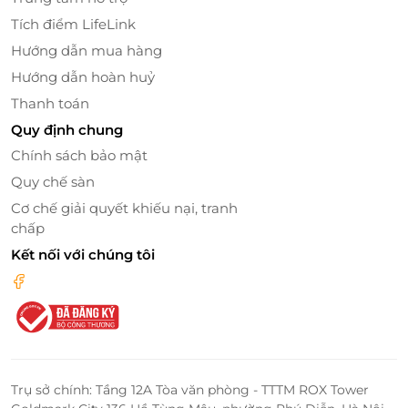
Tích điểm LifeLink
Hướng dẫn mua hàng
Hướng dẫn hoàn huỷ
Thanh toán
Quy định chung
Chính sách bảo mật
Quy chế sàn
Cơ chế giải quyết khiếu nại, tranh
Đặt dịch vụ dễ dàng – Ưu đãi siêu tiết
chấp
kiệm cùng LifeLink
Kết nối với chúng tôi
Voucher giảm giá – Combo tiết kiệm trọn gói
cho cả gia đình
Chỉ với một lần đặt, bạn đã có ngay
voucher giảm giá
cho combo 2 ngày vui chơi và ăn uống dành riêng
cho trẻ em. Combo lý tưởng giúp gia đình tiết kiệm
thời gian, chi phí nhưng vẫn có được kỳ nghỉ trọn
Trụ sở chính: Tầng 12A Tòa văn phòng - TTTM ROX Tower