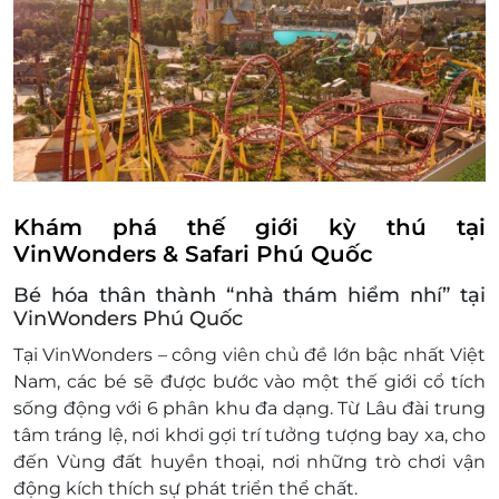
Thời gian biểu diễn: 11h00 – 11h05
Địa điểm: Thế giới phiêu lưu – Khu Maya
Minishow “Giao lưu cùng các nhân vật vận
hành”
Thời gian biểu diễn: 15h30 – 15h35
Địa điểm: Đại lộ châu Âu
Minishow “Vũ điệu cuồng say”.
Thời gian biểu diễn: 16h30 – 16h35
Địa điểm: Thế giới lốc xoáy
Khám phá thế giới kỳ thú tại
“Nhạc nước hồ trung tâm”
VinWonders & Safari Phú Quốc
Thời gian biểu diễn: 11h30 – 11h40, 14h00
Bé hóa thân thành “nhà thám hiểm nhí” tại
– 14h10, 17h30 – 17h40
VinWonders Phú Quốc
Địa chỉ: Sân khấu nhạc nước trung tâm
Show múa rối “Moochoo show”
Tại VinWonders – công viên chủ đề lớn bậc nhất Việt
Thời gian biểu diễn: 10h00, 11h00, 13h00,
Nam, các bé sẽ được bước vào
một thế giới cổ tích
14h00, 15h00, 16h00, 18h00
sống động
với 6 phân khu đa dạng. Từ
Lâu đài trung
Địa chỉ: Thế giới diệu kỳ – Khu miền Tây
tâm tráng lệ
, nơi khơi gợi trí tưởng tượng bay xa, cho
hoang dã
đến
Vùng đất huyền thoại
, nơi những trò chơi vận
Voucher ưu đãi chỉ hiệu lực sử dụng khi Quý
động kích thích sự phát triển thể chất.