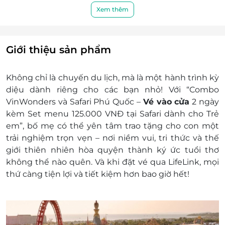
Thế giới lốc xoáy: 10h00-18h00
Xem thêm
Cung điện Hải Vương Phú Quốc: 10h00 –
18h00 tất cả các ngày trong tuần, kể cả ngày
lễ Tết hoặc chủ nhật.
Giới thiệu sản phẩm
Lịch biểu diễn VinWonders Phú Quốc
Siêu phẩm giải trí đẳng cấp thế giới – Once
Không chỉ là chuyến du lịch, mà là một
hành trình kỳ
Show
diệu
dành riêng cho các bạn nhỏ! Với “
Combo
Thời gian biểu diễn: 19h00 – 19h20
VinWonders và Safari Phú Quốc –
Vé vào cửa
2 ngày
Địa điểm: Lâu đài trung tâm
kèm Set menu 125.000 VNĐ tại Safari dành cho Trẻ
Minishows “Bài ca của những người bạn
em”
, bố mẹ có thể yên tâm trao tặng cho con một
VinWonders”
trải nghiệm trọn vẹn – nơi niềm vui, tri thức và thế
Thời gian biểu diễn: 09h30 – 09h35
giới thiên nhiên hòa quyện thành ký ức tuổi thơ
Địa điểm: Đại lộ châu Âu
không thể nào quên. Và khi
đặt vé qua LifeLink
, mọi
Minishow “Vũ khúc hân hoan của tộc người
thứ càng
tiện lợi và tiết kiệm hơn bao giờ hết
!
Viking” diễn ra tại Khu làng bí mật.
Thời gian biểu diễn: 16h00 – 16h05
Địa điểm: Thế giới diệu kỳ
Minishow “Khúc chiến ca Maya”