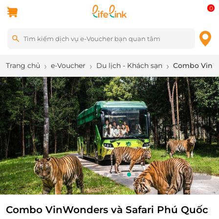
0
Trang chủ
e-Voucher
Du lịch - Khách sạn
Combo VinWon
10
/
14
Combo VinWonders và Safari Phú Quốc