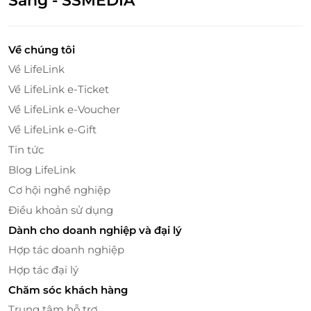
Sáng - SSMEDIA
Về chúng tôi
Về LifeLink
Về LifeLink e-Ticket
Về LifeLink e-Voucher
Bữa ăn ngon lành với Set menu 125K – Dành
Về LifeLink e-Gift
riêng cho bé tại Safari
Tin tức
Sau hành trình khám phá đầy phấn khích, bé sẽ
Blog LifeLink
được nạp năng lượng với
Set menu trị giá 125.000
Cơ hội nghề nghiệp
VNĐ tại nhà hàng Safari
. Thực đơn được thiết kế phù
Điều khoản sử dụng
hợp khẩu vị trẻ nhỏ, đảm bảo đầy đủ dinh dưỡng và
Dành cho doanh nghiệp và đại lý
trình bày hấp dẫn. Không gian ăn uống sạch sẽ,
thoáng đãng, gần gũi với thiên nhiên tạo điều kiện
Hợp tác doanh nghiệp
để bé vừa ăn ngon miệng, vừa nghỉ ngơi thư giãn.
Hợp tác đại lý
Chăm sóc khách hàng
Trung tâm hỗ trợ