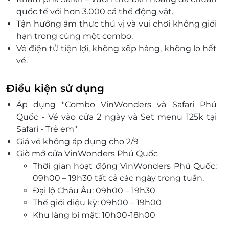
quốc tế với hơn 3.000 cá thể động vật.
Tận hưởng ẩm thực thú vị và vui chơi không giới
hạn trong cùng một combo.
Vé điện tử tiện lợi, không xếp hàng, không lo hết
vé.
Voucher giảm giá, đặt dịch vụ tiện lợi – chỉ có tại
LifeLink.
Điều kiện sử dụng
Áp dụng "Combo VinWonders và Safari Phú
Quốc - Vé vào cửa 2 ngày và Set menu 125k tại
Safari - Trẻ em"
Giá vé không áp dụng cho 2/9
Giờ mở cửa VinWonders Phú Quốc
Thời gian hoạt động VinWonders Phú Quốc:
09h00 – 19h30 tất cả các ngày trong tuần.
Đại lộ Châu Âu: 09h00 – 19h30
Thế giới diệu kỳ: 09h00 – 19h00
Khu làng bí mật: 10h00-18h00
Thế giới phiêu lưu: 09h00 – 19h00