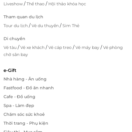
/
/
Liveshow
Thể thao
Hội thảo khóa học
Tham quan du lịch
/
/
Tour du lịch
Vé du thuyền
Sim Thẻ
Di chuyển
/
/
/
/
Vé tàu
Vé xe khách
Vé cáp treo
Vé máy bay
Vé phòng
chờ sân bay
e-Gift
Nhà hàng - Ăn uống
Fastfood - Đồ ăn nhanh
Cafe - Đồ uống
Spa - Làm đẹp
Chăm sóc sức khoẻ
Thời trang - Phụ kiện
Siêu thị - Mua sắm