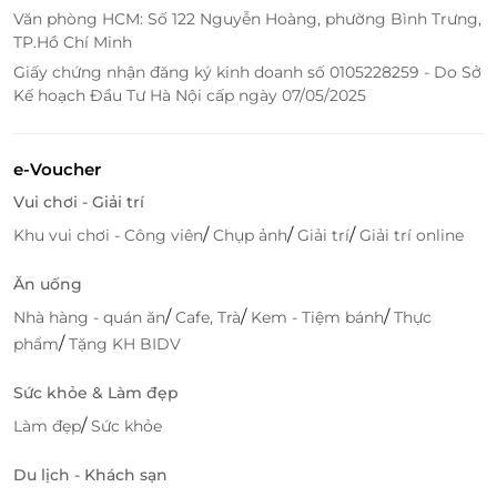
Văn phòng HCM: Số 122 Nguyễn Hoàng, phường Bình Trưng,
chẽ.
TP.Hồ Chí Minh
Giấy chứng nhận đăng ký kinh doanh số 0105228259 - Do Sở
Kế hoạch Đầu Tư Hà Nội cấp ngày 07/05/2025
e-Voucher
Vui chơi - Giải trí
/
/
/
Khu vui chơi - Công viên
Chụp ảnh
Giải trí
Giải trí online
Ăn uống
/
/
/
Nhà hàng - quán ăn
Cafe, Trà
Kem - Tiệm bánh
Thực
/
phẩm
Tặng KH BIDV
Người chơi cảm giác như đang hòa mình cùng biển khơi rộng lớn
Cuồng phong thịnh nộ: Công viên nước Aqua Bay sở
Sức khỏe & Làm đẹp
hữu đường trượt với vòng xoáy cực lớn. Du khách
/
Làm đẹp
Sức khỏe
tham gia trò chơi có cảm giác như đang đối diện với
vòi rồng trong một cơn bão lớn khốc liệt. Trò chơi
Du lịch - Khách sạn
được thiết kế dành riêng cho người có chiều cao từ