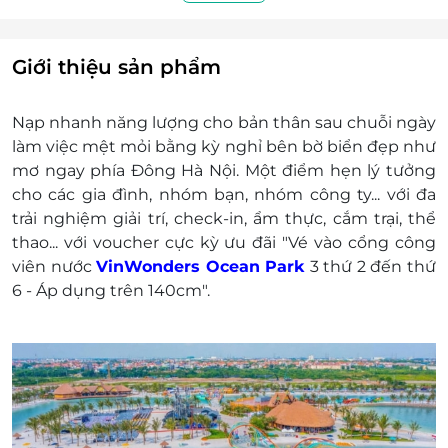
đô thị tọa lạc tại 2 xã, bao gồm xã Tân Quang, thị
nghiệm tuyệt vời và khó quên nhất.
trấn Như Quỳnh, huyện Văn Lâm và xã Nghĩa trụ,
huyện Văn Giang, tỉnh Hưng Yên
Giới thiệu sản phẩm
E-Voucher/E-Coupon không có giá trị quy đổi
thành tiền mặt, không trả lại tiền thừa.
Nạp nhanh năng lượng cho bản thân sau chuỗi ngày
Không áp dụng đồng thời với chương trình
làm việc mệt mỏi bằng kỳ nghỉ bên bờ biển đẹp như
khuyến mại khác
mơ ngay phía Đông Hà Nội. Một điểm hẹn lý tưởng
Giá chưa bao gồm VAT. Khách hàng muốn lấy
cho các gia đình, nhóm bạn, nhóm
cô
ng ty... với đa
hóa đơn vui lòng liên hệ NCC.
trải nghiệm giải trí, check-in, ẩm thực, cắm trại, thể
thao... với voucher cực kỳ ưu đãi "Vé vào cổng công
viên nước
VinWonders Ocean Park
3 thứ 2 đến thứ
6 - Áp dụng trên 140cm".