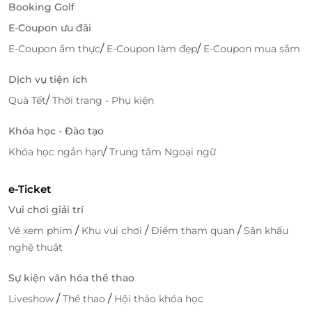
Booking Golf
1m2 trở lên, được trang bị thêm áo phao đơn với
E-Coupon ưu đãi
trọng tải tối đa 100kg hoặc áo phao đôi với cân nặng
/
/
E-Coupon ẩm thực
E-Coupon làm đẹp
E-Coupon mua sắm
tối đa 160kg.
Dịch vụ tiện ích
/
Quà Tết
Thời trang - Phụ kiện
Khóa học - Đào tạo
/
Khóa học ngắn hạn
Trung tâm Ngoại ngữ
e-Ticket
Vui chơi giải trí
/
/
/
Vé xem phim
Khu vui chơi
Điểm tham quan
Sân khấu
nghệ thuật
Công viên nước Aqua Bay sở hữu đường trượt với vòng xoáy cực
lớn
Sự kiện văn hóa thể thao
Nọc độc mãng xà: Đường trượt Nọc độc mãng xà có
/
/
Liveshow
Thể thao
Hội thảo khóa học
chiều dài lên đến 175m. Đây là địa điểm lý tưởng để