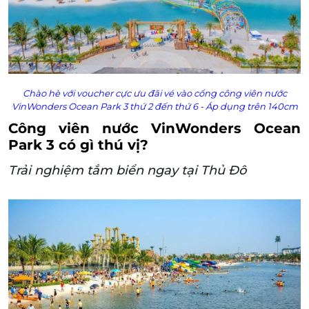
Chào hè với voucher cực ưu đãi vé vào cổng công viên nước
VinWonders Ocean Park 3 thứ 2 đến thứ 6 - Áp dụng trên 140cm
Công viên nước VinWonders Ocean
Park 3 có gì thú vị?
Trải nghiệm tắm biển ngay tại Thủ Đô