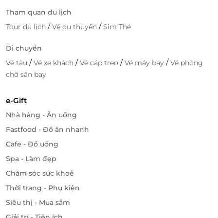
du khách vui chơi, giải tỏa áp lực, thỏa sức khai phá
Tham quan du lịch
giới hạn bản thân. Trò chơi chỉ dành cho khách hàng
/
/
Tour du lịch
Vé du thuyền
Sim Thẻ
cao từ 1m2 trở lên và phải mặc thêm áo phao đơn
nặng 50 - 100kg hoặc áo phao đôi nặng 50 - 160kg.
Di chuyển
/
/
/
/
Vé tàu
Vé xe khách
Vé cáp treo
Vé máy bay
Vé phòng
chờ sân bay
e-Gift
Nhà hàng - Ăn uống
Fastfood - Đồ ăn nhanh
Cafe - Đồ uống
Spa - Làm đẹp
Chăm sóc sức khoẻ
Thời trang - Phụ kiện
Là địa điểm lý tưởng để cả gia đình có một chuyến nghỉ dưỡng
cuối tuần đầy niềm vui và ý nghĩa
Siêu thị - Mua sắm
VinWonders
Ocean Park
- Thiên đường
Giải trí - Tiện ích