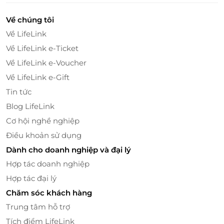
Về chúng tôi
Về LifeLink
Về LifeLink e-Ticket
Về LifeLink e-Voucher
Về LifeLink e-Gift
Tin tức
Blog LifeLink
Thoả sức sống ảo đẹp thần sầu
Cơ hội nghề nghiệp
Nhiều loại hình trò chơi nước độc đáo
Điều khoản sử dụng
Đến công viên Aqua Bay, du khách không khỏi bất
Dành cho doanh nghiệp và đại lý
ngờ trước quy mô rộng lớn và sự phong phú của các
Hợp tác doanh nghiệp
loại hình trò chơi. Ngoài khu bể bơi với các hoạt động
Hợp tác đại lý
liên hoàn nhẹ nhàng cho trẻ em, thanh thiếu niên và
Chăm sóc khách hàng
cả các bậc phụ huynh cũng có thể trải nghiệm
những trò chơi cảm giác mạnh như:
Trung tâm hỗ trợ
Tích điểm LifeLink