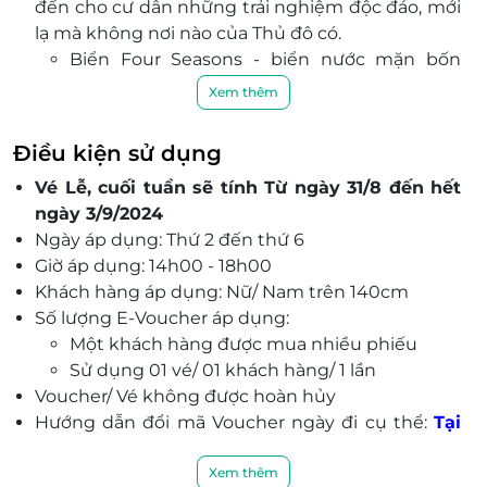
đến cho cư dân những trải nghiệm độc đáo, mới
lạ mà không nơi nào của Thủ đô có.
Biển Four Seasons - biển nước mặn bốn
mùa: Nơi trải nghiệm “tắm biển trong nhà”
Xem thêm
duy nhất và lần đầu tiên có mặt tại Việt Nam.
Biển Tropical Lagoon - biển nước mặn nhiệt
Điều kiện sử dụng
đới: Với nhiều hoạt động vui chơi mặt nước
Vé Lễ, cuối tuần sẽ tính Từ ngày 31/8 đến hết
sôi động được mọi người ví là viên ngọc
ngày 3/9/2024
xanh quý giá của dự án.
Ngày áp dụng: Thứ 2 đến thứ 6
Cô
ng viên Aqua Bay -
cô
ng viên nước mini:
Giờ áp dụng: 14h00 - 18h00
Với không gian đầy màu sắc và thú vị, đây là
Khách hàng áp dụng: Nữ/ Nam trên 140cm
nơi mang tới cho khách hàng những trải
Số lượng E-Voucher áp dụng:
nghiệm vui chơi hết mình
sau
những ngày
Một khách hàng được mua nhiều phiếu
làm việc và học tập mệt mỏi.
Sử dụng 01 vé/ 01 khách hàng/ 1 lần
Vinhomes Ocean Park 3 - The Crown được thiết
Voucher/ Vé không được hoàn hủy
kế với chuỗi tiện ích có một không hai và cũng
Hướng dẫn đổi mã Voucher ngày đi cụ thể:
Tại
chính là điểm nhấn riêng biệt của dự án, có quy
đây
mô khoảng 12 ha tọa lạc tại trung tâm khu đô
Địa chỉ áp dụng: VinWonders Ocean Park 3 - Khu
Xem thêm
thị
hứa hẹn sẽ đem lại cho du khách những trải