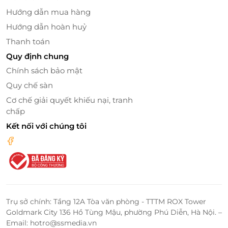
Hướng dẫn mua hàng
Hướng dẫn hoàn huỷ
Thanh toán
Quy định chung
Chính sách bảo mật
Quy chế sàn
Cơ chế giải quyết khiếu nại, tranh
chấp
Kết nối với chúng tôi
Nhiều loại hình trò chơi nước độc đáo
Sóng thần OAHU: Từng đợt sóng thần nhiều cấp độ
khác nhau được tạo thành trong khu vực bể bơi có
diện tích 4.500m2, chiều sâu 2.2m bằng hệ thống
tạo sóng hiện đại, mang đến cho người chơi cảm
giác như đang hòa mình cùng biển khơi rộng lớn.
Trụ sở chính: Tầng 12A Tòa văn phòng - TTTM ROX Tower
Goldmark City 136 Hồ Tùng Mậu, phường Phú Diễn, Hà Nội. –
Đối với những khách hàng nhí dưới 1m4, khi chơi tại
Email: hotro@ssmedia.vn
bể cần có áo phao và được người lớn giám sát chặt