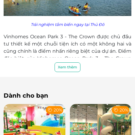
Trải nghiệm tắm biển ngay tại Thủ Đô
Vinhomes Ocean Park 3 - The Crown được chủ đầu
tư thiết kế một chuỗi tiện ích có một không hai và
cũng chính là điểm nhấn riêng biệt của dự án. Điểm
đặc biệt của Vinhomes Ocean Park 3 - The Crown
chính là vịnh thiên đường Paradise Bay có quy mô
Xem thêm
khoảng 12 ha tọa lạc tại trung tâm khu đô thị. Bạn sẽ
được tắm biển cực phê, đánh bay cái nóng oi bức
của Hà Nội hè này. Xung quanh bãi biển còn có vô
vàn cảnh quan như nấc thang lên thiên đường, ghế
Dành cho bạn
nghỉ…làm đạo cụ cho bạn sống ảo cực “chanh sả”.
20%
20%