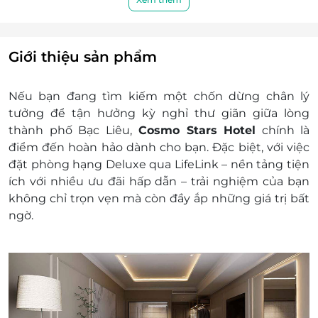
Trà, Café, nước uống đóng chai hằng
ngày trong phòng
Miễn phí sử dụng hồ bơi vô cực, phòng
tập gym
Giới thiệu sản phẩm
Miễn phí sử dụng mạng Wi-fi
Giá trên đã bao gồm phí phục vụ và thuế
Nếu bạn đang tìm kiếm một chốn dừng chân lý
GTGT
tưởng để tận hưởng kỳ nghỉ thư giãn giữa lòng
Dịch vụ không bao gồm: Chi phí cá nhân và các
thành phố Bạc Liêu,
Cosmo Stars Hotel
chính là
chi phí phát sinh khác
điểm đến hoàn hảo dành cho bạn. Đặc biệt, với việc
Chính sách trẻ em và giường phụ:
đặt phòng hạng Deluxe qua LifeLink – nền tảng tiện
Tối đa 02 trẻ em dưới 06 tuổi sử dụng chung
ích với nhiều ưu đãi hấp dẫn – trải nghiệm của bạn
giường với ba mẹ sẽ được miễn phí bữa ăn
không chỉ trọn vẹn mà còn đầy ắp những giá trị bất
sáng tự chọn tại nhà hàng của khách sạn
ngờ.
Khi có 02 người lớn và 02 trẻ em từ 06 tuổi
đến dưới 12 tuổi ở cùng phòng với bố mẹ sẽ
phụ thu theo quy định
Trẻ em từ 12 tuổi trở lên bắt buộc phải kê
thêm giường phụ, giá giường phụ đã bao
gồm bữa ăn sáng