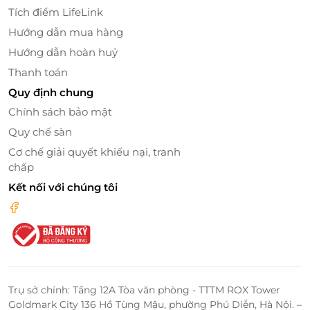
điểm cộng lớn, giúp chuyến nghỉ dưỡng của bạn trở
Tích điểm LifeLink
nên tiện lợi và an tâm hơn bao giờ hết.
Hướng dẫn mua hàng
Hướng dẫn hoàn huỷ
Thanh toán
Quy định chung
Chính sách bảo mật
Quy chế sàn
Cơ chế giải quyết khiếu nại, tranh
chấp
Kết nối với chúng tôi
Trụ sở chính: Tầng 12A Tòa văn phòng - TTTM ROX Tower
Goldmark City 136 Hồ Tùng Mậu, phường Phú Diễn, Hà Nội. –