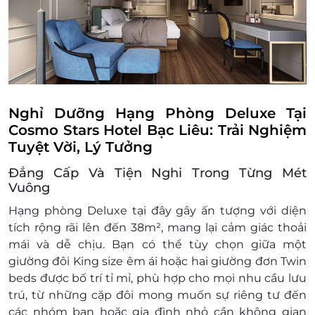
Tối đa 01 giường phụ cho tối đa 01 người lớn
hoặc 01 trẻ em được sử dụng cho 01 phòng
và tùy vào tình trạng phòng
Giá giường phụ người lớn (12 tuổi trở lên):
400,000 VNĐ/phòng/đêm, bao gồm ăn sáng
Giá giường phụ trẻ em (từ 6 - dưới 12 tuổi):
200,000 VNĐ/phòng/đêm, bao gồm ăn sáng
Nghỉ Dưỡng Hạng Phòng Deluxe Tại
Điều kiện đặt & nhận phòng:
Cosmo Stars Hotel Bạc Liêu: Trải Nghiệm
Đặt ít nhất 7 - 10 ngày trước ngày đến lưu trú
Tuyệt Vời, Lý Tưởng
(tùy tình trạng phòng). Giai đoạn cao điểm
Đẳng Cấp Và Tiện Nghi Trong Từng Mét
cần đặt trước 3 tuần
Vuông
Giờ nhận phòng: Sau 14h00 / Giờ trả phòng:
Trước 12h00
Hạng phòng Deluxe tại đây gây ấn tượng với diện
Check in sớm - Check out muộn: Tùy thuộc
tích rộng rãi lên đến
38m²
, mang lại cảm giác thoải
vào tình trạng phòng và có thể sẽ phụ thu
mái và dễ chịu. Bạn có thể tùy chọn giữa
một
theo quy định của khách sạn
giường đôi King size
êm ái hoặc
hai giường đơn Twin
Hotline đặt phòng & tư vấn (9h-20h): 1900
beds
được bố trí tỉ mỉ, phù hợp cho mọi nhu cầu lưu
2065 / 0702 804 262
trú, từ những cặp đôi mong muốn sự riêng tư đến
Văn phòng HCM: 028 6680 8757
các nhóm bạn hoặc gia đình nhỏ cần không gian