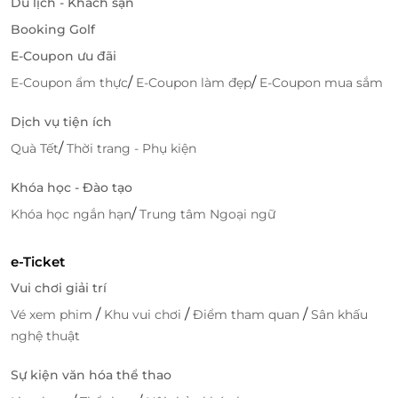
Du lịch - Khách sạn
với chi phí tối ưu nhất!
Booking Golf
E-Coupon ưu đãi
/
/
E-Coupon ẩm thực
E-Coupon làm đẹp
E-Coupon mua sắm
LifeLink
Dịch vụ tiện ích
/
Quà Tết
Thời trang - Phụ kiện
Khóa học - Đào tạo
/
Khóa học ngắn hạn
Trung tâm Ngoại ngữ
e-Ticket
Vui chơi giải trí
/
/
/
Vé xem phim
Khu vui chơi
Điểm tham quan
Sân khấu
nghệ thuật
Sự kiện văn hóa thể thao