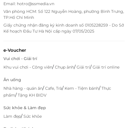
Email: hotro@ssmedia.vn
Văn phòng HCM: Số 122 Nguyễn Hoàng, phường Bình Trưng,
TP.Hồ Chí Minh
Giấy chứng nhận đăng ký kinh doanh số 0105228259 - Do Sở
Kế hoạch Đầu Tư Hà Nội cấp ngày 07/05/2025
Đặt Phòng Qua LifeLink – Nhanh Chóng,
Tiện Lợi Và Siêu Tiết Kiệm!
e-Voucher
Chỉ với vài thao tác đơn giản trên LifeLink, bạn đã có
Vui chơi - Giải trí
thể đặt ngay
phòng Deluxe tại Cosmo Stars Hotel
Bạc Liêu
với mức giá ưu đãi cực hấp dẫn. Đặc biệt,
/
/
/
Khu vui chơi - Công viên
Chụp ảnh
Giải trí
Giải trí online
khi đặt phòng qua LifeLink, bạn còn được hưởng:
Ăn uống
Giá tốt nhất thị trường
.
/
/
/
Nhà hàng - quán ăn
Cafe, Trà
Kem - Tiệm bánh
Thực
Xác nhận nhanh chóng, tiện lợi
.
/
phẩm
Tặng KH BIDV
Hỗ trợ khách hàng 24/7
để chuyến đi của bạn
luôn suôn sẻ.
Sức khỏe & Làm đẹp
/
Làm đẹp
Sức khỏe
LifeLink
– đồng hành cùng bạn trên mọi hành trình
nghỉ dưỡng, mang đến những trải nghiệm tuyệt vời