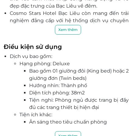
đẹp đặc trưng của Bạc Liêu về đêm.
Cosmo Stars Hotel Bạc Liêu còn mang đến trải
nghiệm đẳng cấp với hệ thống dịch vụ chuyên
nghiệp như: nhà hàng, quầy bar, chỗ đậu xe
Xem thêm
riêng miễn phí,...
Dịch vụ phòng tận tình và quầy lễ tân hoạt động
Điều kiện sử dụng
24/7 giúp chuyến nghỉ dưỡng của bạn trở nên
Dịch vụ bao gồm:
tiện lợi và an tâm hơn bao giờ hết.
Hạng phòng: Deluxe
Bao gồm 01 giường đôi (King bed) hoặc 2
giường đơn (Twin beds)
Hướng nhìn: Thành phố
Diện tích phòng: 38m2
Tiện nghi: Phòng ngủ được trang bị đầy
đủ các trang thiết bị hiện đại
Tiện ích khác:
Ăn sáng theo tiêu chuẩn phòng
Nước uống chào đón
Xem thêm