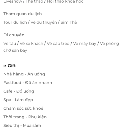
/
/
Liveshow
Thể thao
Hội thảo khóa học
Tham quan du lịch
/
/
Tour du lịch
Vé du thuyền
Sim Thẻ
Di chuyển
/
/
/
/
Vé tàu
Vé xe khách
Vé cáp treo
Vé máy bay
Vé phòng
chờ sân bay
e-Gift
Nhà hàng - Ăn uống
Fastfood - Đồ ăn nhanh
Cafe - Đồ uống
Spa - Làm đẹp
Chăm sóc sức khoẻ
Thời trang - Phụ kiện
Siêu thị - Mua sắm