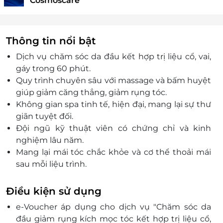
Cosmoscare
Thông tin nổi bật
Dịch vụ chăm sóc da đầu kết hợp trị liệu cổ, vai,
gáy trong 60 phút.
Quy trình chuyên sâu với massage và bấm huyệt
giúp giảm căng thẳng, giảm rụng tóc.
Không gian spa tinh tế, hiện đại, mang lại sự thư
giãn tuyệt đối.
Đội ngũ kỹ thuật viên có chứng chỉ và kinh
nghiệm lâu năm.
Mang lại mái tóc chắc khỏe và cơ thể thoải mái
sau mỗi liệu trình.
Voucher giảm giá hấp dẫn giúp bạn tiết kiệm chi
phí.
Điều kiện sử dụng
Đặt nhanh chóng qua LifeLink với quy trình đặt
e-Voucher áp dụng cho dịch vụ "Chăm sóc da
dịch vụ tiện lợi.
đầu giảm rụng kích mọc tóc kết hợp trị liệu cổ,