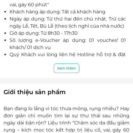
vai, gáy 60 phút"
Khách hàng áp dụng: Tất cả khách hàng
Ngày áp dụng: Từ thứ hai đến chủ nhật. Trừ các
ngày Lễ, Tết, Bù Lễ (theo lịch nghỉ của nhà nước)
Giờ áp dụng: Từ 8h30 - 17h30
Số lượng e-Voucher áp dụng: 01 voucher/ 01
khách/ 01 dịch vụ
Quý Khách vui lòng liên hệ Hotline hỗ trợ & đặt
lịch: 076 580 2828 đặt chỗ trước khi đến sử dụng
dịch vụ trước 2 tiếng để đảm bảo khách hàng
Xem thêm
được phục vụ tốt nhất. Cosmoscare không nhận
khách hàng đến trực tiếp nếu chưa đăng ký đặt
chỗ trước. Mong quý khách thông cảm:
Giới thiệu sản phẩm
Địa chỉ: 197 Điện Biên Phủ, Phường Võ Thị
Sáu, Quận 3, Thành phố Hồ Chí Minh
Bạn đang lo lắng vì tóc thưa mỏng, rụng nhiều? Hay
Điều kiện khác:
đơn giản chỉ muốn tìm lại sự thư thái sau những
Một khách hàng được mua nhiều e-
ngày dài bận rộn? Liệu trình “Chăm sóc da đầu giảm
Voucher/e-Coupon
rụng – kích mọc tóc kết hợp trị liệu cổ, vai, gáy 60
e-Voucher/e-Coupon không có giá trị quy đổi