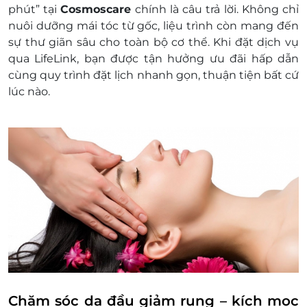
phút” tại
Cosmoscare
chính là câu trả lời. Không chỉ
thành tiền mặt, không trả lại tiền thừa
nuôi dưỡng mái tóc từ gốc, liệu trình còn mang đến
Không áp dụng đồng thời cùng lúc với các
sự thư giãn sâu cho toàn bộ cơ thể. Khi đặt dịch vụ
chương trình khuyến mại khác
qua LifeLink, bạn được tận hưởng ưu đãi hấp dẫn
Giá chưa bao gồm VAT.
cùng quy trình đặt lịch nhanh gọn, thuận tiện bất cứ
lúc nào.
Chăm sóc da đầu giảm rụng – kích mọc