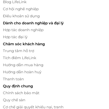
Blog LifeLink
Cơ hội nghề nghiệp
Điều khoản sử dụng
LifeLink – Đặt dịch vụ tiện lợi, nhận ưu
Dành cho doanh nghiệp và đại lý
đãi ngay
Hợp tác doanh nghiệp
Nhận ngay
voucher giảm giá
hấp dẫn cho dịch
Hợp tác đại lý
vụ spa
Chăm sóc khách hàng
Trải nghiệm quy trình
đặt dịch vụ tiện lợi
, chỉ vài
thao tác online
Trung tâm hỗ trợ
Cam kết dịch vụ chất lượng từ đối tác uy tín
Tích điểm LifeLink
Hỗ trợ khách hàng nhanh chóng 24/7
Hướng dẫn mua hàng
Đừng bỏ lỡ cơ hội chăm sóc tóc và thư giãn cơ thể
Hướng dẫn hoàn huỷ
với Cosmoscare!
Thanh toán
Quy định chung
Đặt ngay
voucher giảm giá
dịch vụ “Chăm sóc da
Chính sách bảo mật
đầu – trị liệu cổ vai gáy 90 phút” trên
LifeLink
để tận
hưởng sự
đặt dịch vụ tiện lợi
cùng ưu đãi cực kỳ hấp
Quy chế sàn
dẫn.
Cơ chế giải quyết khiếu nại, tranh