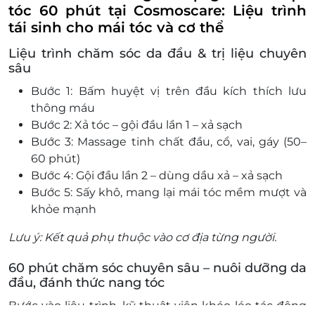
tóc 60 phút tại Cosmoscare: Liệu trình
tái sinh cho mái tóc và cơ thể
Liệu trình chăm sóc da đầu & trị liệu chuyên
sâu
Bước 1: Bấm huyệt vị trên đầu kích thích lưu
thông máu
Bước 2: Xả tóc – gội đầu lần 1 – xả sạch
Bước 3: Massage tinh chất đầu, cổ, vai, gáy (50–
60 phút)
Bước 4: Gội đầu lần 2 – dùng dầu xả – xả sạch
Bước 5: Sấy khô, mang lại mái tóc mềm mượt và
khỏe mạnh
Lưu ý: Kết quả phụ thuộc vào cơ địa từng người.
60 phút chăm sóc chuyên sâu – nuôi dưỡng da
đầu, đánh thức nang tóc
Bước vào liệu trình, k
ỹ thuật viên khéo léo tác động