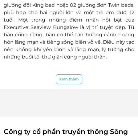
hoàn toàn không chịu trách nhiệm
giường đôi King bed hoặc 02 giường đơn Twin beds,
Điều kiện hoãn/huỷ phòng:
phù hợp cho hai người lớn và một trẻ em dưới 12
Hủy trước 30 ngày miễn phí; tính phí dịch vụ
tuổi. Một trong những điểm nhấn nổi bật của
LifeLink.vn
Executive Seaview Bungalow là vị trí tuyệt đẹp. Từ
Hủy phòng từ 15 ngày đến ngày khách đến
ban công riêng, bạn có thể tận hưởng cảnh hoàng
lưu trú 100% voucher. Không hủy, hoàn, thay
hôn lãng mạn và tiếng sóng biển vỗ về. Điều này tạo
đổi các ngày cao điểm và Lễ Tết
nên không khí yên bình và lãng mạn, lý tưởng cho
Điều kiện khác:
những buổi tối thư giãn cùng người thân.
Áp dụng 01 E-Voucher/E-Coupon cho 02
khách
Một khách hàng được mua nhiều E-
Xem thêm
Voucher/E-Coupon
E-Voucher/E-Coupon không có giá trị quy
đổi thành tiền mặt, không trả lại tiền thừa
Không áp dụng đồng thời với chương trình
khuyến mại khác.
Công ty cổ phần truyền thông Sông