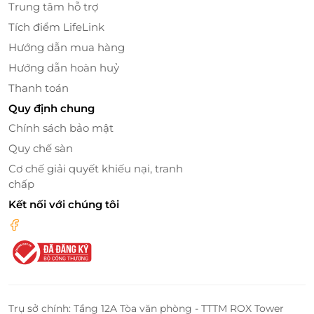
Trung tâm hỗ trợ
Tích điểm LifeLink
Hướng dẫn mua hàng
Căn phòng được chăm chút tỉ mỉ
Hướng dẫn hoàn huỷ
Thanh toán
LifeLink - Địa Chỉ Đặt Phòng Khách Sạn
Quy định chung
Giá Ưu Đãi Nhất
Chính sách bảo mật
Giá Cả Hấp Dẫn, Đặt Phòng Dễ Dàng
Quy chế sàn
LifeLink cung cấp nhiều chương trình khuyến mãi và
Cơ chế giải quyết khiếu nại, tranh
ưu đãi hấp dẫn cho việc đặt phòng tại Crown
chấp
Retreat. Bạn có thể dễ dàng tìm thấy những deal tốt
Kết nối với chúng tôi
nhất, giúp tiết kiệm chi phí cho kỳ nghỉ của mình.
Chỉ với vài cú click chuột, bạn có thể đặt phòng
nhanh chóng và tiện lợi trên nền tảng LifeLink. Hệ
thống đơn giản, thân thiện với người dùng, giúp bạn
dễ dàng tìm kiếm và lựa chọn phòng phù hợp.
Trụ sở chính: Tầng 12A Tòa văn phòng - TTTM ROX Tower