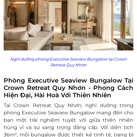
cần đặt trước 3 tuần
Giờ nhận phòng: Sau 14h00 / Giờ trả phòng:
Trước 12h00
Check in sớm - Check out muộn: Tùy thuộc
vào tình trạng phòng và có thể sẽ phụ thu
theo quy định của khách sạn
Hotline đặt phòng & tư vấn (9h00-20h00):
1900 2065 / 0702 804 262
Nghỉ dưỡng phòng Executive Seaview Bungalow tại Crown
Văn phòng HCM: 028 6680 8757
Retreat Quy Nhơn
Điều kiện lưu ý bắt buộc:
Giá trên chỉ áp dụng cho ngày thường,
Phòng Executive Seaview Bungalow Tại
không áp dụng cho lễ tết và mùa cao điểm
Crown Retreat Quy Nhơn - Phong Cách
Giá phòng sẽ được cập nhật thường xuyên,
Hiện Đại, Hài Hoà Với Thiên Nhiên
để đảm bảo quyền lợi vui lòng liên hệ với
chúng tôi để kiểm tra về tình trạng phòng,
Tại Crown Retreat Quy Nhơn, nghỉ dưỡng trong
nâng cấp hạng phòng, các khoản phụ thu
phòng Executive Seaview Bungalow mang đến cho
(nếu có) trước khi đặt phòng và thanh toán
bạn một trải nghiệm tuyệt vời giữa thiên nhiên
Mọi trường hợp khách hàng đã thanh toán
hùng vĩ và sự sang trọng đẳng cấp. Với diện tích
nhưng chưa liên hệ với LifeLink, chúng tôi
36m², mỗi bungalow được thiết kế tinh tế, trang bị