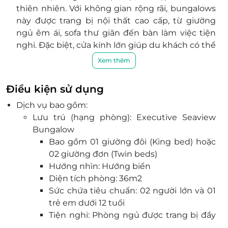
thiên nhiên. Với không gian rộng rãi, bungalows
này được trang bị nội thất cao cấp, từ giường
ngủ êm ái, sofa thư giãn đến bàn làm việc tiện
nghi. Đặc biệt, cửa kính lớn giúp du khách có thể
ngắm nhìn cảnh biển tuyệt đẹp ngay từ trong
Xem thêm
phòng.
Resort Crown Retreat Quy Nhơn là khu nghỉ
Điều kiện sử dụng
dưỡng cao cấp tiêu chuẩn 4 sao với 50 căn
Dịch vụ bao gồm:
Bungalow được thiết kế theo phong cách sang
Lưu trú (hạng phòng): Executive Seaview
trọng, hiện đại của châu Âu với nét văn hóa miền
Bungalow
biển với một không gian lồng lộng gió biển, tràn
Bao gồm 01 giường đôi (King bed) hoặc
ngập ánh nắng.
02 giường đơn (Twin beds)
Resort cung cấp hệ thống tiện ích tuyệt vời như:
Hướng nhìn: Hướng biển
giải trí, resort cung cấp hồ bơi, khu vực thư
Diện tích phòng: 36m2
giãn/spa lounge, (dù) che nắng loại to, ghế dài
Sức chứa tiêu chuẩn: 02 người lớn và 01
tắm nắng, quầy bar hồ bơi, Khăn hồ bơi/bãi biển,
trẻ em dưới 12 tuổi
đồ chơi ở hồ bơi.
Tiện nghi: Phòng ngủ được trang bị đầy
Đội ngũ nhân viên chu đáo, nhiệt tình, Crown
đủ các trang thiết bị hiện đại