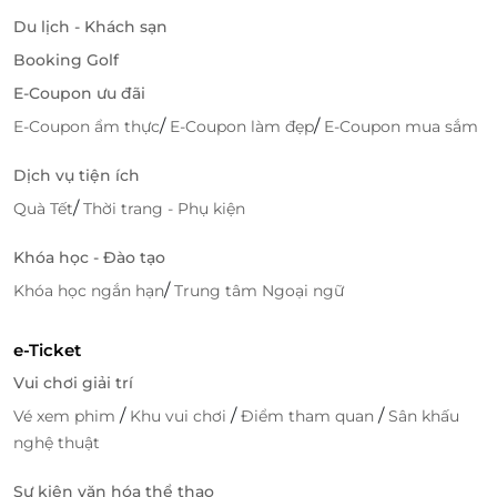
Du lịch - Khách sạn
Booking Golf
E-Coupon ưu đãi
/
/
E-Coupon ẩm thực
E-Coupon làm đẹp
E-Coupon mua sắm
Dịch vụ tiện ích
/
Quà Tết
Thời trang - Phụ kiện
Đặt phòng Crown Retreat Quy Nhơn tại LifeLink là sự
Khóa học - Đào tạo
lựa chọn thông minh cho những ai muốn có một kỳ
/
Khóa học ngắn hạn
Trung tâm Ngoại ngữ
nghỉ hoàn hảo. Với dịch vụ chất lượng, không gian
nghỉ dưỡng sang trọng và giá cả hợp lý, Crown
e-Ticket
Retreat chắc chắn sẽ mang đến cho bạn những giây
Vui chơi giải trí
phút thư giãn tuyệt vời.
/
/
/
Vé xem phim
Khu vui chơi
Điểm tham quan
Sân khấu
Hãy truy cập
LifeLink
ngay hôm nay để khám phá
nghệ thuật
các ưu đãi đặc biệt và bắt đầu lên kế hoạch cho kỳ
nghỉ tuyệt vời của bạn!
Sự kiện văn hóa thể thao