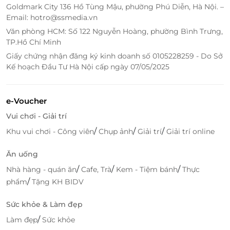
Goldmark City 136 Hồ Tùng Mậu, phường Phú Diễn, Hà Nội. –
Email: hotro@ssmedia.vn
Văn phòng HCM: Số 122 Nguyễn Hoàng, phường Bình Trưng,
TP.Hồ Chí Minh
Giấy chứng nhận đăng ký kinh doanh số 0105228259 - Do Sở
Kế hoạch Đầu Tư Hà Nội cấp ngày 07/05/2025
e-Voucher
Vui chơi - Giải trí
Hỗ Trợ Khách Hàng Tận Tâm
/
/
/
Khu vui chơi - Công viên
Chụp ảnh
Giải trí
Giải trí online
LifeLink cung cấp dịch vụ hỗ trợ khách hàng chuyên
Ăn uống
nghiệp và tận tâm. Đội ngũ hỗ trợ luôn sẵn sàng
/
/
/
Nhà hàng - quán ăn
Cafe, Trà
Kem - Tiệm bánh
Thực
giúp đỡ bạn trong quá trình đặt phòng, giải đáp thắc
/
phẩm
Tặng KH BIDV
mắc và xử lý các vấn đề phát sinh, đảm bảo bạn có
một trải nghiệm đặt phòng suôn sẻ và hài lòng.
Sức khỏe & Làm đẹp
/
Làm đẹp
Sức khỏe