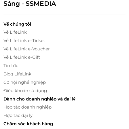
Sáng - SSMEDIA
Bên cạnh đó, phòng nghỉ được trang bị đầy đủ các
tiện nghi hiện đại, từ điều hòa không khí đến TV
màn hình phẳng, đảm bảo sự thoải mái tối đa cho
Về chúng tôi
bạn trong suốt kỳ nghỉ. Đặc biệt, bạn sẽ được
Về LifeLink
thưởng thức bữa sáng miễn phí theo số lượng
Về LifeLink e-Ticket
khách tiêu chuẩn, giúp bạn khởi đầu ngày mới tràn
Về LifeLink e-Voucher
đầy năng lượng. Không chỉ dừng lại ở đó, khách nghỉ
Về LifeLink e-Gift
tại đây còn nhận được ưu đãi ăn trưa cho hai người
lớn và một bé, mang đến cho cả gia đình những giây
Tin tức
phút quây quần ấm áp bên nhau.
Blog LifeLink
Cơ hội nghề nghiệp
Điều khoản sử dụng
Dành cho doanh nghiệp và đại lý
Hợp tác doanh nghiệp
Hợp tác đại lý
Chăm sóc khách hàng