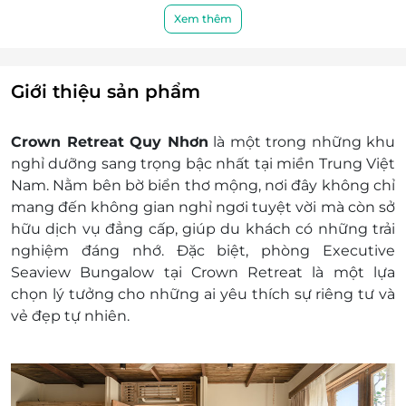
Retreat Quy Nhơn hứa hẹn mang đến cho du
Miễn phí bữa sáng theo số lượng khách tiêu
Xem thêm
khách sự hài lòng nhất.
chuẩn/phòng
Tặng kèm ăn trưa cho 2 khách người lớn và 1
bé dưới 12 tuổi
Giới thiệu sản phẩm
Giá trên đã bao gồm phí phục vụ và thuế
GTGT
Crown Retreat Quy Nhơn
là một trong những khu
Dịch vụ không bao gồm: Chi phí cá nhân và các
nghỉ dưỡng sang trọng bậc nhất tại miền Trung Việt
chi phí phát sinh khác
Nam. Nằm bên bờ biển thơ mộng, nơi đây không chỉ
Chính sách trẻ em và giường phụ:
mang đến không gian nghỉ ngơi tuyệt vời mà còn sở
Trẻ em từ 6 - dưới 12 tuổi: phụ thu 250.000
hữu dịch vụ đẳng cấp, giúp du khách có những trải
VND/ Trẻ/ Đêm (đã bao gồm ăn sáng)
nghiệm đáng nhớ. Đặc biệt, phòng Executive
Trẻ em từ 12 tuổi trở lên: phụ thu 500.000
Seaview Bungalow tại Crown Retreat là một lựa
VND/ Trẻ/ Đêm (đã bao gồm ăn sáng)
chọn lý tưởng cho những ai yêu thích sự riêng tư và
Giường phụ: 800.000 VND/ Giường/ Đêm
vẻ đẹp tự nhiên.
(bao gồm ăn sáng)
Điều kiện đặt & nhận phòng:
Đặt ít nhất 7 - 10 ngày trước ngày đến lưu trú
(tùy tình trạng phòng). Giai đoạn cao điểm