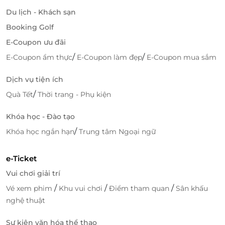
trình trị liệu chuyên sâu.
Du lịch - Khách sạn
Phòng gym hiện đại, giúp duy trì lối sống năng
động ngay trong kỳ nghỉ.
Booking Golf
E-Coupon ưu đãi
/
/
E-Coupon ẩm thực
E-Coupon làm đẹp
E-Coupon mua sắm
Dịch vụ tiện ích
/
Quà Tết
Thời trang - Phụ kiện
Khóa học - Đào tạo
/
Khóa học ngắn hạn
Trung tâm Ngoại ngữ
e-Ticket
Vui chơi giải trí
Trải nghiệm dịch vụ cùng LifeLink
/
/
/
Vé xem phim
Khu vui chơi
Điểm tham quan
Sân khấu
LifeLink là nền tảng đặt dịch vụ nghỉ dưỡng đáng tin
nghệ thuật
cậy - nơi bạn dễ dàng tìm kiếm deal resort, khách
sạn 5 sao với mức giá ưu đãi hấp dẫn. Thao tác nhanh
Sự kiện văn hóa thể thao