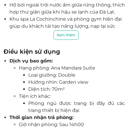
Hồ bơi ngoài trời nước ấm giữa rừng thông, thích
hợp thư giãn giữa khí hậu se lạnh của Đà Lạt.
Khu spa La Cochinchine và phòng gym hiện đại
giúp du khách tái tạo năng lượng, nạp lại sức
sống.
Xem thêm
Không gian nghỉ dưỡng biệt lập giữa rừng
thông, yên tĩnh nhưng chỉ cách trung tâm Đà
Điều kiện sử dụng
Lạt vài phút di chuyển.
Dịch vụ bao gồm:
Khám phá vườn hữu cơ Le Petit Jardin, tham
Hạng phòng: Ana Mandara Suite
quan quần thể biệt thự Pháp cổ được bảo tồn từ
Loại giường: Double
những năm 1920.
Hướng nhìn: Garden view
Phù hợp cho cặp đôi yêu thích sự riêng tư hay
Diện tích: 70m²
gia đình mong muốn trải nghiệm nghỉ dưỡng
Tiện ích khác:
chu đáo và ấm cúng.
Phòng ngủ được trang bị đầy đủ các
Đặt nhanh trên LifeLink để đảm bảo mức giá ưu
trang thiết bị hiện đại
đãi giới hạn, xác nhận tức thì, giữ chỗ dễ dàng
Thời gian nhận trả phòng:
cho kỳ nghỉ lý tưởng.
Giờ nhận phòng: Sau 14h00
Giờ trả phòng: Trước 12h00