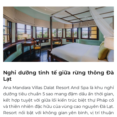
trạng phòng
Giá phòng có thể thay đổi tại thời điểm kiểm
tra, vui lòng liên hệ trước khi đặt và thanh
toán
Mọi trường hợp đã thanh toán nhưng chưa
liên hệ với LifeLink, đơn vị không chịu trách
nhiệm
Phụ thu:
Trẻ em từ 0 - 5 tuổi: Miễn phí 1 cũi và điểm
tâm sáng cho 1 trẻ ở cùng bố mẹ
Trẻ em từ 6 - 11 tuổi: Phụ thu 300,000vnđ/trẻ
cho điểm tâm
Nghỉ dưỡng tinh tế giữa rừng thông Đà
Người lớn và trẻ em từ 12 tuổi trở lên: Phụ
Lạt
thu 750,000vnđ/người cho điểm tâm
Ana Mandara Villas Dalat Resort And Spa là khu nghỉ
Thông tin liên hệ:
dưỡng tiêu chuẩn 5 sao mang đậm dấu ấn thời gian,
Hotline đặt phòng & tư vấn (9h - 20h): 1900
kết hợp tuyệt vời giữa lối kiến trúc biệt thự Pháp cổ
2065 / 0702804262
và thiên nhiên đặc hữu của vùng cao nguyên Đà Lạt.
Địa chỉ văn phòng HCM: 028 6680 8757
Resort nổi bật với không gian yên bình, vị trí thuận
Điều kiện khác: