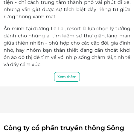
tiện - chỉ cách trung tâm thành phố vài phút đi xe,
Áp dụng 01 E-Voucher/E-Coupon cho 02
nhưng vẫn giữ được sự tách biệt đầy riêng tư giữa
khách
rừng thông xanh mát.
Một khách hàng được mua nhiều E-
Voucher/E-Coupon
Ẩn mình tại đường Lê Lai, resort là lựa chọn lý tưởng
E-Voucher/E-Coupon không có giá trị quy
dành cho những ai tìm kiếm sự thư giãn, lãng mạn
đổi thành tiền mặt, không trả lại tiền thừa
giữa thiên nhiên - phù hợp cho các cặp đôi, gia đình
Không áp dụng đồng thời với chương trình
nhỏ, hay nhóm bạn thân thiết đang cần thoát khỏi
khuyến mại khác
ồn ào đô thị để tìm về với nhịp sống chậm rãi, tinh tế
và đầy cảm xúc.
Xem thêm
Công ty cổ phần truyền thông Sông