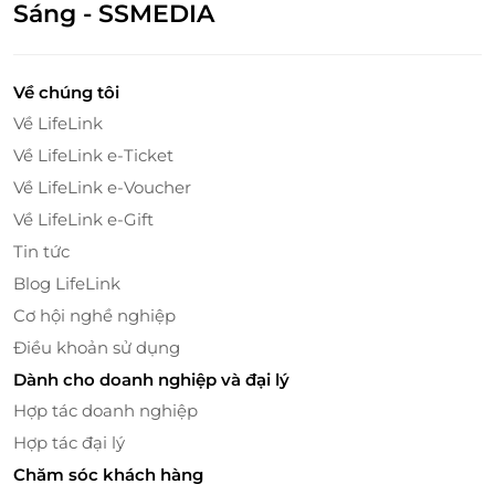
Sáng - SSMEDIA
Trải nghiệm đẳng cấp tại phòng Ana Mandara
Về chúng tôi
Suite
Về LifeLink
Hạng phòng Ana Mandara Suite sở hữu thiết kế đậm
Về LifeLink e-Ticket
chất Pháp cổ điển - thanh lịch, sang trọng nhưng
vẫn giữ được sự gần gũi, ấm cúng vốn có của một
Về LifeLink e-Voucher
không gian nghỉ dưỡng giữa màu xanh dịu mát của
Về LifeLink e-Gift
rừng thông. Căn phòng là sự hòa quyện hoàn hảo
Tin tức
giữa kiến trúc di sản và tiện nghi hiện đại - nơi bạn
Blog LifeLink
có thể vừa nhâm nhi tách trà chiều bên cửa sổ, vừa
Cơ hội nghề nghiệp
cảm nhận hơi thở tự nhiên của cao nguyên len lỏi
trong từng khoảnh khắc.
Điều khoản sử dụng
Dành cho doanh nghiệp và đại lý
Hợp tác doanh nghiệp
Hợp tác đại lý
Chăm sóc khách hàng