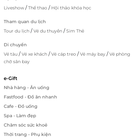
chóng, an toàn và đa dạng lựa chọn giúp mỗi
/
/
Liveshow
Thể thao
Hội thảo khóa học
chuyến đi của bạn thêm trọn vẹn, tiết kiệm.
Tham quan du lịch
Tại sao nên đặt qua LifeLink?
/
/
Tour du lịch
Vé du thuyền
Sim Thẻ
Hàng trăm dịch vụ nghỉ dưỡng từ bình dân đến
cao cấp, cập nhật liên tục theo mùa.
Di chuyển
Giá tốt hơn so với đặt trực tiếp, tích hợp thêm ưu
/
/
/
/
Vé tàu
Vé xe khách
Vé cáp treo
Vé máy bay
Vé phòng
đãi nội bộ.
chờ sân bay
Xác nhận nhanh chóng qua e-voucher, sử dụng
đơn giản.
e-Gift
Hỗ trợ xử lý nhanh khi cần đổi lịch hoặc phát
Nhà hàng - Ăn uống
sinh sự cố.
Nội dung thông tin minh bạch theo chuẩn đối
Fastfood - Đồ ăn nhanh
tác, dễ kiểm tra và tin cậy.
Cafe - Đồ uống
Spa - Làm đẹp
Đặt chỗ ngay - ưu đãi có hạn!
Chăm sóc sức khoẻ
Số lượng phòng Ana Mandara Suite ưu đãi trong
chương trình có giới hạn. Hãy nhanh tay đặt phòng
Thời trang - Phụ kiện