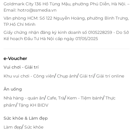
Goldmark City 136 Hồ Tùng Mậu, phường Phú Diễn, Hà Nội. –
Email: hotro@ssmedia.vn
Văn phòng HCM: Số 122 Nguyễn Hoàng, phường Bình Trưng,
TP.Hồ Chí Minh
Giấy chứng nhận đăng ký kinh doanh số 0105228259 - Do Sở
Kế hoạch Đầu Tư Hà Nội cấp ngày 07/05/2025
Thưởng thức ẩm thực và chăm sóc sức khỏe
tinh tế
e-Voucher
Lưu trú tại Ana Mandara Suite, du khách được phục
Vui chơi - Giải trí
vụ bữa sáng buffet phong phú tại nhà hàng Le Petit
/
/
/
Khu vui chơi - Công viên
Chụp ảnh
Giải trí
Giải trí online
Dalat - nơi tinh hoa ẩm thực Pháp - Á hòa quyện
trong không gian biệt thự sang trọng. Buổi chiều,
Ăn uống
đừng bỏ lỡ trà chiều nhẹ nhàng trong khung cảnh
/
/
/
Nhà hàng - quán ăn
Cafe, Trà
Kem - Tiệm bánh
Thực
yên tĩnh, lãng mạn, ngập tràn nét hoài niệm.
/
phẩm
Tặng KH BIDV
Hồ bơi ngoài trời nước ấm - thư giãn tuyệt vời
Sức khỏe & Làm đẹp
giữa khí trời se lạnh Đà Lạt.
Spa La Cochinchine - chăm sóc cơ thể với liệu
/
Làm đẹp
Sức khỏe