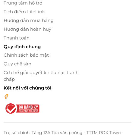
Trung tâm hỗ trợ
Tích điểm LifeLink
Hướng dẫn mua hàng
Hướng dẫn hoàn huỷ
Thanh toán
Quy định chung
Tiện nghi & không gian riêng tư nổi bật
Chính sách bảo mật
Phòng ngủ thoáng đãng, nội thất cao cấp được
Quy chế sàn
lựa chọn kỹ lưỡng.
Cơ chế giải quyết khiếu nại, tranh
Khu vực tiếp khách tách biệt, mang lại sự riêng
chấp
tư tối đa.
Thiết kế phòng mang đến cảm giác thư thái, lý
Kết nối với chúng tôi
tưởng để nghỉ ngơi và tái tạo năng lượng.
Trụ sở chính: Tầng 12A Tòa văn phòng - TTTM ROX Tower