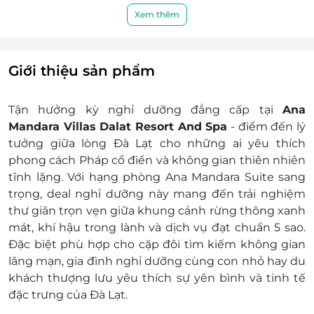
Check in sớm - Check out muộn: Tùy thuộc
Xem thêm
vào tình trạng phòng và có thể sẽ phụ thu
theo quy định của khách sạn
Điều kiện đặt & nhận phòng:
Giới thiệu sản phẩm
Cần đặt trước ít nhất 7 - 10 ngày trước ngày
lưu trú (tùy tình trạng phòng)
Tận hưởng kỳ nghỉ dưỡng đẳng cấp tại
Ana
Giai đoạn cao điểm cần đặt trước 3 tuần
Mandara Villas Dalat Resort And Spa
- điểm đến lý
Điều kiện hoãn/hủy phòng:
tưởng giữa lòng Đà Lạt cho những ai yêu thích
Hủy trước 30 ngày miễn phí, tính phí dịch vụ
phong cách Pháp cổ điển và không gian thiên nhiên
LifeLink.vn
tĩnh lặng. Với hạng phòng Ana Mandara Suite sang
Hủy từ 15 ngày đến ngày lưu trú: mất 100%
trọng, deal nghỉ dưỡng này mang đến trải nghiệm
voucher
thư giãn trọn vẹn giữa khung cảnh rừng thông xanh
Không áp dụng hủy, hoàn, thay đổi vào các
mát, khí hậu trong lành và dịch vụ đạt chuẩn 5 sao.
ngày cao điểm và Lễ Tết
Đặc biệt phù hợp cho cặp đôi tìm kiếm không gian
Lưu ý:
lãng mạn, gia đình nghỉ dưỡng cùng con nhỏ hay du
Giá chỉ áp dụng cho ngày thường; giai đoạn
khách thượng lưu yêu thích sự yên bình và tinh tế
cao điểm/đỉnh điểm/Lễ Tết cần liên hệ
đặc trưng của Đà Lạt.
LifeLink để biết chính sách phụ thu và tình