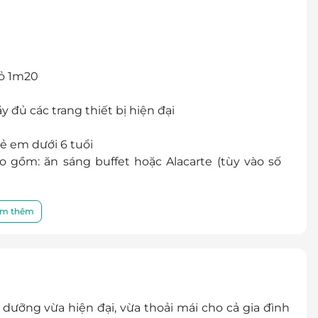
hỏ 1m20
y đủ các trang thiết bị hiện đại
ẻ em dưới 6 tuổi
 gồm: ăn sáng buffet hoặc Alacarte (tùy vào số
hí trong phòng
n phí
m thêm
 độ cao và các kênh truyền hình đa dạng
ận giá ưu đãi nhất
 từ 6 – 10 tuổi phụ thu 150.000 VNĐ/đêm
ưỡng vừa hiện đại, vừa thoải mái cho cả gia đình
 người lớn 200.000 VNĐ/người giá đã bao gồm các