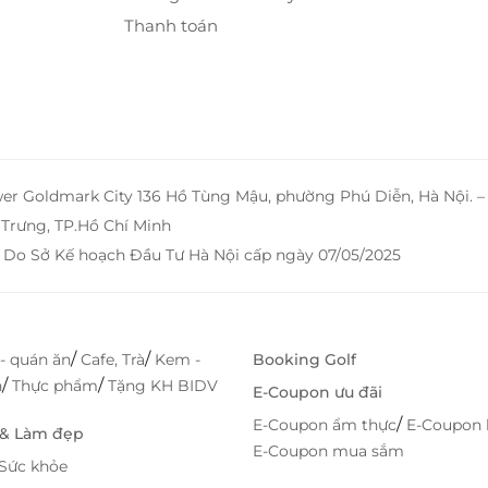
Thanh toán
wer Goldmark City 136 Hồ Tùng Mậu, phường Phú Diễn, Hà Nội. 
Trưng, TP.Hồ Chí Minh
 Do Sở Kế hoạch Đầu Tư Hà Nội cấp ngày 07/05/2025
/
/
- quán ăn
Cafe, Trà
Kem -
Booking Golf
/
/
h
Thực phẩm
Tặng KH BIDV
E-Coupon ưu đãi
/
E-Coupon ẩm thực
E-Coupon 
 & Làm đẹp
E-Coupon mua sắm
Sức khỏe