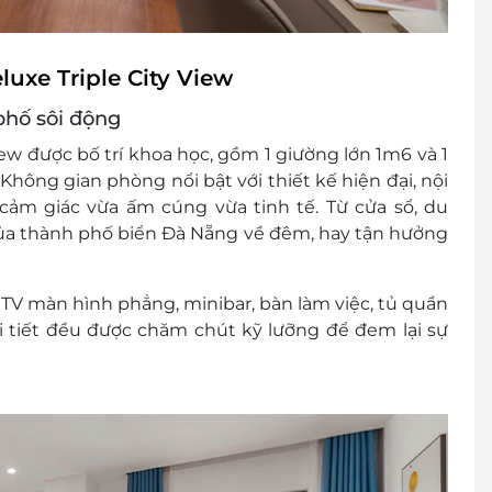
uxe Triple City View
phố sôi động
iew
được bố trí khoa học, gồm
1 giường lớn 1m6 và 1
 Không gian phòng nổi bật với thiết kế hiện đại, nội
cảm giác vừa ấm cúng vừa tinh tế. Từ cửa sổ, du
ủa thành phố biển Đà Nẵng về đêm, hay tận hưởng
 TV màn hình phẳng, minibar, bàn làm việc, tủ quần
hi tiết đều được chăm chút kỹ lưỡng để đem lại sự