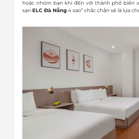
hoặc nhóm bạn khi đến với thành phố biển xi
dịch vụ kèm theo
sạn
ELC Đà Nẵng
4 sao” chắc chắn sẽ là lựa c
Thời gian nhận trả phòng:
Giờ nhận phòng: Sau 14h00
Giờ trả phòng: trước 12h00
Check-in sớm - Check-out muộn: Tùy t
theo quy định của khách sạn
Điều kiện đặt phòng:
Hotline đặt phòng & tư vấn (9h00-20h00
Văn phòng HCM: 028.6680.8757
Liên hệ check tình trạng phòng trống t
Điều kiện khác:
Áp dụng 01 e-Voucher/e-Coupon cho 03
Một khách hàng được mua nhiều e-Vou
e-Voucher/e-Coupon không có giá trị quy 
Không áp dụng đồng thời với chương tr