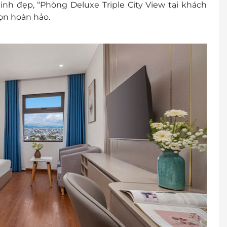
nh đẹp, “Phòng Deluxe Triple City View tại khách
họn hoàn hảo.
huộc vào tình trạng phòng và có thể sẽ phụ thu
): 1900 2065
rước khi mua voucher
 khách
cher/e-Coupon
đổi thành tiền mặt, không trả lại tiền thừa
ình khuyến mại khác.