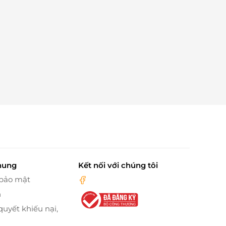
hung
Kết nối với chúng tôi
 bảo mật
n
quyết khiếu nại,