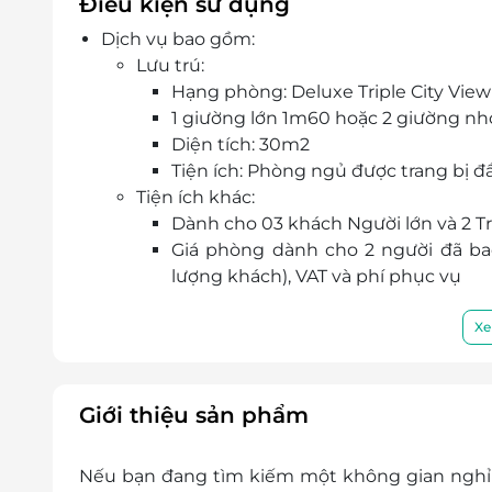
Điều kiện sử dụng
Dịch vụ bao gồm:
Lưu trú:
Hạng phòng: Deluxe Triple City View
1 giường lớn 1m60 hoặc 2 giường n
Diện tích: 30m2
Tiện ích: Phòng ngủ được trang bị đầ
Tiện ích khác:
Dành cho 03 khách Người lớn và 2 Tr
Giá phòng dành cho 2 người đã bao
lượng khách), VAT và phí phục vụ
Trà, cafe và 2 chai nước suối miễn p
Sử dụng phòng tập gym, hồ bơi miễ
Xe
Miễn phí đường truyền internet tốc
Phụ thu:
Các ngày lễ tết có phụ thu liên hệ để nh
Giới thiệu sản phẩm
Trẻ em:
Trẻ em dưới 6 tuổi miễn phí, trẻ em
Nếu bạn đang tìm kiếm một không gian nghỉ d
Trẻ từ 11 tuổi trở lên phụ thu như