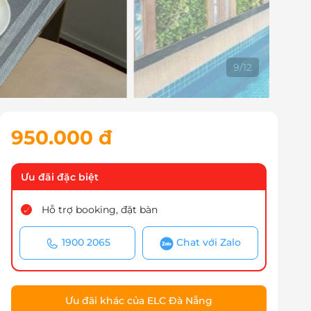
9
/
12
950.000 đ
Ưu đãi đặc biệt
Hỗ trợ booking, đặt bàn
1900 2065
Chat với Zalo
Ưu đãi khác của ELC Đà Nẵng