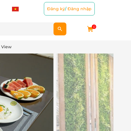
Đăng ký
/
Đăng nhập
0
y View