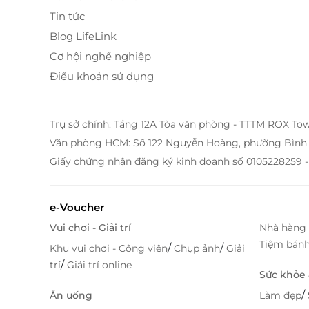
Tin tức
Blog LifeLink
Cơ hội nghề nghiệp
Điều khoản sử dụng
Trụ sở chính: Tầng 12A Tòa văn phòng - TTTM ROX To
Văn phòng HCM: Số 122 Nguyễn Hoàng, phường Bình 
Giấy chứng nhận đăng ký kinh doanh số 0105228259 -
e-Voucher
Vui chơi - Giải trí
Nhà hàng 
Tiệm bán
/
/
Khu vui chơi - Công viên
Chụp ảnh
Giải
/
trí
Giải trí online
Sức khỏe
/
Ăn uống
Làm đẹp