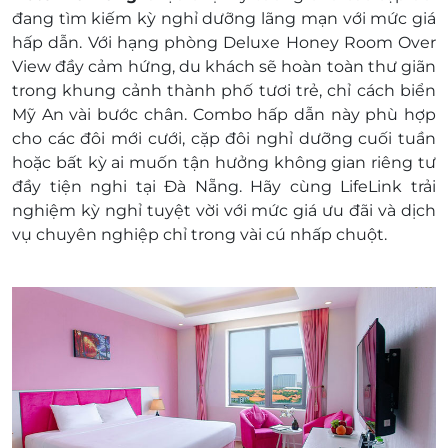
Check in sớm - Check out muộn: Tùy thuộc
đang tìm kiếm kỳ nghỉ dưỡng lãng mạn với mức giá
vào tình trạng phòng và có thể sẽ phụ thu
hấp dẫn. Với hạng phòng Deluxe Honey Room Over
theo quy định của khách sạn
View đầy cảm hứng, du khách sẽ hoàn toàn thư giãn
Điều kiện đặt & nhận phòng:
trong khung cảnh thành phố tươi trẻ, chỉ cách biển
Hotline đặt phòng & tư vấn (9h00-20h00):
Mỹ An vài bước chân. Combo hấp dẫn này phù hợp
1900 2065
cho các đôi mới cưới, cặp đôi nghỉ dưỡng cuối tuần
Liên hệ để kiểm tra tình trạng phòng trống
hoặc bất kỳ ai muốn tận hưởng không gian riêng tư
trước khi mua e-Voucher/e-Coupon
đầy tiện nghi tại Đà Nẵng. Hãy cùng LifeLink trải
Lưu ý:
nghiệm kỳ nghỉ tuyệt vời với mức giá ưu đãi và dịch
Trẻ em dưới 6 tuổi được miễn phí. Trẻ em từ
vụ chuyên nghiệp chỉ trong vài cú nhấp chuột.
6 - 11 tuổi phụ thu 100.000vnđ/đêm. Từ 12
tuổi trở lên phụ thu 150.000vnđ/đêm, tính
như người lớn và bao gồm các dịch vụ đi
kèm
Phụ thu:
Phụ thu cao điểm từ 29/4 đến 5/9:
150.000vnđ/phòng/đêm
Phụ thu dịp lễ, Tết:
Tết Dương lịch (31/12): 1 đêm