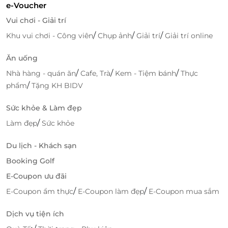
e-Voucher
Vui chơi - Giải trí
/
/
/
Khu vui chơi - Công viên
Chụp ảnh
Giải trí
Giải trí online
Ăn uống
/
/
/
Nhà hàng - quán ăn
Cafe, Trà
Kem - Tiệm bánh
Thực
/
phẩm
Tặng KH BIDV
Sức khỏe & Làm đẹp
/
Làm đẹp
Sức khỏe
Du lịch - Khách sạn
Booking Golf
Trải nghiệm tiện nghi tại khách sạn
E-Coupon ưu đãi
Khách lưu trú tại Lavencos Hotel sẽ có cơ hội thư
/
/
E-Coupon ẩm thực
E-Coupon làm đẹp
E-Coupon mua sắm
giãn tuyệt đối với loạt dịch vụ chất lượng như hồ bơi
ngoài trời trên cao - nơi du khách dễ dàng ngắm
Dịch vụ tiện ích
nhìn toàn cảnh Đà Nẵng vào buổi sáng sớm hay