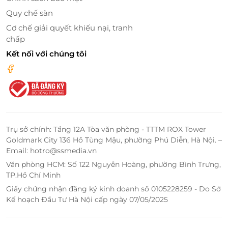
Quy chế sàn
Tiện nghi cao cấp trong từng chi tiết
Cơ chế giải quyết khiếu nại, tranh
chấp
Giường King rộng 2m x 2m, đem lại cảm giác
thoải mái tuyệt đối khi nghỉ ngơi cùng người
Kết nối với chúng tôi
thương.
Không gian phòng tích hợp đầy đủ hệ thống
điện tử, TV, wifi, bàn làm việc và các trang thiết bị
hiện đại khác.
Phòng tắm riêng tư, vệ sinh sạch sẽ, đủ tiện nghi
sử dụng hàng ngày với không khí thân thiện.
Trụ sở chính: Tầng 12A Tòa văn phòng - TTTM ROX Tower
Goldmark City 136 Hồ Tùng Mậu, phường Phú Diễn, Hà Nội. –
Email: hotro@ssmedia.vn
Văn phòng HCM: Số 122 Nguyễn Hoàng, phường Bình Trưng,
TP.Hồ Chí Minh
Giấy chứng nhận đăng ký kinh doanh số 0105228259 - Do Sở
Kế hoạch Đầu Tư Hà Nội cấp ngày 07/05/2025