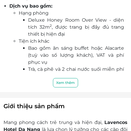
Dịch vụ bao gồm:
sáng miễn phí.
Hạng phòng
Nhà hàng riêng phục vụ món ngon, lễ tân 24/24,
Deluxe Honey Room Over View - diện
hỗ trợ đưa đón sân bay và nhu cầu cá nhân của
2
tích 32m
, được trang bị đầy đủ trang
du khách.
thiết bị hiện đại
Lựa chọn tuyệt vời cho kỳ nghỉ thành phố kết
Tiện ích khác
hợp nghỉ dưỡng tiện nghi, hiện đại, vị trí dễ di
Bao gồm ăn sáng buffet hoặc Alacarte
chuyển.
(tuỳ vào số lượng khách), VAT và phí
Đặt phòng dễ dàng trên LifeLink – giữ chỗ
phục vụ
nhanh, giá ưu đãi, chỉ vài bước để khởi hành
Trà, cà phê và 2 chai nước suối miễn phí
chuyến nghỉ dưỡng mơ ước.
trong phòng
Sử dụng miễn phí phòng gym, phòng
Xem thêm
xông hơi, hồ bơi
Miễn phí internet tốc độ cao và các kênh
truyền hình đa dạng
Giới thiệu sản phẩm
Thời gian nhận trả phòng:
Giờ nhận phòng: Sau 14h00
Mang phong cách trẻ trung và hiện đại,
Lavencos
Giờ trả phòng: Trước 12h00
Hotel Da Nang
là lựa chọn lý tưởng cho các cặp đôi