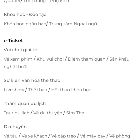
/
Quà Tết
Thời trang - Phụ kiện
chiều hoàng hôn. Ngoài ra, spa với liệu trình chuyên
sâu và khu xông hơi hiện đại sẽ giúp bạn nạp lại
Khóa học - Đào tạo
năng lượng sau chuyến hành trình dài. Bữa sáng
/
Khóa học ngắn hạn
Trung tâm Ngoại ngữ
buffet miễn phí tại nhà hàng khách sạn sẽ là khởi
đầu hoàn hảo cho ngày mới đầy hứng khởi.
e-Ticket
Vui chơi giải trí
/
/
/
Vé xem phim
Khu vui chơi
Điểm tham quan
Sân khấu
nghệ thuật
Sự kiện văn hóa thể thao
/
/
Liveshow
Thể thao
Hội thảo khóa học
Tham quan du lịch
/
/
Tour du lịch
Vé du thuyền
Sim Thẻ
Di chuyển
/
/
/
/
Vé tàu
Vé xe khách
Vé cáp treo
Vé máy bay
Vé phòng