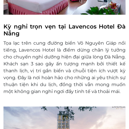
Tết Nguyên Đán (09/02 - 13/02): 5 đêm
Lễ 30/04 & 01/05: 2 đêm
Lễ Quốc khánh (02/09): 1 đêm
Lễ Pháo Hoa: 31/5, 7/6, 14/6, 21/6, 28/6, 12/7
Kỳ nghỉ trọn vẹn tại Lavencos Hotel Đà
Thông tin liên hệ:
Nẵng
Hotline: 1900 2065
Tọa lạc trên cung đường biển Võ Nguyên Giáp nổi
Văn phòng HCM: 028.6680 8757
tiếng, Lavencos Hotel là điểm dừng chân lý tưởng
Điều kiện khác:
cho chuyến nghỉ dưỡng hiện đại giữa lòng Đà Nẵng.
Áp dụng 01 e-Voucher/e-Coupon cho 02
Khách sạn 3 sao gây ấn tượng mạnh bởi thiết kế
khách
thanh lịch, vị trí gần biển và chuỗi tiện ích vượt kỳ
Mỗi khách hàng có thể mua nhiều e-
vọng. Đây là nơi hoàn hảo cho những ai yêu thích sự
Voucher/e-Coupon
thuận tiện khi du lịch, đồng thời vẫn mong muốn
e-Voucher/e-Coupon không có giá trị quy đổi
một không gian nghỉ ngơi đầy tinh tế và thoải mái.
thành tiền mặt, không trả lại tiền thừa
Không áp dụng đồng thời với các chương
trình khuyến mại khác