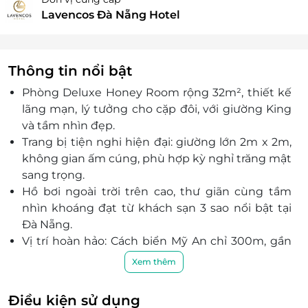
Lavencos Đà Nẵng Hotel
Thông tin nổi bật
Phòng Deluxe Honey Room rộng 32m², thiết kế
lãng mạn, lý tưởng cho cặp đôi, với giường King
và tầm nhìn đẹp.
Trang bị tiện nghi hiện đại: giường lớn 2m x 2m,
không gian ấm cúng, phù hợp kỳ nghỉ trăng mật
sang trọng.
Hồ bơi ngoài trời trên cao, thư giãn cùng tầm
nhìn khoáng đạt từ khách sạn 3 sao nổi bật tại
Đà Nẵng.
Vị trí hoàn hảo: Cách biển Mỹ An chỉ 300m, gần
các điểm tham quan nổi tiếng như Cầu Rồng,
Xem thêm
công viên Biển Đông.
Tiện nghi cao cấp: Spa trọn liệu trình, xông hơi
Điều kiện sử dụng
khô – ướt, phòng tập gym hiện đại cùng buffet