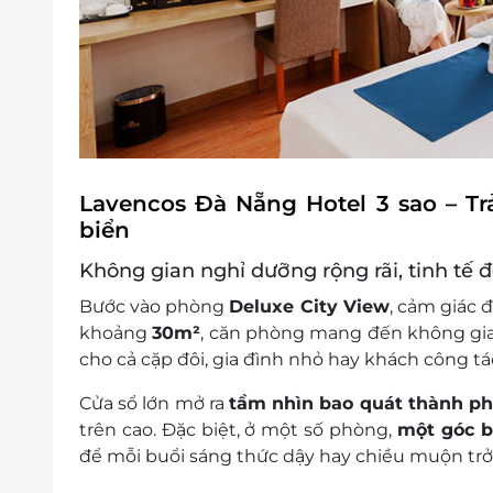
Điều kiện khác:
Áp dụng 01 e-Voucher/e-Coupon cho 02
Một khách hàng được mua nhiều e-Vou
e-Voucher/e-Coupon không có giá trị quy 
Không áp dụng đồng thời với chương tr
Lavencos Đà Nẵng Hotel 3 sao – Tr
biển
Không gian nghỉ dưỡng rộng rãi, tinh tế đ
Bước vào phòng
Deluxe City View
, cảm giác đ
khoảng
30m²
, căn phòng mang đến không gian
cho cả cặp đôi, gia đình nhỏ hay khách công tá
Cửa sổ lớn mở ra
tầm nhìn bao quát thành p
trên cao. Đặc biệt, ở một số phòng,
một góc b
để mỗi buổi sáng thức dậy hay chiều muộn trở 