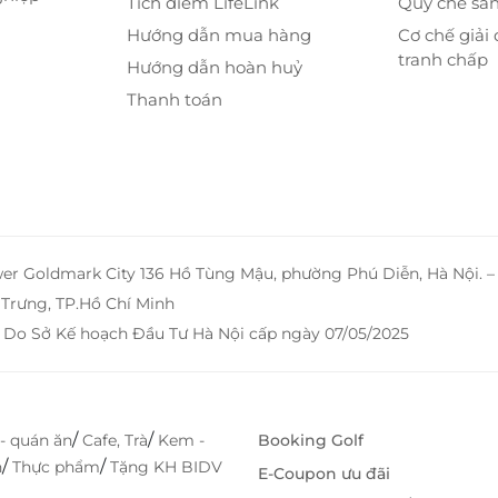
Tích điểm LifeLink
Quy chế sà
Hướng dẫn mua hàng
Cơ chế giải 
tranh chấp
Hướng dẫn hoàn huỷ
Thanh toán
wer Goldmark City 136 Hồ Tùng Mậu, phường Phú Diễn, Hà Nội. 
Trưng, TP.Hồ Chí Minh
 Do Sở Kế hoạch Đầu Tư Hà Nội cấp ngày 07/05/2025
/
/
- quán ăn
Cafe, Trà
Kem -
Booking Golf
 đúng nghĩa
/
/
h
Thực phẩm
Tặng KH BIDV
E-Coupon ưu đãi
n êm ái hoặc 2 giường đơn
, đáp ứng đa dạng nhu