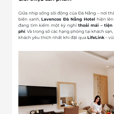
Hotline đặt phòng & tư vấn (9h - 20h): 1
Văn phòng HCM: 028.6680 8757
Giữa nhịp sống sôi động của Đà Nẵng – nơi th
Khách cần liên hệ để kiểm tra tình trạ
biển xanh,
Lavencos Đà Nẵng Hotel
hiện lê
Lưu ý:
đang tìm kiếm một kỳ nghỉ
thoải mái – tiệ
Trẻ dưới 6 tuổi được miễn phí
phí
. Và trong số các hạng phòng tại khách sạn
Trẻ từ 6 đến 11 tuổi phụ thu 100.000vn
khách yêu thích nhất khi đặt qua
LifeLink
– v
Trẻ từ 12 tuổi trở lên tính như người l
kèm theo
Phụ thu:
Phụ thu 150.000vnđ/phòng/đêm đối với t
Phụ thu áp dụng trong các dịp Lễ, Tết:
Tết Dương lịch: 31/12 (1 đêm)
Tết Nguyên Đán (theo lịch dương): 09
Lễ 30/04 & 01/05 (2 đêm)
Lễ Quốc khánh: 02/09 (1 đêm)
Lễ Pháo Hoa: 31/5, 7/6, 14/6, 21/6, 28/6, 
Thông tin liên hệ:
Hotline: 1900 2065
Văn phòng HCM: 028.6680 8757