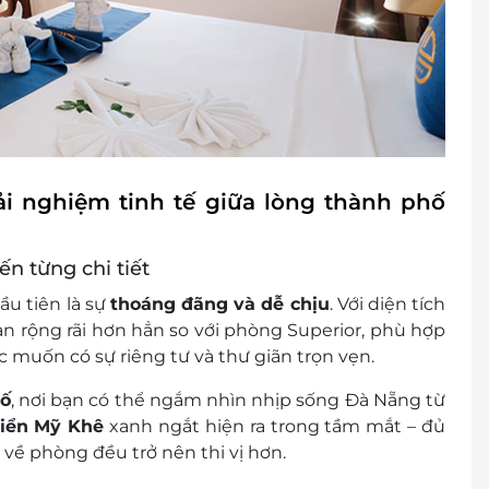
 khách
cher/e-Coupon
đổi thành tiền mặt, không trả lại tiền thừa
ình khuyến mại khác
ải nghiệm tinh tế giữa lòng thành phố
ến từng chi tiết
ầu tiên là sự
thoáng đãng và dễ chịu
. Với diện tích
 rộng rãi hơn hẳn so với phòng Superior, phù hợp
c muốn có sự riêng tư và thư giãn trọn vẹn.
hố
, nơi bạn có thể ngắm nhìn nhịp sống Đà Nẵng từ
iển Mỹ Khê
xanh ngắt hiện ra trong tầm mắt – đủ
về phòng đều trở nên thi vị hơn.