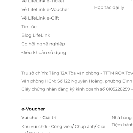
Về LifeLink e-Ticket
Hợp tác đại lý
Về LifeLink e-Voucher
Về LifeLink e-Gift
Tin tức
Blog LifeLink
Cơ hội nghề nghiệp
Điều khoản sử dụng
Trụ sở chính: Tầng 12A Tòa văn phòng - TTTM ROX To
Văn phòng HCM: Số 122 Nguyễn Hoàng, phường Bình 
Giấy chứng nhận đăng ký kinh doanh số 0105228259 -
e-Voucher
Vui chơi - Giải trí
Nhà hàng 
Tiện nghi chuẩn nghỉ dưỡng – Nghỉ ngơi
Tiệm bán
/
/
Khu vui chơi - Công viên
Chụp ảnh
Giải
Phòng được bố trí linh hoạt với
1 giường Quee