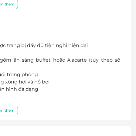
an thoáng đãng, lý tưởng để thư giãn và chụp ảnh
m thêm
ướt, giúp chăm sóc sức khỏe toàn diện trong suốt
oán tiện lợi, hưởng nhiều ưu đãi và hỗ trợ khách
c trang bị đầy đủ tiện nghi hiện đại
gồm ăn sáng buffet hoặc Alacarte (tùy theo số
suối trong phòng
 xông hơi và hồ bơi
yền hình đa dạng
m thêm
huộc vào tình trạng phòng và có thể sẽ phụ thu