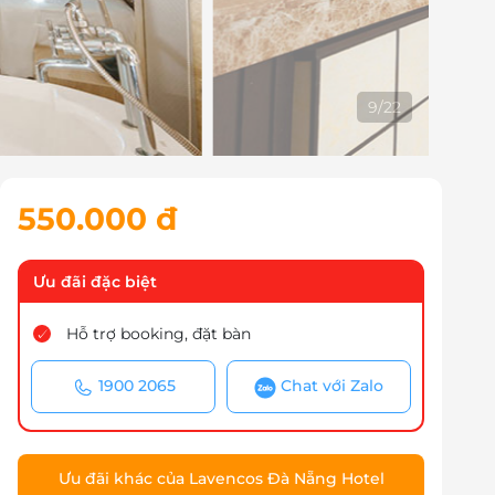
10
/
22
550.000 đ
Ưu đãi đặc biệt
Hỗ trợ booking, đặt bàn
1900 2065
Chat với Zalo
Ưu đãi khác của Lavencos Đà Nẵng Hotel