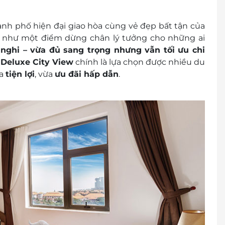
900 2065
ành phố hiện đại giao hòa cùng vẻ đẹp bất tận của
ng phòng trống trước khi mua voucher
n như một điểm dừng chân lý tưởng cho những ai
n nghi – vừa đủ sang trọng nhưng vẫn tối ưu chi
,
Deluxe City View
chính là lựa chọn được nhiều du
đ/đêm
ừa
tiện lợi
, vừa
ưu đãi hấp dẫn
.
ớn, phụ thu 150.000vnđ/đêm đã bao gồm các dịch vụ
hời gian cao điểm từ 29/4 đến 5/9
/02 - 13/02 (5 đêm)
12/7