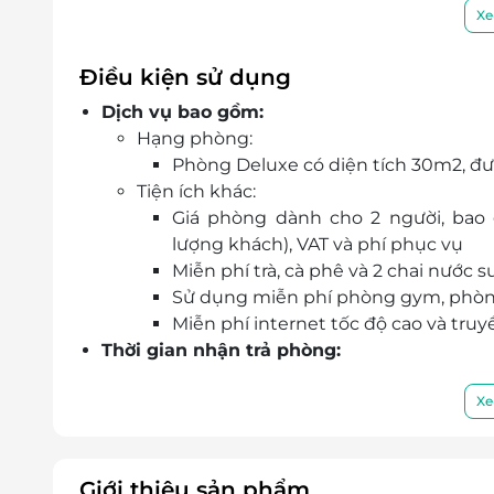
Hồ bơi ngoài trời trên cao kết hợp không gi
Xe
check-in.
Đầy đủ tiện ích spa, gym, xông hơi khô và 
Điều kiện sử dụng
kỳ nghỉ.
Dịch vụ bao gồm:
Đặt phòng qua LifeLink nhanh chóng, thanh t
Hạng phòng:
hàng an tâm 24/7.
Phòng Deluxe có diện tích 30m2, đượ
Tiện ích khác:
Giá phòng dành cho 2 người, bao 
lượng khách), VAT và phí phục vụ
Miễn phí trà, cà phê và 2 chai nước 
Sử dụng miễn phí phòng gym, phòng
Miễn phí internet tốc độ cao và tru
Thời gian nhận trả phòng:
Giờ nhận phòng: Sau 14h00
Giờ trả phòng: Trước 12h00
Xe
Check in sớm - Check out muộn: Tùy t
theo quy định của khách sạn
Điều kiện đặt & nhận phòng:
Giới thiệu sản phẩm