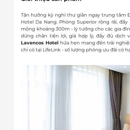
Hotline đặt phòng & tư vấn (9h - 20h): 1
Văn phòng HCM: 028.6680 8757
Tận hưởng kỳ nghỉ thư giãn ngay trung tâm Đ
Khách cần liên hệ để kiểm tra tình trạ
Hotel Da Nang. Phòng Superior rộng rãi, đầy 
Lưu ý:
mộng khoảng 300m - lý tưởng cho các gia đì
Trẻ dưới 6 tuổi được miễn phí
dừng chân tiện lợi, giá hợp lý, đầy đủ dịch vụ
Trẻ từ 6 đến 11 tuổi phụ thu 100.000vn
Lavencos Hotel
hứa hẹn mang đến trải nghiệm
Trẻ từ 12 tuổi trở lên tính như người l
chỉ có tại LifeLink - số lượng phòng ưu đãi có h
kèm theo
Phụ thu:
Phụ thu 150.000vnđ/phòng/đêm đối với t
Phụ thu áp dụng trong các dịp Lễ, Tết:
Tết Dương lịch: 31/12 (1 đêm)
Tết Nguyên Đán (theo lịch dương): 09
Lễ 30/04 & 01/05 (2 đêm)
Lễ Quốc khánh: 02/09 (1 đêm)
Lễ Pháo Hoa: 31/5, 7/6, 14/6, 21/6, 28/6, 
Thông tin liên hệ:
Hotline: 1900 2065
Văn phòng HCM: 028.6680 8757