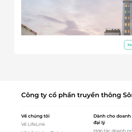
Xe
Công ty cổ phần truyền thông S
Không gian phòng Superior hiện đại
Phòng Superior tại Lavencos Hotel có diện t
Về chúng tôi
Dành cho doanh 
từng bước di chuyển. Nội thất được bố trí hợp 
đại lý
Về LifeLink
chịu. Với hai lựa chọn bố trí: giường đôi hoặc 
Hợp tác doanh n