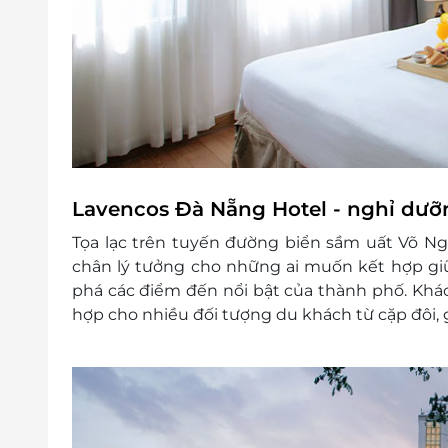
Điều kiện khác:
Áp dụng 01 e-Voucher/e-Coupon cho 02
Một khách hàng được mua nhiều e-Vou
e-Voucher/e-Coupon không có giá trị quy 
Không áp dụng đồng thời với chương tr
Lavencos Đà Nẵng Hotel - nghỉ dưỡn
Tọa lạc trên tuyến đường biển sầm uất Võ N
chân lý tưởng cho những ai muốn kết hợp gi
phá các điểm đến nổi bật của thành phố. Khá
hợp cho nhiều đối tượng du khách từ cặp đôi,