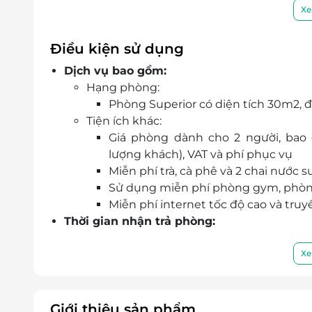
Đặt phòng dễ dàng, xác nhận ngay, hỗ trợ 24
Xe
Điều kiện sử dụng
Dịch vụ bao gồm:
Hạng phòng:
Phòng Superior có diện tích 30m2, đư
Tiện ích khác:
Giá phòng dành cho 2 người, bao 
lượng khách), VAT và phí phục vụ
Miễn phí trà, cà phê và 2 chai nước 
Sử dụng miễn phí phòng gym, phòng
Miễn phí internet tốc độ cao và tru
Thời gian nhận trả phòng:
Giờ nhận phòng: Sau 14h00
Giờ trả phòng: Trước 12h00
Xe
Check in sớm - Check out muộn: Tùy t
theo quy định của khách sạn
Điều kiện đặt & nhận phòng:
Giới thiệu sản phẩm