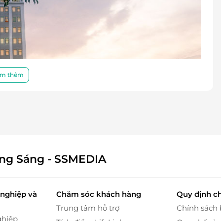
m thêm
ông Sáng - SSMEDIA
ích 30m2 - rộng vừa đủ để tạo sự thoải mái trong
nghiệp và
Chăm sóc khách hàng
Quy định c
lý, ánh sáng dịu, gam màu hiện đại tạo cảm giác dễ
Trung tâm hỗ trợ
Chính sách
2 giường đơn, loại phòng này rất linh hoạt, phù hợp
ghiệp