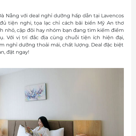
900 2065
à Nẵng với deal nghỉ dưỡng hấp dẫn tại Lavencos
ng phòng trống trước khi mua voucher
đủ tiện nghi, tọa lạc chỉ cách bãi biển Mỹ An thơ
nh nhỏ, cặp đôi hay nhóm bạn đang tìm kiếm điểm
. Với vị trí đắc địa cùng chuỗi tiện ích hiện đại,
đ/đêm
 nghỉ dưỡng thoải mái, chất lượng. Deal đặc biệt
ớn, phụ thu 150.000vnđ/đêm đã bao gồm các dịch vụ
ạn, đặt ngay!
hời gian cao điểm từ 29/4 đến 5/9
/02 - 13/02 (5 đêm)
12/7