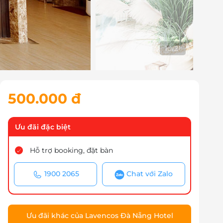
10
/
21
500.000 đ
Ưu đãi đặc biệt
Hỗ trợ booking, đặt bàn
1900 2065
Chat với Zalo
Ưu đãi khác của Lavencos Đà Nẵng Hotel