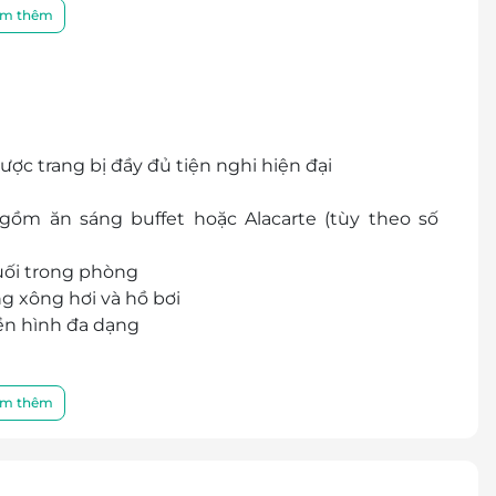
/7 từ đội ngũ chuyên nghiệp của LifeLink.
m thêm
ợc trang bị đầy đủ tiện nghi hiện đại
gồm ăn sáng buffet hoặc Alacarte (tùy theo số
suối trong phòng
 xông hơi và hồ bơi
yền hình đa dạng
m thêm
huộc vào tình trạng phòng và có thể sẽ phụ thu