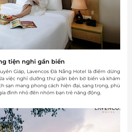
 khách
cher/e-Coupon
đổi thành tiền mặt, không trả lại tiền thừa
ình khuyến mại khác
g tiện nghi gần biển
guyên Giáp, Lavencos Đà Nẵng Hotel là điểm dừng
ữa việc nghỉ dưỡng thư giãn bên bờ biển và khám
ch sạn mang phong cách hiện đại, sang trọng, phù
 gia đình nhỏ đến nhóm bạn trẻ năng động.