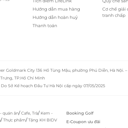
Tích điểm LifeLink
Quy chế sà
Hướng dẫn mua hàng
Cơ chế giải 
tranh chấp
Hướng dẫn hoàn huỷ
Thanh toán
wer Goldmark City 136 Hồ Tùng Mậu, phường Phú Diễn, Hà Nội. 
Trưng, TP.Hồ Chí Minh
 Do Sở Kế hoạch Đầu Tư Hà Nội cấp ngày 07/05/2025
/
/
- quán ăn
Cafe, Trà
Kem -
Booking Golf
/
/
h
Thực phẩm
Tặng KH BIDV
E-Coupon ưu đãi