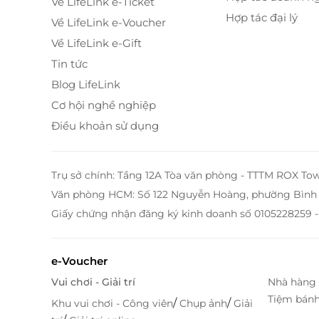
cho nhiều hình thức lưu trú khác nhau.
Về LifeLink e-Ticket
Hợp tác đại lý
Về LifeLink e-Voucher
Về LifeLink e-Gift
Tin tức
Blog LifeLink
Cơ hội nghề nghiệp
Điều khoản sử dụng
Trụ sở chính: Tầng 12A Tòa văn phòng - TTTM ROX To
Văn phòng HCM: Số 122 Nguyễn Hoàng, phường Bình 
Giấy chứng nhận đăng ký kinh doanh số 0105228259 -
e-Voucher
Vui chơi - Giải trí
Nhà hàng 
Tiệm bán
/
/
Khu vui chơi - Công viên
Chụp ảnh
Giải