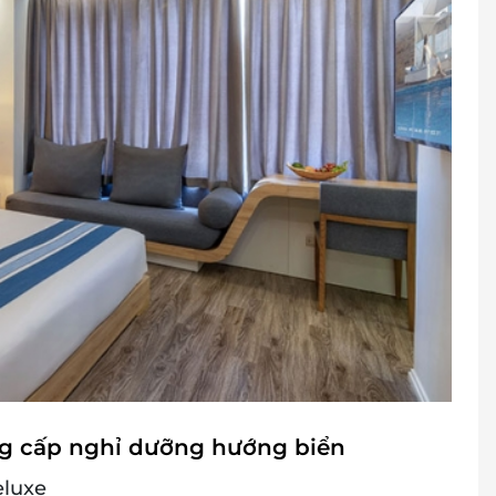
): 530,000 VNĐ/khách/đêm
i lớn và 450,000 VNĐ/trẻ em (từ 6-11 tuổi)
ưu trú (tùy tình trạng phòng). Giai đoạn cao điểm
ng: Trước 12h00
huộc vào tình trạng phòng và có thể sẽ phụ thu
00 2065 / 0702 804 262
h vụ LifeLink.vn
ến lưu trú 100% voucher. Không hủy, hoàn, thay
 khách
cher/e-Coupon
ng cấp nghỉ dưỡng hướng biển
đổi thành tiền mặt, không trả lại tiền thừa
ình khuyến mại khác.
eluxe