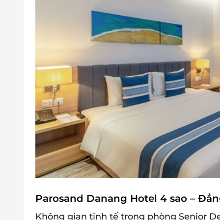
Phụ thu giường phụ (từ 12 tuổi trở lên
Bữa tối bắt buộc 31/12: 950,000 VNĐ/ngườ
Điều kiện đặt & nhận phòng:
Đặt ít nhất 7 - 10 ngày trước ngày đến l
cần đặt trước 3 tuần
Giờ nhận phòng: Sau 14h00 / Giờ trả phò
Check in sớm - Check out muộn: tùy t
theo quy định của khách sạn
Hotline đặt phòng & tư vấn (9h-20h): 19
Văn phòng HCM: 028 6680 8757
Điều kiện hoãn/huỷ phòng:
Hủy trước 30 ngày miễn phí; tính phí dịc
Hủy phòng từ 15 ngày đến ngày khách đ
đổi các ngày cao điểm và Lễ Tết
Điều kiện khác:
Áp dụng 01 e-Voucher/e-Coupon cho 02
Một khách hàng được mua nhiều e-Vou
Parosand Danang Hotel 4 sao – Đẳ
e-Voucher/e-Coupon không có giá trị quy 
Không áp dụng đồng thời với chương tr
Không gian tinh tế trong phòng Senior D