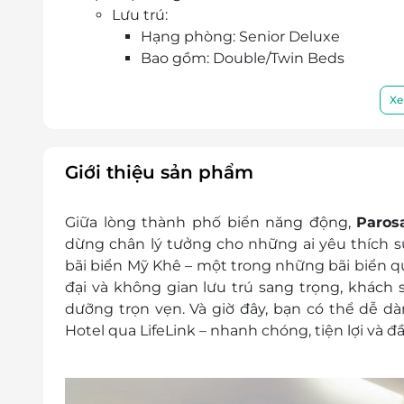
Lưu trú:
Hạng phòng: Senior Deluxe
Bao gồm: Double/Twin Beds
Hướng nhìn: 1 phần biển
Diện tích phòng: 22m2
Xe
Phòng ngủ được trang bị đầy đủ các t
Tiện ích khác:
Nước uống chào đón khi nhận phò
Giới thiệu sản phẩm
Ăn sáng cho số khách tiêu chuẩn/p
Miễn phí 02 chai nước uống mỗi ng
Giữa lòng thành phố biển năng động,
Paros
Miễn phí sử dụng phòng gym, Kid Clu
dừng chân lý tưởng cho những ai yêu thích sự 
Miễn phí truy cập internet trong ph
bãi biển Mỹ Khê – một trong những bãi biển qu
Giá trên đã bao gồm phí phục vụ và
đại và không gian lưu trú sang trọng, khác
Dịch vụ không bao gồm: Chi phí cá nhân và c
dưỡng trọn vẹn. Và giờ đây, bạn có thể dễ d
Chính sách trẻ em và phụ thu khác:
Hotel qua LifeLink – nhanh chóng, tiện lợi và đ
Phụ thu ăn sáng trẻ em từ 6-11 tuổi ng
Phụ thu người lớn (từ 12 tuổi trở lê
VNĐ/khách/đêm