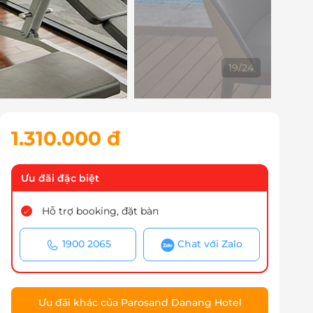
20
/
24
1.310.000 đ
Ưu đãi đặc biệt
Hỗ trợ booking, đặt bàn
1900 2065
Chat với Zalo
Ưu đãi khác của Parosand Danang Hotel