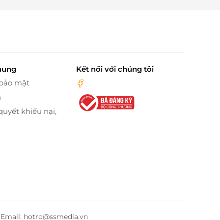
hung
Kết nối với chúng tôi
 bảo mật
n
quyết khiếu nại,
– Email: hotro@ssmedia.vn