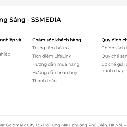
ông Sáng - SSMEDIA
nhìn một phần ra biển
, nơi du khách có thể phóng
ánh bình minh vàng rực mỗi sớm mai – một khung
nghiệp và
Chăm sóc khách hàng
Quy định c
Trung tâm hỗ trợ
Chính sách
ghiệp
Tích điểm LifeLink
Quy chế sà
Hướng dẫn mua hàng
Cơ chế giải 
tranh chấp
Hướng dẫn hoàn huỷ
Thanh toán
wer Goldmark City 136 Hồ Tùng Mậu, phường Phú Diễn, Hà Nội. 