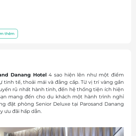
m thêm
rang thiết bị hiện đại
ng
hòng
ày trong phòng
and Danang Hotel
4 sao hiện lên như một điểm
b và bể bơi vô cực ngoài trời
tinh tế, thoải mái và đẳng cấp. Từ vị trí vàng gần
òng và các khu vực khác
yến rũ nhất hành tinh, đến hệ thống tiện ích hiện
 thuế GTGT
h sạn mang đến cho du khách một hành trình nghỉ
ác chi phí phát sinh khác
àng đặt phòng Senior Deluxe tại Parosand Danang
ầy ưu đãi hấp dẫn.
ủ chung giường với bố mẹ: 170,000 VNĐ/trẻ/đêm
n) sử dụng giường có sẵn trong phòng: 320,000