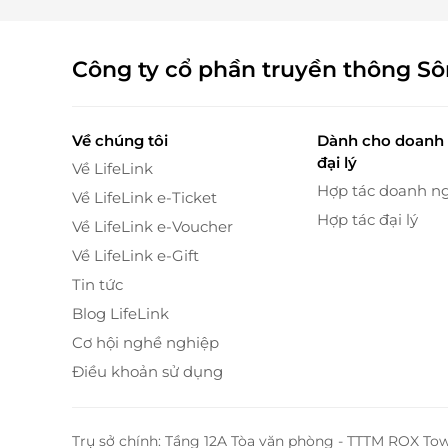
Công ty cổ phần truyền thông S
Điểm nhấn đặc biệt của phòng chính là
hướng 
tầm mắt ngắm đại dương xanh thẳm hay đón 
Về chúng tôi
Dành cho doanh 
cảnh đầy thi vị của thành phố biển Đà Nẵng.
đại lý
Về LifeLink
Hợp tác doanh n
Về LifeLink e-Ticket
Hợp tác đại lý
Về LifeLink e-Voucher
Về LifeLink e-Gift
Tin tức
Blog LifeLink
Cơ hội nghề nghiệp
Điều khoản sử dụng
Trụ sở chính: Tầng 12A Tòa văn phòng - TTTM ROX To