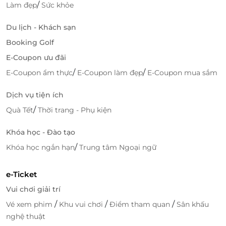
thiết bị hiện đại
.
/
Làm đẹp
Sức khỏe
Khu vui chơi trẻ em
,
phòng hội họp chuyên
nghiệp
cho doanh nhân.
Du lịch - Khách sạn
Dịch vụ lưu trú cao cấp, đội ngũ nhân viên thân
Booking Golf
thiện, chuyên nghiệp.
E-Coupon ưu đãi
/
/
E-Coupon ẩm thực
E-Coupon làm đẹp
E-Coupon mua sắm
Dịch vụ tiện ích
/
Quà Tết
Thời trang - Phụ kiện
Khóa học - Đào tạo
/
Khóa học ngắn hạn
Trung tâm Ngoại ngữ
e-Ticket
Vui chơi giải trí
/
/
/
Vé xem phim
Khu vui chơi
Điểm tham quan
Sân khấu
nghệ thuật