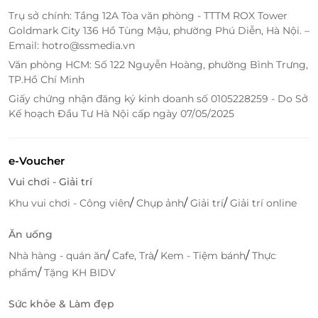
phố biển xinh đẹp.
Trụ sở chính: Tầng 12A Tòa văn phòng - TTTM ROX Tower
Kết hợp hài hòa giữa nghỉ dưỡng và ẩm thực
Goldmark City 136 Hồ Tùng Mậu, phường Phú Diễn, Hà Nội. –
chất lượng.
Email: hotro@ssmedia.vn
Văn phòng HCM: Số 122 Nguyễn Hoàng, phường Bình Trưng,
TP.Hồ Chí Minh
Giấy chứng nhận đăng ký kinh doanh số 0105228259 - Do Sở
Kế hoạch Đầu Tư Hà Nội cấp ngày 07/05/2025
e-Voucher
Vui chơi - Giải trí
/
/
/
Khu vui chơi - Công viên
Chụp ảnh
Giải trí
Giải trí online
Ăn uống
Tiện ích đỉnh cao – Đáp ứng mọi nhu cầu nghỉ
/
/
/
Nhà hàng - quán ăn
Cafe, Trà
Kem - Tiệm bánh
Thực
dưỡng
/
phẩm
Tặng KH BIDV
Nhà hàng, lounge, quán cafe phục vụ cả ngày.
Sức khỏe & Làm đẹp
Spa thư giãn
,
bể bơi rộng
,
phòng gym đầy đủ