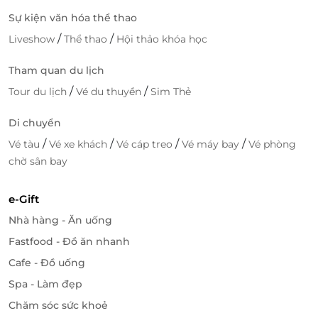
Sự kiện văn hóa thể thao
/
/
Liveshow
Thể thao
Hội thảo khóa học
Tham quan du lịch
/
/
Tour du lịch
Vé du thuyền
Sim Thẻ
Di chuyển
/
/
/
/
Vé tàu
Vé xe khách
Vé cáp treo
Vé máy bay
Vé phòng
chờ sân bay
e-Gift
Nhà hàng - Ăn uống
Fastfood - Đồ ăn nhanh
Cafe - Đồ uống
Spa - Làm đẹp
LifeLink – Đặt phòng tiện lợi với
voucher
Chăm sóc sức khoẻ
giảm giá
hấp dẫn