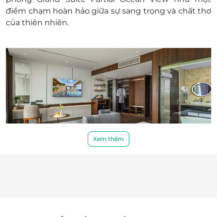
chi phí phát sinh khác
điểm chạm hoàn hảo giữa
sự sang trọng và chất thơ
Chính sách trẻ em và giường phụ:
của thiên nhiên
.
Người lớn/ Trẻ em (từ 12 tuổi trở lên) có
giường phụ, bao gồm ăn sáng: 550,000 VNĐ
Trẻ em từ 6 - 11 tuổi ngủ chung giường với
bố mẹ, bao gồm ăn sáng: 300,000 VNĐ
Trẻ em dưới 6 tuổi ngủ chung giường với bố
mẹ: Miễn phí
Điều kiện đặt & nhận phòng:
Đặt ít nhất 7 - 10 ngày trước ngày đến lưu trú
(tùy tình trạng phòng). Giai đoạn cao điểm
cần đặt trước 3 tuần
Xem thêm
Giờ nhận phòng: Sau 14h00 / Giờ trả phòng:
Trước 12h00
Với diện tích rộng rãi lên tới
47m²
, căn phòng mang
Check in sớm - Check out muộn: tùy thuộc
đến không gian riêng tư và đẳng cấp, được trang bị
vào tình trạng phòng và có thể sẽ phụ thu
giường đôi cỡ lớn
, nội thất cao cấp, cùng thiết kế mở
theo quy định của khách sạn
hướng về phía đại dương. Dù không phải là full view
Hotline đặt phòng & tư vấn (9h-20h): 1900
biển, nhưng
từ ban công hoặc cửa sổ, bạn vẫn có thể