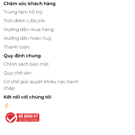
Chăm sóc khách hàng
Trung tâm hỗ trợ
Tích điểm LifeLink
Hướng dẫn mua hàng
Hướng dẫn hoàn huỷ
Thanh toán
Quy định chung
Chính sách bảo mật
Quy chế sàn
Cơ chế giải quyết khiếu nại, tranh
Thưởng thức bữa ăn đặc biệt tại Cyclo Bistro –
chấp
tầng 3
Kết nối với chúng tôi
Set menu ăn trưa hoặc tối dành cho 2 khách
,
không gian ấm cúng và sang trọng.
Đầu bếp chuyên nghiệp, thực đơn tinh tế,
chuẩn chất lượng.
Trải nghiệm ẩm thực đa dạng giữa lòng thành