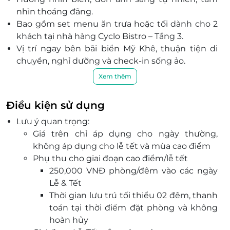
nhìn thoáng đãng.
Bao gồm set menu ăn trưa hoặc tối dành cho 2
khách tại nhà hàng Cyclo Bistro – Tầng 3.
Vị trí ngay bên bãi biển Mỹ Khê, thuận tiện di
chuyển, nghỉ dưỡng và check-in sống ảo.
Hệ thống tiện ích nổi bật: spa, hồ bơi, gym, quán
Xem thêm
cafe, nhà hàng, lounge...
Thiết kế khách sạn hài hòa giữa hiện đại và thiên
Điều kiện sử dụng
nhiên, tạo cảm giác thư thái tối đa.
Lưu ý quan trọng:
Giá trên chỉ áp dụng cho ngày thường,
không áp dụng cho lễ tết và mùa cao điểm
Phụ thu cho giai đoạn cao điểm/lễ tết
250,000 VNĐ phòng/đêm vào các ngày
Lễ & Tết
Thời gian lưu trú tối thiểu 02 đêm, thanh
toán tại thời điểm đặt phòng và không
hoàn hủy