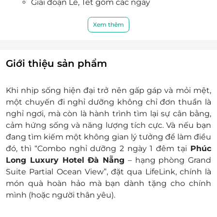
Giai đoạn Lễ, Tết gồm các ngày
Giáng sinh & Tết Dương Lịch/Xmas &
New Year’s Eve: 24, 25, 31/12/2025
Xem thêm
Giá phòng có thể thay đổi tại thời điểm
check phòng, để đảm bảo quyền lợi vui lòng
liên hệ với chúng tôi để kiểm tra về tình
Giới thiệu sản phẩm
trạng phòng, nâng cấp hạng phòng, các
khoản phụ thu (nếu có) trước khi đặt phòng
Khi nhịp sống hiện đại trở nên gấp gáp và mỏi mệt,
và thanh toán
một chuyến đi nghỉ dưỡng không chỉ đơn thuần là
Mọi trường hợp khách hàng đã thanh toán
nghỉ ngơi, mà còn là hành trình tìm lại sự cân bằng,
nhưng chưa liên hệ với LifeLink, chúng tôi
cảm hứng sống và năng lượng tích cực. Và nếu bạn
hoàn toàn không chịu trách nhiệm
đang tìm kiếm một không gian lý tưởng để làm điều
Dịch vụ bao gồm:
đó, thì “Combo nghỉ dưỡng 2 ngày 1 đêm tại
Phúc
Lưu trú (hạng phòng):
Long Luxury Hotel Đà Nẵng
– hạng phòng Grand
Hạng phòng: Grand Suite Partial Ocean
Suite Partial Ocean View”, đặt qua LifeLink, chính là
Bao gồm: Double Bed
món quà hoàn hảo mà bạn dành tặng cho chính
Hướng nhìn: Hướng biển
mình (hoặc người thân yêu).
Diện tích phòng: 47m2
Tiện nghi: Phòng ngủ được trang bị đầy