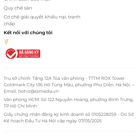
quầy hướng dẫn du lịch, dọn phòng, bãi đỗ xe đạp
Quy chế sàn
đều sẵn sàng phục vụ.
Cơ chế giải quyết khiếu nại, tranh
chấp
Bắt đầu ngày mới với thực đơn điểm tâm kiểu Á
Kết nối với chúng tôi
gồm các món nóng, bánh ngọt tươi, trái cây, nước ép
- giúp bạn nạp năng lượng trước khi trải nghiệm Đà
Nẵng sôi động. Bắt gặp vị mặn mòi của biển, không
khí trong lành và sự hiếu khách của đội ngũ nhân
viên, Toàn Thắng Hotel sẽ là điểm nhấn đáng nhớ
cho chuyến đi của bạn.
Trụ sở chính: Tầng 12A Tòa văn phòng - TTTM ROX Tower
Goldmark City 136 Hồ Tùng Mậu, phường Phú Diễn, Hà Nội. –
Email: hotro@ssmedia.vn
Văn phòng HCM: Số 122 Nguyễn Hoàng, phường Bình Trưng,
TP.Hồ Chí Minh
Giấy chứng nhận đăng ký kinh doanh số 0105228259 - Do Sở
Kế hoạch Đầu Tư Hà Nội cấp ngày 07/05/2025