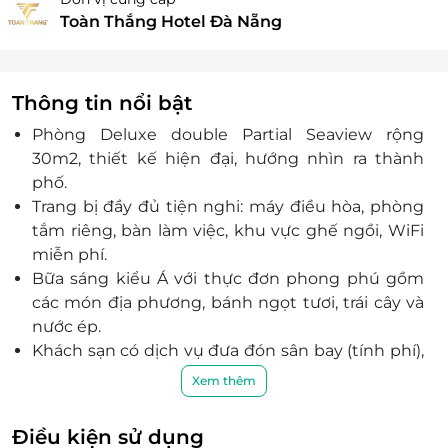
Toàn Thắng Hotel Đà Nẵng
Thông tin nổi bật
Phòng Deluxe double Partial Seaview rộng
30m2, thiết kế hiện đại, hướng nhìn ra thành
phố.
Trang bị đầy đủ tiện nghi: máy điều hòa, phòng
tắm riêng, bàn làm việc, khu vực ghế ngồi, WiFi
miễn phí.
Bữa sáng kiểu Á với thực đơn phong phú gồm
các món địa phương, bánh ngọt tươi, trái cây và
nước ép.
Khách sạn có dịch vụ đưa đón sân bay (tính phí),
thang máy, lễ tân 24/7, bảo vệ và dọn phòng
Xem thêm
hằng ngày.
Vị trí vàng: cách biển Mỹ Khê chỉ 3 phút đi bộ,
Điều kiện sử dụng
thuận tiện di chuyển tới các điểm nổi tiếng ở Đà