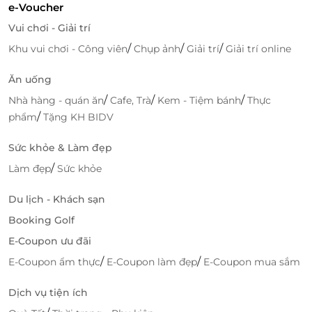
e-Voucher
Vui chơi - Giải trí
/
/
/
Khu vui chơi - Công viên
Chụp ảnh
Giải trí
Giải trí online
Ăn uống
/
/
/
Nhà hàng - quán ăn
Cafe, Trà
Kem - Tiệm bánh
Thực
/
phẩm
Tặng KH BIDV
Sức khỏe & Làm đẹp
/
Làm đẹp
Sức khỏe
Du lịch - Khách sạn
Ưu đãi nghỉ dưỡng hấp dẫn cùng
Booking Golf
LifeLink
E-Coupon ưu đãi
/
/
Đặt phòng qua LifeLink không chỉ giúp bạn tiết
E-Coupon ẩm thực
E-Coupon làm đẹp
E-Coupon mua sắm
kiệm chi phí, mà còn tận hưởng trải nghiệm book
Dịch vụ tiện ích
phòng du lịch chuyên nghiệp, nhanh chóng ở mọi