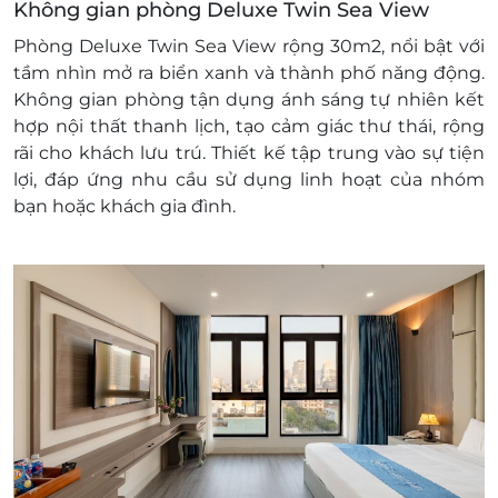
Không gian phòng Deluxe Twin Sea View
Văn phòng HCM: 028.6680 8757
Điều kiện khác:
Phòng Deluxe Twin Sea View rộng 30m2, nổi bật với
Áp dụng 01 E-Voucher/E-Coupon cho 02
tầm nhìn mở ra biển xanh và thành phố năng động.
khách
Không gian phòng tận dụng ánh sáng tự nhiên kết
Một khách hàng được mua nhiều E-
hợp nội thất thanh lịch, tạo cảm giác thư thái, rộng
Voucher/E-Coupon
rãi cho khách lưu trú. Thiết kế tập trung vào sự tiện
E-Voucher/E-Coupon không có giá trị quy
lợi, đáp ứng nhu cầu sử dụng linh hoạt của nhóm
đổi thành tiền mặt, không trả lại tiền thừa.
bạn hoặc khách gia đình.
Không áp dụng đồng thời với chương trình
khuyến mại khác