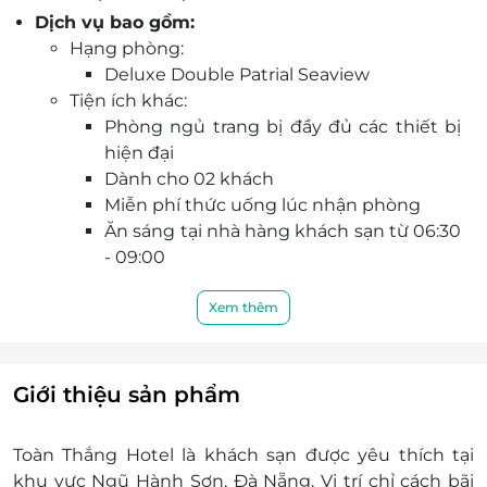
Dịch vụ bao gồm:
Nẵng.
Hạng phòng:
Không gian ấm cúng, phù hợp cho gia đình,
Deluxe Double Patrial Seaview
nhóm bạn hoặc cặp đôi tìm kiếm trải nghiệm
Tiện ích khác:
nghỉ dưỡng tiện lợi.
Phòng ngủ trang bị đầy đủ các thiết bị
Đặt phòng qua LifeLink để nhận mức giá ưu đãi,
hiện đại
xác nhận đặt phòng nhanh chóng và an toàn.
Dành cho 02 khách
Hỗ trợ khách hàng tận tâm, giúp bạn lên kế
Miễn phí thức uống lúc nhận phòng
hoạch nghỉ dưỡng trọn vẹn mà không lo phát
Ăn sáng tại nhà hàng khách sạn từ 06:30
sinh ngoài ý muốn.
- 09:00
Miễn phí nước suối, trà, cà phê mỗi ngày
Miễn phí sử dụng Wi-Fi
Xem thêm
Thời gian nhận trả phòng:
Nhận phòng: Sau 14:00
Trả phòng: Trước 12:00
Giới thiệu sản phẩm
Nhận phòng sớm hoặc trả phòng muộn: Tùy
thuộc vào tình trạng phòng và có thể sẽ phụ
Toàn Thắng Hotel
là khách sạn được yêu thích tại
thu theo quy định của khách sạn.
khu vực Ngũ Hành Sơn, Đà Nẵng. Vị trí chỉ cách bãi