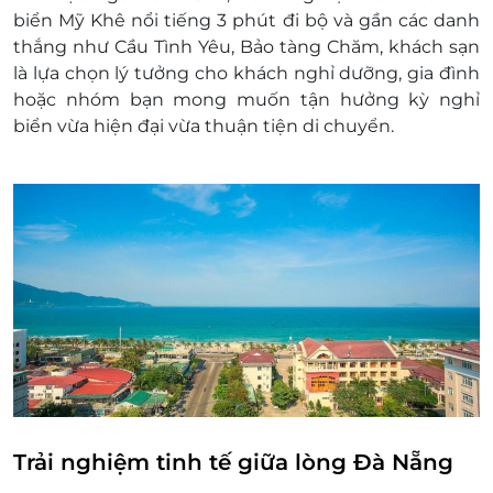
Điều kiện đặt & nhận phòng:
biển Mỹ Khê nổi tiếng 3 phút đi bộ và gần các danh
Hotline đặt tour & tư vấn (9h-20h): 1900 2065
thắng như Cầu Tình Yêu, Bảo tàng Chăm, khách sạn
Văn phòng HCM: 028.6680 8757
là lựa chọn lý tưởng cho khách nghỉ dưỡng, gia đình
Liên hệ kiểm tra tình trạng phòng trống
hoặc nhóm bạn mong muốn tận hưởng kỳ nghỉ
trước khi mua voucher
biển vừa hiện đại vừa thuận tiện di chuyển.
Phụ thu:
Phụ thu cao điểm (1/4-5/9): 100.000
vnđ/phòng/đêm
Phụ thu các ngày Lễ Tết cao điểm: 200.000
vnđ/phòng/đêm
Trẻ em từ 6 đến dưới 12 tuổi: 100.000
vnđ/trẻ/đêm
Phụ thu người lớn và ăn sáng: 150.000
vnđ/người lớn/đêm
Giường phụ và ăn sáng: 250.000 vnđ/người
lớn/đêm (Không kê được giường phụ vào
hạng phòng Superior/fam)
Thông tin liên hệ:
Trải nghiệm tinh tế giữa lòng Đà Nẵng
Hotline đặt tour & tư vấn: 1900 2065 (9h-20h)