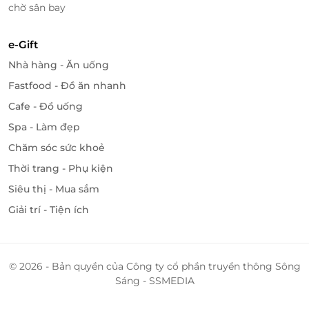
chờ sân bay
nghiệm nghỉ dưỡng đẳng cấp, tiết kiệm chi phí
trong dịp cuối tuần, Lễ hoặc các kỳ nghỉ đặc biệt của
gia đình và bạn bè khi đến Đà Nẵng.
e-Gift
Nhà hàng - Ăn uống
Fastfood - Đồ ăn nhanh
LifeLink
Cafe - Đồ uống
Spa - Làm đẹp
Chăm sóc sức khoẻ
Thời trang - Phụ kiện
Siêu thị - Mua sắm
Giải trí - Tiện ích
© 2026 - Bản quyền của Công ty cổ phần truyền thông Sông
Sáng - SSMEDIA