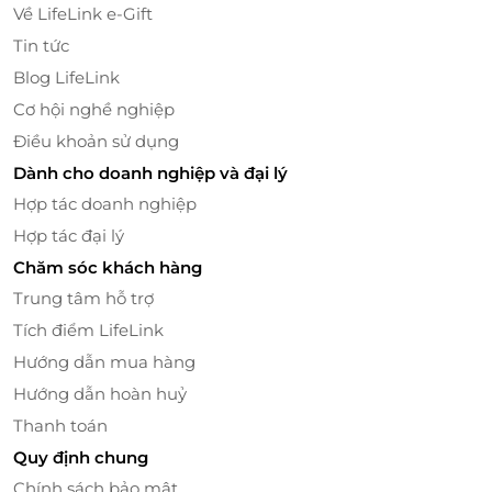
Về LifeLink e-Gift
Tin tức
Blog LifeLink
Cơ hội nghề nghiệp
Điều khoản sử dụng
Dành cho doanh nghiệp và đại lý
Hợp tác doanh nghiệp
Hợp tác đại lý
Chăm sóc khách hàng
Trung tâm hỗ trợ
Tích điểm LifeLink
Tiện ích và dịch vụ toàn diện
Hướng dẫn mua hàng
Khách sạn cung cấp dịch vụ đưa đón sân bay (có
Hướng dẫn hoàn huỷ
tính phí), thang máy hiện đại phục vụ tối ưu việc di
Thanh toán
chuyển trong tòa nhà, hỗ trợ lễ tân và bảo vệ cả
Quy định chung
ngày. Dù bạn lên lịch cho chuyến du lịch biển hay
Chính sách bảo mật
dạo quanh trung tâm thành phố, các tiện ích như