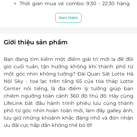
Thời gian mua vé combo: 9:30 - 22:30 hàng
nghiệm thành phố trên mây cực ”đỉnh”.
ngày.
Đổi vé tại quầy B1 đài quan sát LOTTE Hanoi
Xem thêm
Sky trước 22:30 mỗi ngày.
Lưu ý:
Vé không bao gồm thuê trang phục, chụp
Giới thiệu sản phẩm
ảnh Life4cuts, Trò chơi VR Gliding
Khi đổi vé online sang vé cứng, vé cứng phải
Bạn đang tìm kiếm một điểm giải trí mới lạ để đổi
được sử dụng cùng ngày.
gió cuối tuần, tận hưởng không khí thành phố từ
Đổi vé cứng tại quầy vé trước 22:30 mỗi ngày.
một góc nhìn không tưởng? Đài Quan Sát Lotte Hà
Giá vé thay đổi theo ngày thường, cuối tuần
Nội Sky - tọa lạc trên tầng 65 của tòa tháp Lotte
và ngày lễ.
Center nổi tiếng, là địa điểm lý tưởng giúp bạn
Phụ thu:
Không phụ thu.
chiêm ngưỡng toàn cảnh 360 độ thủ đô. Hãy cùng
Thông tin liên hệ:
LifeLink bắt đầu hành trình phiêu lưu cùng thành
Hotline: 024 33336565
phố từ góc nhìn hoàn toàn mới, làm đầy galley ảnh,
Điều kiện khác:
lưu giữ những khoảnh khắc đáng nhớ và đón nhận
E-Voucher/E-Coupon không có giá trị quy
ưu đãi cực hấp dẫn không thể bỏ lỡ!
đổi thành tiền mặt, không trả lại tiền thừa.
Không áp dụng đồng thời với chương trình