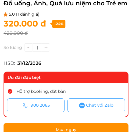
Đồ uống, Ảnh, Quà lưu niệm cho Trẻ em
5.0
(1 đánh giá)
320.000 đ
-24%
420.000 đ
-
+
1
Số lượng
HSD:
31/12/2026
Ưu đãi đặc biệt
Hỗ trợ booking, đặt bàn
1900 2065
Chat với Zalo
Mua ngay