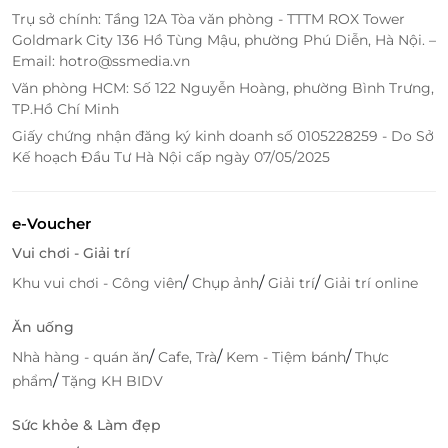
Lợi ích khi đặt vé qua LifeLink
Trụ sở chính: Tầng 12A Tòa văn phòng - TTTM ROX Tower
Tiết kiệm chi phí vé vào cổng nhờ ưu đãi độc
Goldmark City 136 Hồ Tùng Mậu, phường Phú Diễn, Hà Nội. –
quyền từ đối tác nổi tiếng.
Email: hotro@ssmedia.vn
Xác nhận vé nhanh chóng, đặt bất cứ lúc nào mà
Văn phòng HCM: Số 122 Nguyễn Hoàng, phường Bình Trưng,
không cần xếp hàng đợi lâu.
TP.Hồ Chí Minh
Nhận e-voucher tiện lợi trên điện thoại, dễ dàng
Giấy chứng nhận đăng ký kinh doanh số 0105228259 - Do Sở
xuất trình khi đến tham quan.
Kế hoạch Đầu Tư Hà Nội cấp ngày 07/05/2025
Hỗ trợ khách hàng nhiệt tình, xử lý mọi thắc mắc
nhanh và minh bạch.
e-Voucher
Cam kết chính sách rõ ràng, đồng hành cùng
nhiều địa điểm giải trí hàng đầu Việt Nam.
Vui chơi - Giải trí
/
/
/
Khu vui chơi - Công viên
Chụp ảnh
Giải trí
Giải trí online
Sẵn sàng chạm vào “bầu trời Hà Nội”?
Đừng chần chừ để cơ hội ngắm nhìn Hà Nội từ đài
Ăn uống
quan sát cao nhất bỏ lỡ qua tay! Đặt vé Đài Quan Sát
/
/
/
Nhà hàng - quán ăn
Cafe, Trà
Kem - Tiệm bánh
Thực
Lotte Hà Nội Sky trên
LifeLink
ngay hôm nay, nhận
/
phẩm
Tặng KH BIDV
ưu đãi cực “hời” và những trải nghiệm check-in khó
quên. Hãy cùng người thân, bạn bè lưu lại khoảnh
Sức khỏe & Làm đẹp
khắc tuyệt đẹp từ không gian “nóc nhà thành phố”!