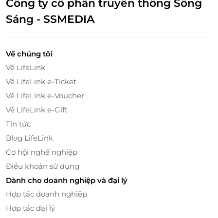
Công ty cổ phần truyền thông Sông
Sáng - SSMEDIA
Trải nghiệm lý tưởng cho mọi thành viên
Đài Quan Sát Lotte Hà Nội Sky mang đến hành trình
khác biệt cho mọi đối tượng: gia đình có trẻ nhỏ sẽ
Về chúng tôi
hào hứng chỉ cho bé nhận biết từng địa danh nổi
Về LifeLink
bật của Hà Nội; nhóm bạn sẽ ghi dấu kỷ niệm vui
Về LifeLink e-Ticket
nhộn qua loạt ảnh flashmob giữa nền trời rực rỡ; còn
Về LifeLink e-Voucher
các cặp đôi thì lưu giữ khoảnh khắc lãng mạn không
Về LifeLink e-Gift
đâu độc đáo hơn. Với không gian linh hoạt, ai cũng
dễ dàng tìm được góc check-in, thưởng ngoạn và
Tin tức
khám phá.
Blog LifeLink
Cơ hội nghề nghiệp
Điều khoản sử dụng
Dành cho doanh nghiệp và đại lý
Hợp tác doanh nghiệp
Hợp tác đại lý