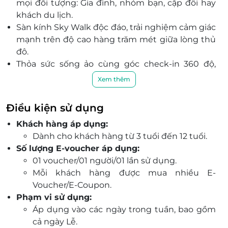
mọi đối tượng: Gia đình, nhóm bạn, cặp đôi hay
khách du lịch.
Sàn kính Sky Walk độc đáo, trải nghiệm cảm giác
mạnh trên độ cao hàng trăm mét giữa lòng thủ
đô.
Thỏa sức sống ảo cùng góc check-in 360 độ,
background thành phố lộng lẫy - điểm đến
Xem thêm
”must-visit” với giới trẻ.
Trang bị kính viễn vọng chất lượng cao, giúp
Điều kiện sử dụng
ngắm nhìn Hà Nội chuyển động từ những góc
Khách hàng áp dụng:
nhìn cực thú vị.
Dành cho khách hàng từ 3 tuổi đến 12 tuổi.
Dịch vụ đa dạng: quầy đồ uống, chụp ảnh lưu
Số lượng E-voucher áp dụng:
niệm, không gian nghỉ chân thoải mái cho
01 voucher/01 người/01 lần sử dụng.
chuyến vui chơi trọn vẹn.
Mỗi khách hàng được mua nhiều E-
Tiết kiệm tối đa khi đặt vé trước qua LifeLink -
Voucher/E-Coupon.
nhận ưu đãi hấp dẫn, xác nhận nhanh, tiện lợi
Phạm vi sử dụng:
mọi lúc mọi nơi.
Áp dụng vào các ngày trong tuần, bao gồm
Đặt vé Đài Quan Sát Lotte Hà Nội Sky trên
cả ngày Lễ.
LifeLink ngay hôm nay để không bỏ lỡ trải