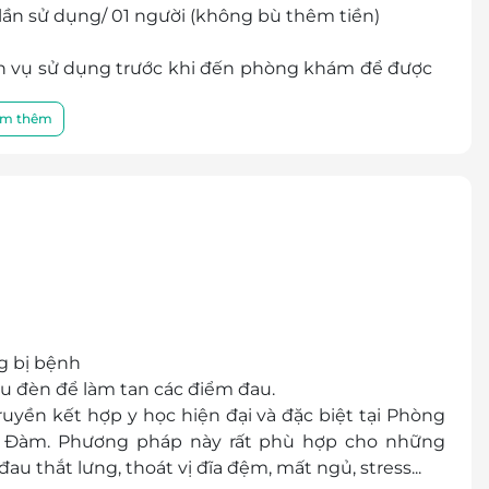
 lần sử dụng/ 01 người (không bù thêm tiền)
ịch vụ sử dụng trước khi đến phòng khám để được
iên hệ trước phòng khám có quyền từ chối phục
m thêm
ng , quận Thanh Xuân, Hà Nội
thành tiền mặt, không trả lại tiền thừa.
 khuyến mại khác
hóa đơn vui lòng liên hệ NCC.
hân viên (Tips)
ng bị bệnh
ếu đèn để làm tan các điểm đau.
uyền kết hợp y học hiện đại và đặc biệt tại Phòng
 Đàm. Phương pháp này rất phù hợp cho những
au thắt lưng, thoát vị đĩa đệm, mất ngủ, stress...