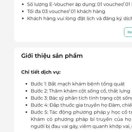
Số lượng E-Voucher áp dụng: 01 voucher/ 01
Tối đa 03 voucher/ 01 khách hàng
Khách hàng vui lòng đặt lịch và đăng ký d
phục vụ tốt nhất. Nếu khách hàng không l
vụ khi full lịch.
Xe
Số 9 Cầu Tiên – Hoàng Mai - Hà Nội
151 Hoàng Văn Thái , phường Khương Tru
Điện thoại: 0393 666 115 - 0789 666 115
Giới thiệu sản phẩm
E-Voucher/E-Coupon không có giá trị quy đổi 
Không áp dụng đồng thời với chương trình
Chi tiết dịch vụ:
Giá chưa bao gồm VAT, khách hàng muốn lấy 
Giá dịch vụ chưa bao gồm tiền thưởng cho n
Bước 1: Bắt mạch khám bệnh tổng quát
Bước 2: Thăm khám cột sống cổ, thắt lưng
Bước 3: Bác sỹ phân tích tình trạng cột số
Bước 4: Đắp thuốc gia truyền họ Đàm, chi
Bước 5: Tác động phương pháp y học cổ tr
Khám có phương pháp bí truyền của họ
người bị đau vai gáy, viêm quanh khớp vai, đ