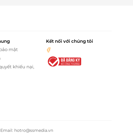
hung
Kết nối với chúng tôi
 bảo mật
n
quyết khiếu nại,
– Email: hotro@ssmedia.vn