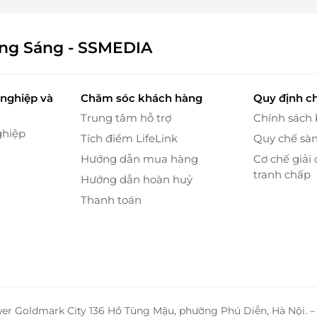
ông Sáng - SSMEDIA
nghiệp và
Chăm sóc khách hàng
Quy định c
Trung tâm hỗ trợ
Chính sách
ghiệp
Tích điểm LifeLink
Quy chế sà
Hướng dẫn mua hàng
Cơ chế giải 
tranh chấp
Hướng dẫn hoàn huỷ
Thanh toán
i bệnh sẽ được bác sỹ thăm khám tổng quát các
 sức khỏe. Tiếp đến, bác sỹ sẽ tiến hành đắp thuốc
wer Goldmark City 136 Hồ Tùng Mậu, phường Phú Diễn, Hà Nội. 