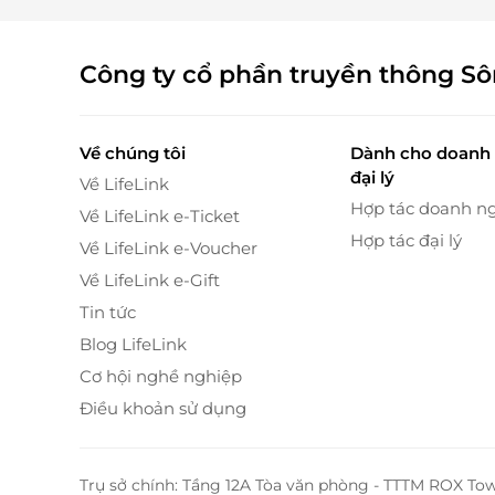
Công ty cổ phần truyền thông S
Về chúng tôi
Dành cho doanh 
đại lý
Về LifeLink
Hợp tác doanh n
Về LifeLink e-Ticket
Hợp tác đại lý
Về LifeLink e-Voucher
Về LifeLink e-Gift
Tin tức
Blog LifeLink
Cơ hội nghề nghiệp
Điều khoản sử dụng
Tại Phòng khám Doctor Home Việt Nam, ngườ
vùng đau nhức của cơ thể, phân tích tình trạng
Trụ sở chính: Tầng 12A Tòa văn phòng - TTTM ROX To