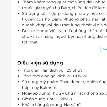
Thăm khám tổng quát các vùng đau nhức củ
thuốc gia truyền họ Đàm, chiếu đèn để làm 
Sử dụng kết hợp phương pháp y học cổ tr
truyền của họ Đàm. Phương pháp này rất 
quanh khớp vai, đau thắt lưng, thoát vị đĩa đ
Doctor Home Việt Nam là phòng khám đi đầu
cho khách hàng, người bệnh,... những dịch v
tốt nhất.
Đội ngũ nhân viên trong ngành y tế là nhữn
Xe
tình và được khám chữa bệnh theo tiêu chu
Điều kiện sử dụng
Thời gian 1 lần dịch vụ: 120 phút
Tổng thời gian gói dịch vụ: 01 buổi
Sử dụng mỹ phẩm: Thảo dược tự nhiên được c
hợp máy Belment
Ngày áp dụng: Thứ 2 – Chủ nhật (Không áp d
Giờ áp dụng: 8h00 - 21h00
Khách hàng áp dụng: Nam/ nữ