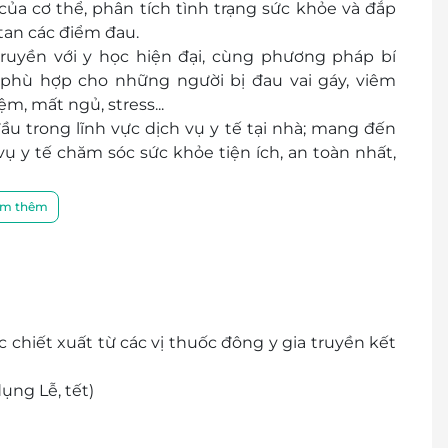
a cơ thể, phân tích tình trạng sức khỏe và đắp
tan các điểm đau.
uyền với y học hiện đại, cùng phương pháp bí
phù hợp cho những người bị đau vai gáy, viêm
ệm, mất ngủ, stress...
 trong lĩnh vực dịch vụ y tế tại nhà; mang đến
ụ y tế chăm sóc sức khỏe tiện ích, an toàn nhất,
g người được trang bị đủ kiến thức
chăm sóc tận
m thêm
ẩn quốc tế.
hiết xuất từ các vị thuốc đông y gia truyền kết
ụng Lễ, tết)