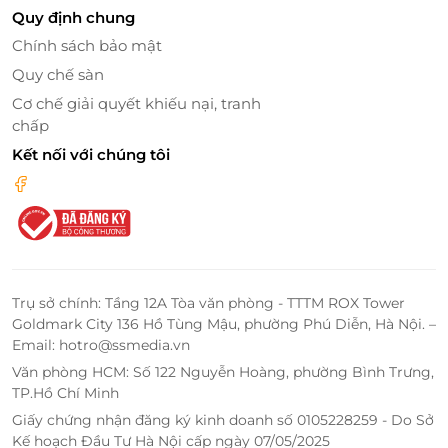
Quy định chung
Chính sách bảo mật
Quy chế sàn
Cơ chế giải quyết khiếu nại, tranh
chấp
Kết nối với chúng tôi
Tàu xuất phát từ bến, đưa du khách xuôi dòng theo
con sông Sài Gòn, đi qua những địa danh nổi tiếng
của Sài Thành. Du khách sẽ được ngắm thành phố
tấp nập, náo nhiệt cùng khung cảnh tráng lệ của Sài
Gòn khi về đêm sẽ khiến cho bạn cảm thấy vô cùng
Trụ sở chính: Tầng 12A Tòa văn phòng - TTTM ROX Tower
Goldmark City 136 Hồ Tùng Mậu, phường Phú Diễn, Hà Nội. –
thích thú khi trải nghiệm.
Email: hotro@ssmedia.vn
Văn phòng HCM: Số 122 Nguyễn Hoàng, phường Bình Trưng,
TP.Hồ Chí Minh
Giấy chứng nhận đăng ký kinh doanh số 0105228259 - Do Sở
Kế hoạch Đầu Tư Hà Nội cấp ngày 07/05/2025