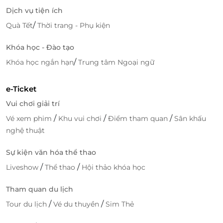
Dịch vụ tiện ích
/
Quà Tết
Thời trang - Phụ kiện
Khóa học - Đào tạo
Với đội ngũ nhân viên chuyên nghiệp, chu đáo, nhiệt
/
Khóa học ngắn hạn
Trung tâm Ngoại ngữ
tình cùng chất lượng dịch vụ đẳng cấp, Indochine
Queen hứa hẹn sẽ mang đến sự hài lòng nhất tới
e-Ticket
mọi khách hàng.
Vui chơi giải trí
Truy cập
LifeLink
để sở hữu vô vàn deal du lịch hấp
/
/
/
Vé xem phim
Khu vui chơi
Điểm tham quan
Sân khấu
dẫn bạn nhé!
nghệ thuật
Sự kiện văn hóa thể thao
LifeLink
/
/
Liveshow
Thể thao
Hội thảo khóa học
Tham quan du lịch
/
/
Tour du lịch
Vé du thuyền
Sim Thẻ