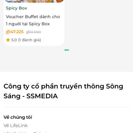
Spicy Box
Voucher Buffet dành cho
1 nguời tại Spicy Box
đ
147.225
đ
151.000
5.0
(1 đánh giá)
Công ty cổ phần truyền thông Sông
Sáng - SSMEDIA
Về chúng tôi
Về LifeLink