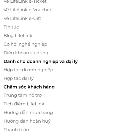
Về LifeLink e-Ticket
Về LifeLink e-Voucher
Về LifeLink e-Gift
Tin tức
Blog LifeLink
Thực đơn buffet phong phú, đa dạng được chế biến từ bàn tay
Cơ hội nghề nghiệp
của các đầu bếp tài hoa.
Điều khoản sử dụng
Tàu
Indochina Queen
sang trọng, hiện
Dành cho doanh nghiệp và đại lý
đại
Hợp tác doanh nghiệp
Hợp tác đại lý
Tàu Indochina Queen là sự kết hợp giữa phong cách
hiện đại và tân cổ điển sang trọng với nội thất bằng
Chăm sóc khách hàng
gỗ. Tàu có 3 sảnh tiệc, phục vụ được cùng lúc 600 du
Trung tâm hỗ trợ
khách với không gian rộng rãi, thoáng mát cùng với
Tích điểm LifeLink
giai điệu nhạc truyền thống.
Hướng dẫn mua hàng
Hướng dẫn hoàn huỷ
Thanh toán