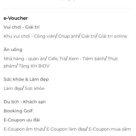
e-Voucher
Vui chơi - Giải trí
/
/
/
Khu vui chơi - Công viên
Chụp ảnh
Giải trí
Giải trí online
Ăn uống
Tận hưởng bữa tối lãng mạn bên những người thân yêu.
/
/
/
Nhà hàng - quán ăn
Cafe, Trà
Kem - Tiệm bánh
Thực
Một bữa tối lãng mạng cùng những chương trình
/
phẩm
Tặng KH BIDV
nghệ thuật đặc sắc trên sông đang chờ đợi bạn
khám phá.
Sức khỏe & Làm đẹp
/
Làm đẹp
Sức khỏe
Du lịch - Khách sạn
Booking Golf
E-Coupon ưu đãi
/
/
E-Coupon ẩm thực
E-Coupon làm đẹp
E-Coupon mua sắm