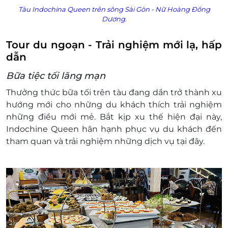
Tàu Indochina Queen trên sông Sài Gòn - Nữ Hoàng Đông
1 nhóm đặt 1 thực đơn giống nhau
Dương.
Dịch vụ không bao gồm: Chi phí cá nhân và chi
phí phát sinh khác
Tour du ngoạn - Trải nghiệm mới lạ, hấp
Chính sách trẻ em:
dẫn
Trẻ em từ 1 - 4 tuổi (dưới 1m): Miễn phí lên
tàu - bố mẹ tự lo ăn cho bé
Bữa tiệc tối lãng mạn
Trẻ em từ 4 - 9 tuổi (từ 1m - dưới 1.3m): Tính
Thưởng thức bữa tối trên tàu đang dần trở thành xu
50% giá vé người lớn.
hướng mới cho những du khách thích trải nghiệm
Những Set menu có tôm Tôm Càng, Cua,
những điều mới mẻ. Bắt kịp xu thế hiện đại này,
… trẻ em tính 70% giá vé người lớn
Indochine Queen hân hạnh phục vụ du khách đến
Đối với Menu Âu trẻ em tính 70% giá vé
tham quan và trải nghiệm những dịch vụ tại đây.
người lớn
Trẻ em từ 10 tuổi trở lên (trên 1.3m): tính
bằng giá vé người lớn
Điều kiện đặt & nhận dịch vụ:
Đặt ít nhất 3 ngày trước ngày sử dụng dịch
vụ
Vui lòng đặt từ 02 khách trở lên