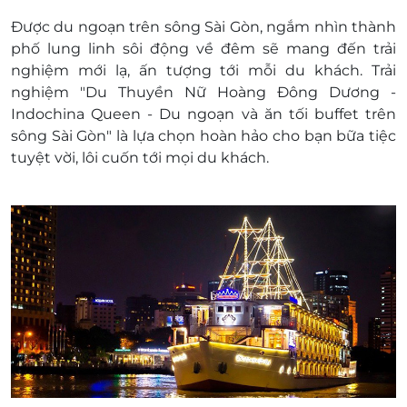
Dịch vụ giải trí:
Được du ngoạn trên sông Sài Gòn, ngắm nhìn thành
Thưởng thức biểu diễn nhạc truyền thống
phố lung linh sôi động về đêm sẽ mang đến trải
như đàn Tranh, Sáo, Bầu hoặc ban nhạc
nghiệm mới lạ, ấn tượng tới mỗi du khách. Trải
Philippine….giao lưu cùng với ban nhạc.
nghiệm "Du Thuyền Nữ Hoàng Đông Dương -
Sảnh Tầng 1 và Sảnh VIP: Nhạc Dân tộc + 02
Indochina Queen - Du ngoạn và ăn tối buffet trên
bài múa dân tộc (biểu diễn trong thời gian
sông Sài Gòn" là lựa chọn hoàn hảo cho bạn bữa tiệc
từ 30-45 phút. Ban nhạc có thể thay đổi tuỳ
tuyệt vời, lôi cuốn tới mọi du khách.
theo tình hình thực tế)
Lưu ý:
Không hoàn trả hoặc dời ngày trong trường
hợp khách đến trễ với giờ xuất bến.
Những thực đơn có món Lẩu 4 khách trở lên
mới làm, dưới 4 khách đổi món Lẩu với các
món khác như: Mì xào hải sản/Mì xào bò/Cơm
chiên hải sản (trường hợp khách vẫn muốn
sử dụng Lẩu phụ thu 48.600vnđ/khách)
Đặt ăn 1 khách phụ thu 108.000vnđ, những
thực đơn có Cá Sapa, Cá Tai Tượng, Cá DH...
thay bằng cá chiên