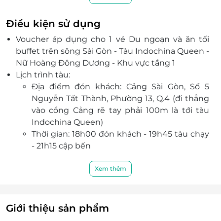
Queen, du khách không chỉ được sử dụng bữa
ăn tối trên tàu Indochina Queen mà còn được
Điều kiện sử dụng
du ngoạn trên sông Sài Gòn, ngắm nhìn thành
Voucher áp dụng cho 1 vé Du ngoạn và ăn tối
phố lung linh khi về đêm.
buffet trên sông Sài Gòn - Tàu Indochina Queen -
Menu buffet phong phú, đa dạng với các món
Nữ Hoàng Đông Dương - Khu vực tầng 1
khai vị hấp dẫn, món chính lôi cuốn, bổ dưỡng
Lịch trình tàu:
cùng các món chiên nướng, hải sản, súp thơm
Địa điểm đón khách: Cảng Sài Gòn, Số 5
ngon, ấn tượng mang đến sự hài lòng nhất tới
Nguyễn Tất Thành, Phường 13, Q.4 (đi thẳng
mọi khách hàng.
vào cổng Cảng rẽ tay phải 100m là tới tàu
Với đội ngũ nhân viên chuyên nghiệp, chu đáo,
Indochina Queen)
nhiệt tình cùng chất lượng dịch vụ đẳng cấp,
Thời gian: 18h00 đón khách - 19h45 tàu chạy
Indochine Queen hứa hẹn sẽ mang đến sự hài
- 21h15 cập bến
lòng nhất tới mọi khách hàng.
Lộ trình di chuyển: Tàu di chuyển theo
hướng Cảng Sài Gòn – Bến Nhà Rồng - Bến
Xem thêm
Bạch Đằng - Cầu Ba Son - Cầu Tân Thuận Q7
và quay trở lại trả khách tại địa điểm đón
khách (Cảng Sài Gòn)
Giới thiệu sản phẩm
Mức giá trên đã bao gồm thuế VAT, phí phục vụ.