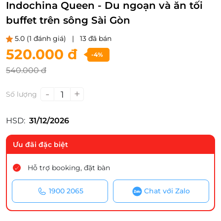
Indochina Queen - Du ngoạn và ăn tối
buffet trên sông Sài Gòn
5.0
(1 đánh giá)
|
13 đã bán
520.000 đ
-4%
540.000 đ
-
+
1
Số lượng
HSD:
31/12/2026
Ưu đãi đặc biệt
Hỗ trợ booking, đặt bàn
1900 2065
Chat với Zalo