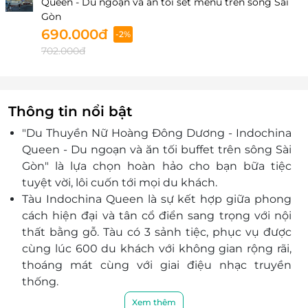
Queen - Du ngoạn và ăn tối set menu trên sông Sài
Gòn
690.000đ
-2%
702.000đ
Thông tin nổi bật
"Du Thuyền Nữ Hoàng Đông Dương - Indochina
Queen - Du ngoạn và ăn tối buffet trên sông Sài
Gòn" là lựa chọn hoàn hảo cho bạn bữa tiệc
tuyệt vời, lôi cuốn tới mọi du khách.
Tàu Indochina Queen là sự kết hợp giữa phong
cách hiện đại và tân cổ điển sang trọng với nội
thất bằng gỗ. Tàu có 3 sảnh tiệc, phục vụ được
cùng lúc 600 du khách với không gian rộng rãi,
thoáng mát cùng với giai điệu nhạc truyền
thống.
Khi trải nghiệm các dịch vụ trên tàu Indochina
Xem thêm