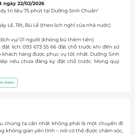
t ngày 22/02/2026
y trị liệu 75 phút tại Dưỡng Sinh Chuẩn"
ày Lễ, Tết, Bù Lễ (theo lịch nghỉ của nhà nước)
dịch vụ/ 01 người (không bù thêm tiền)
 đặt lịch: 093 673 55 66 đặt chỗ trước khi đến sử
o khách hàng được phục vụ tốt nhất. Dưỡng Sinh
iếp nếu chưa đăng ký đặt chỗ trước. Mong quý
Quận 3, TP. Hồ Chí Minh
m thêm
cher/e-Coupon
đổi thành tiền mặt, không trả lại tiền thừa
các chương trình khuyến mại khác
iều chúng ta cần nhất không phải là một chuyến đi
ong không gian yên tĩnh – nơi cơ thể được chăm sóc,