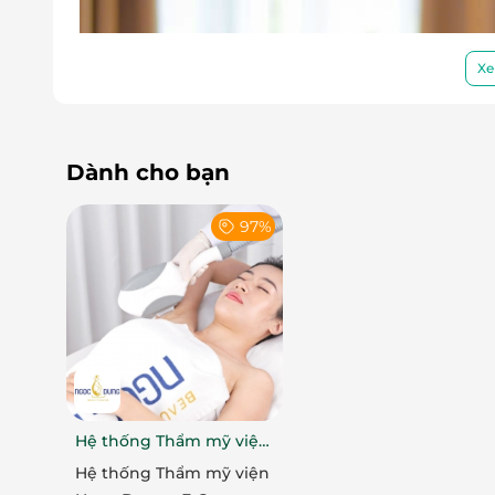
Xe
Dành cho bạn
97%
Không gian thư giãn chuẩn dưỡng sinh – 
Hệ thống Thẩm mỹ viện
Bước vào Dưỡng Sinh Chuẩn, bạn sẽ lập tức
Ngọc Dung
Hệ thống Thẩm mỹ viện
thoảng hương tinh dầu, tiếng nhạc thiền d