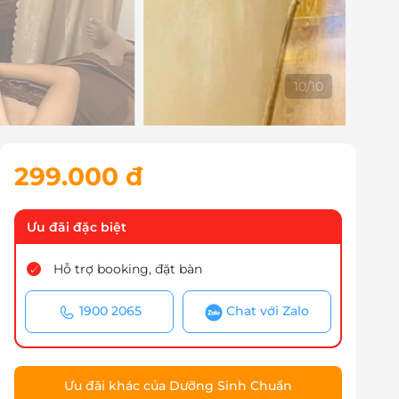
10
/
10
299.000 đ
Ưu đãi đặc biệt
Hỗ trợ booking, đặt bàn
1900 2065
Chat với Zalo
Ưu đãi khác của Dưỡng Sinh Chuẩn