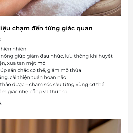
 liệu chạm đến từng giác quan
t
thiên nhiên
 nóng giúp giảm đau nhức, lưu thông khí huyết
iện, xua tan mệt mỏi
iúp săn chắc cơ thể, giảm mỡ thừa
ẳng, cải thiện tuần hoàn não
 thảo dược – chăm sóc sâu từng vùng cơ thể
cảm giác nhẹ bẫng và thư thái
.