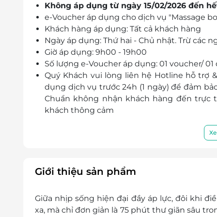
Không áp dụng từ ngày 15/02/2026 đến hế
e-Voucher áp dụng cho dịch vụ "Massage bod
Khách hàng áp dụng: Tất cả khách hàng
Ngày áp dụng: Thứ hai - Chủ nhật. Trừ các ng
Giờ áp dụng: 9h00 - 19h00
Số lượng e-Voucher áp dụng: 01 voucher/ 01 
Quý Khách vui lòng liên hệ Hotline hỗ trợ &
dụng dịch vụ trước 24h (1 ngày) để đảm bả
Chuẩn không nhận khách hàng đến trực t
khách thông cảm
Địa chỉ: 252 Nguyễn Thiện Thuật, Phường 3, 
Điều kiện khác:
Xe
Một khách hàng được mua nhiều e-Vou
e-Voucher/e-Coupon không có giá trị quy 
Không áp dụng đồng thời cùng lúc với 
Giới thiệu sản phẩm
Giá chưa bao gồm VAT.
Giữa nhịp sống hiện đại đầy áp lực, đôi khi đ
xa, mà chỉ đơn giản là 75 phút thư giãn sâu tr