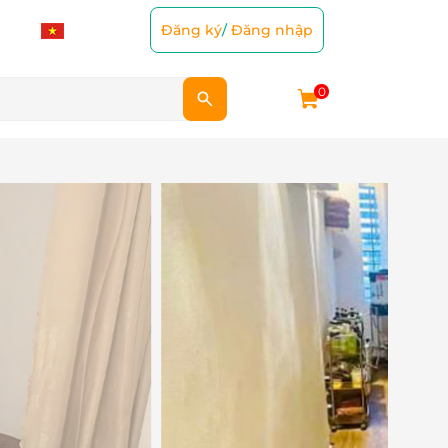
Đăng ký
/
Đăng nhập
0