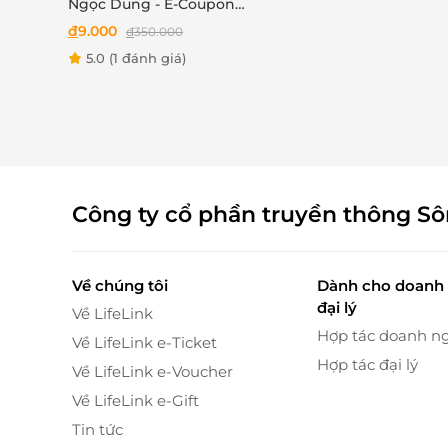
Ngọc Dung - E-Coupon
chăm chút tỉ mỉ nhằm mang lại cảm giác thư 
ưu đãi trải nghiệm dịch
đ
9.000
đ
350.000
và tâm trí được tĩnh lặng.
vụ Triệt lông nách hoặc
5.0
(1 đánh giá)
Đội ngũ
kỹ thuật viên chuyên nghiệp, tận tâm
bikini
sinh
sẽ lắng nghe nhu cầu của từng khách hàn
đến trải nghiệm hoàn hảo nhất cho từng cơ th
Công ty cổ phần truyền thông S
Về chúng tôi
Dành cho doanh 
đại lý
Về LifeLink
Hợp tác doanh n
Về LifeLink e-Ticket
Hợp tác đại lý
Về LifeLink e-Voucher
Về LifeLink e-Gift
Tin tức