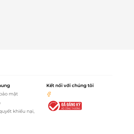
hung
Kết nối với chúng tôi
 bảo mật
n
quyết khiếu nại,