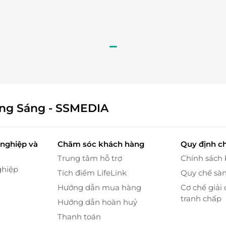
giãn sâu nhất – nơi mọi giác quan được đánh thức
, được đào tạo bài bản về liệu pháp trị liệu dưỡng
g, điều chỉnh lực tay và kỹ thuật phù hợp, mang
ể.
ông Sáng - SSMEDIA
nghiệp và
Chăm sóc khách hàng
Quy định c
Trung tâm hỗ trợ
Chính sách
ghiệp
Tích điểm LifeLink
Quy chế sà
Hướng dẫn mua hàng
Cơ chế giải 
tranh chấp
Hướng dẫn hoàn huỷ
Thanh toán