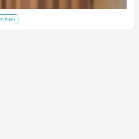
m thêm
Nơi thời gian như ngừng lại
 bị chinh phục bởi
không gian yên bình, thoang
u dương và ánh sáng ấm áp
. Mỗi chi tiết đều được