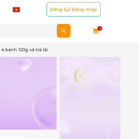
Đăng ký
/
Đăng nhập
0
 bánh 120g và trà lài