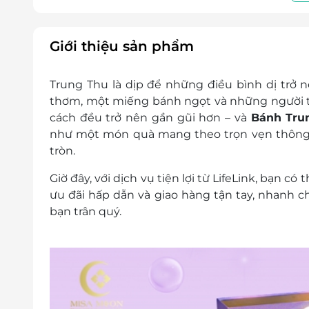
HSD: 45 ngày kể từ ngày sản xuất
NSX: In trên bao bì
Nhà máy sản xuất: CÔNG TY TNHH THỰC
Giới thiệu sản phẩm
SONAFOOD
Đơn vị phân phối: CÔNG TY TNHH DỊCH VỤ 
Trung Thu là dịp để những điều bình dị trở n
Giờ áp dụng: 8h00 - 17h00
thơm, một miếng bánh ngọt và những người t
Ngày áp dụng: Thứ 2 - Thứ 6
cách đều trở nên gần gũi hơn – và
Bánh Tru
Số lượng e-Voucher áp dụng: Sử dụng 01 
như một món quà mang theo trọn vẹn thông
voucher/ hóa đơn
tròn
.
HƯỚNG DẪN ĐỔI VOUCHER
Bước 1. Khách hàng nhận voucher liên h
Giờ đây, với dịch vụ tiện lợi từ
LifeLink
, bạn có 
Hotline/Zalo 0969 117 926
ưu đãi hấp dẫn
và
giao hàng tận tay
, nhanh c
Facebook:
GIVISTA
bạn trân quý.
Bước 2. Cung cấp mã voucher để đổi hộ
Bước 3. Khách hàng thanh toán phí vận 
Lưu ý: Không hỗ trợ khách hàng đổi quà tr
Điều kiện khác:
Một khách hàng được mua nhiều e-Vou
e-Voucher/e-Coupon không có giá trị quy 