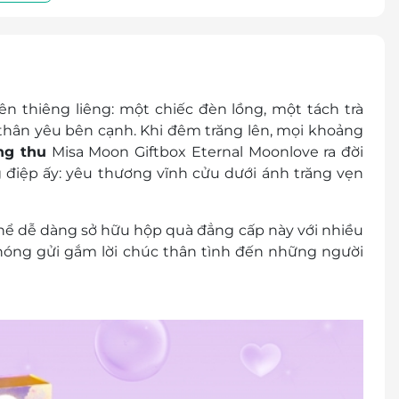
 PHẨM BÌNH VINH SÀI GÒN & CÔNG TY CỔ PHẦN
QUÀ TẶNG GIVISTA
ên thiêng liêng: một chiếc đèn lồng, một tách trà
hân yêu bên cạnh. Khi đêm trăng lên, mọi khoảng
ng thu
Misa Moon Giftbox Eternal Moonlove
ra đời
voucher/01 hộp bánh. Không giới hạn số lượng
 điệp ấy:
yêu thương vĩnh cửu dưới ánh trăng vẹn
ệ GIVISTA để đổi hộp quà bánh trung thu
thể dễ dàng sở hữu hộp quà đẳng cấp này với nhiều
hóng gửi gắm lời chúc thân tình đến những người
p quà
chuyển trực tiếp cho đơn vị vận chuyển
ực tiếp tại cửa hàng
cher/e-Coupon
đổi thành tiền mặt, không trả lại tiền thừa