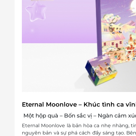
Không áp dụng đồng thời với chương tr
Voucher chưa bao gồm phí vận chuyển 
Eternal Moonlove – Khúc tình ca vĩ
Một hộp quà – Bốn sắc vị – Ngàn cảm xú
Eternal Moonlove
là bản hòa ca nhẹ nhàng, ti
nguyên bản và sự phá cách đầy sáng tạo. Bên