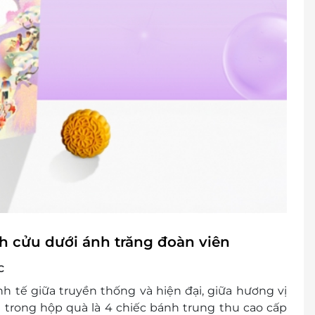
ình khuyến mại khác
Hộp quà tặng đến khách hàng.
nh cửu dưới ánh trăng đoàn viên
c
nh tế giữa
truyền thống và hiện đại
, giữa hương vị
 trong hộp quà là
4 chiếc bánh trung thu cao cấp