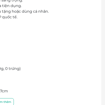
 sang trọng.
a tiện dụng.
ếu tặng hoặc dùng cá nhân.
 quốc tế.
g, 0 trứng)
7
cm
 tặng
m thêm