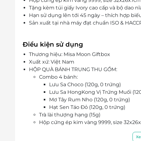
Hộp cứng ép kim vàng 9999, size 32x26x7cm
Tặng kèm túi giấy Ivory cao cấp và bộ dao nĩ
Hạn sử dụng lên tới 45 ngày – thích hợp bi
Sản xuất tại nhà máy đạt chuẩn ISO & HACCP
Điều kiện sử dụng
Thương hiệu: Misa Moon Giftbox
Xuất xứ: Việt Nam
HỘP QUÀ BÁNH TRUNG THU GỒM:
Combo 4 bánh:
Lưu Sa Choco (120g, 0 trứng)
Lưu Sa HongKong Vị Trứng Muối (120
Mơ Tây Rum Nho (120g, 0 trứng)
Hạt Sen Táo Đỏ (120g, 0 trứng)
Trà lài thượng hạng (15g)
Hộp cứng ép kim vàng 9999, size
32x26x
Túi giấy Ivory cao cấp thích hợp làm quà
Tặng kèm bộ dao nĩa
Xe