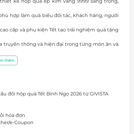
thiết kế hộp quà ép kim vàng 9999 sang trọng,
phù hợp làm quà biếu đối tác, khách hàng, người
ao cấp và phụ kiện Tết tạo trải nghiệm quà tặng
 truyền thống và hiện đại trong từng món ăn và
 tiết tỉ mỉ gia tăng tính thẩm mỹ và giá trị tinh
m thêm
ng môi trường công sở, đối tác nhờ tính linh hoạt
 thân thiện, giá ưu đãi và cập nhật sớm nhất các
ầu đổi hộp quà Tết Bính Ngọ 2026 từ GIVISTA
ỗi hóa đơn
cher/e-Coupon