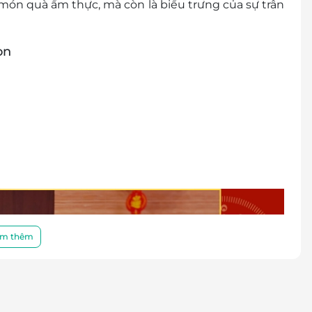
món quà ẩm thực, mà còn là biểu trưng của sự trân
ọn
m thêm