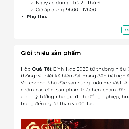
Ngày áp dụng: Thứ 2 - Thứ 6
Giờ áp dụng: 9h00 - 17h00
Phụ thu:
Khách hàng thanh toán phí vận chuyển t
Hướng dẫn đổi voucher:
Xe
Bước 1: Khách hàng nhận voucher liên hệ
Hotline/Zalo: 0969117926
Facebook:
https://fb.me/givista.vn
Giới thiệu sản phẩm
Bước 2. Cung cấp mã voucher để đổi hộ
Bước 3. Khách hàng thanh toán phí vận 
Hộp
Quà Tết
Bính Ngọ 2026 từ thương hiệu GI
Điều kiện khác:
thống và thiết kế hiện đại, mang đến trải nghi
e-Voucher/e-Coupon không có giá trị quy 
Với combo 3 hũ đặc sản cùng rượu mơ Việt lê
Không áp dụng đồng thời với chương tr
châm cao cấp, sản phẩm hứa hẹn chạm đến c
Voucher chưa bao gồm phí vận chuyển 
chọn lý tưởng cho gia đình, đồng nghiệp, ho
trọng đến người thân và đối tác.