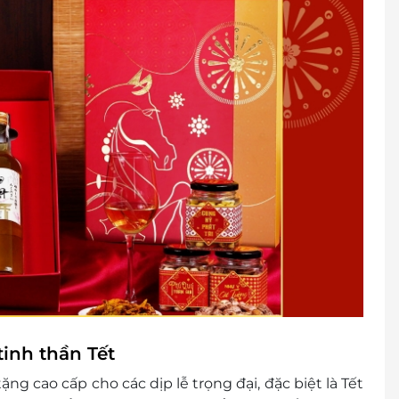
tinh thần Tết
g cao cấp cho các dịp lễ trọng đại, đặc biệt là Tết