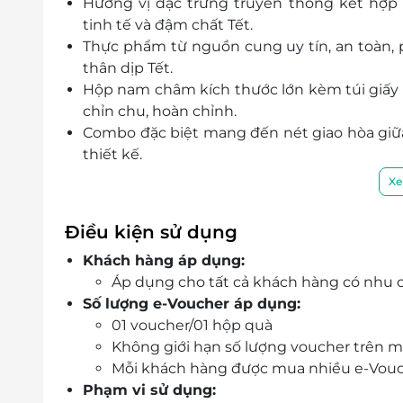
Hương vị đặc trưng truyền thống kết hợp 
tinh tế và đậm chất Tết.
Thực phẩm từ nguồn cung uy tín, an toàn, 
thân dịp Tết.
Hộp nam châm kích thước lớn kèm túi giấy c
chỉn chu, hoàn chỉnh.
Combo đặc biệt mang đến nét giao hòa giữa
thiết kế.
Thiết kế độc quyền với tone màu nổi bật, hoạ
Xe
thần.
Gói quà lý tưởng cho gia đình hoặc tặng tro
Điều kiện sử dụng
và ý nghĩa đáng nhớ.
Khách hàng áp dụng:
Săn deal dễ dàng trên LifeLink – giao diện
Áp dụng cho tất cả khách hàng có nhu c
mẫu quà Tết hot.
Số lượng e-Voucher áp dụng:
01 voucher/01 hộp quà
Không giới hạn số lượng voucher trên m
Mỗi khách hàng được mua nhiều e-Vou
Phạm vi sử dụng: