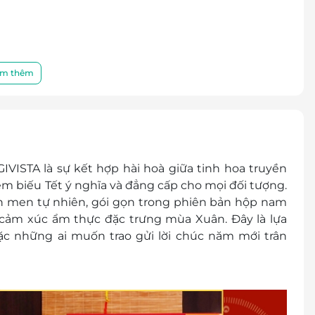
rực tiếp cho đơn vị vận chuyển
m thêm
 GIVISTA để đổi hộp quà Tết Bính Ngọ 2026
p quà
chuyển trực tiếp cho đơn vị vận chuyển
VISTA là sự kết hợp hài hoà giữa tinh hoa truyền
ệm biếu Tết ý nghĩa và đẳng cấp cho mọi đối tượng.
đổi thành tiền mặt, không trả lại tiền thừa
n men tự nhiên, gói gọn trong phiên bản hộp nam
ình khuyến mại khác
ảm xúc ẩm thực đặc trưng mùa Xuân. Đây là lựa
hộp quà tặng đến khách hàng
ặc những ai muốn trao gửi lời chúc năm mới trân