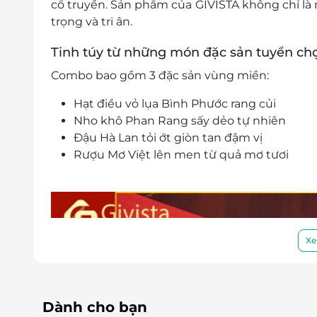
cổ truyền. Sản phẩm của GIVISTA không chỉ là 
trọng và tri ân.
Tinh túy từ những món đặc sản tuyển ch
Combo bao gồm 3 đặc sản vùng miền:
Hạt điều vỏ lụa Bình Phước rang củi
Nho khô Phan Rang sấy dẻo tự nhiên
Đậu Hà Lan tỏi ớt giòn tan đậm vị
Rượu Mơ Việt lên men từ quả mơ tươi
Xe
Dành cho bạn