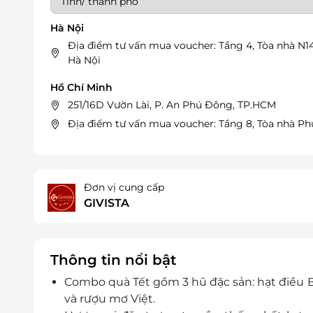
Hà Nội
Địa điểm tư vấn mua voucher: Tầng 4, Tòa nhà N1
Hà Nội
Hồ Chí Minh
251/16D Vườn Lài, P. An Phú Đông, TP.HCM
Địa điểm tư vấn mua voucher: Tầng 8, Tòa nhà Ph
Đơn vị cung cấp
GIVISTA
Thông tin nổi bật
Combo quà Tết gồm 3 hũ đặc sản: hạt điều B
và rượu mơ Việt.