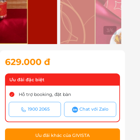
4
/
6
629.000 đ
Ưu đãi đặc biệt
Hỗ trợ booking, đặt bàn
1900 2065
Chat với Zalo
Ưu đãi khác của GIVISTA