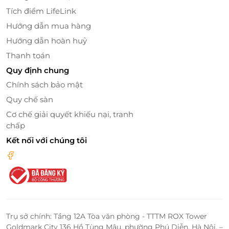
Tích điểm LifeLink
Hướng dẫn mua hàng
Hướng dẫn hoàn huỷ
Thanh toán
Quy định chung
Chính sách bảo mật
Quy chế sàn
Cơ chế giải quyết khiếu nại, tranh
Ưu đãi hấp dẫn khi đặt tại LifeLink
chấp
Kết nối với chúng tôi
Đặt hộp quà GIVISTA Tết Bính Ngọ 2026 tại LifeLink,
bạn không chỉ nhận ưu đãi riêng mà còn có trải
nghiệm mua sắm nhanh chóng, tiện lợi và bảo mật.
Lợi ích khi mua qua LifeLink
Ưu đãi độc quyền chỉ có tại LifeLink, tiết kiệm
Trụ sở chính: Tầng 12A Tòa văn phòng - TTTM ROX Tower
hơn khi mua quà tặng số lượng lớn.
Goldmark City 136 Hồ Tùng Mậu, phường Phú Diễn, Hà Nội. –