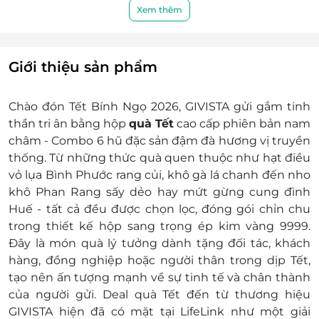
Xem thêm
Phạm vi sử dụng:
Ngày áp dụng: Thứ 2 - Thứ 6
Giờ áp dụng: 9h00 - 17h00
Giới thiệu sản phẩm
Phụ thu:
Khách hàng thanh toán phí vận chuyển
trực tiếp cho đơn vị vận chuyển
Chào đón Tết Bính Ngọ 2026, GIVISTA gửi gắm tinh
Hướng dẫn đổi voucher:
thần tri ân bằng hộp
quà Tết
cao cấp phiên bản nam
Bước 1: Khách hàng nhận voucher liên hệ
châm - Combo 6 hũ đặc sản đậm đà hương vị truyền
GIVISTA để đổi hộp quà Tết Bính Ngọ
thống. Từ những thức quà quen thuộc như hạt điều
2026
vỏ lụa Bình Phước rang củi, khô gà lá chanh đến nho
Hotline/Zalo: 0969 117 926
khô Phan Rang sấy dẻo hay mứt gừng cung đình
Facebook:
https://fb.me/givista.vn
Huế - tất cả đều được chọn lọc, đóng gói chỉn chu
Bước 2. Cung cấp mã voucher để đổi hộp
trong thiết kế hộp sang trọng ép kim vàng 9999.
quà
Đây là món quà lý tưởng dành tặng đối tác, khách
Bước 3. Khách hàng thanh toán phí vận
hàng, đồng nghiệp hoặc người thân trong dịp Tết,
chuyển trực tiếp cho đơn vị vận chuyển
tạo nên ấn tượng mạnh về sự tinh tế và chân thành
Điều kiện khác:
của người gửi. Deal quà Tết đến từ thương hiệu
e-Voucher/e-Coupon không có giá trị quy
GIVISTA hiện đã có mặt tại LifeLink như một giải