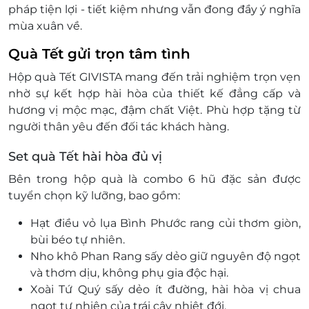
đổi thành tiền mặt, không trả lại tiền thừa
pháp tiện lợi - tiết kiệm nhưng vẫn đong đầy ý nghĩa
Không áp dụng đồng thời với chương
mùa xuân về.
trình khuyến mại khác
Quà Tết gửi trọn tâm tình
Voucher chưa bao gồm phí vận chuyển
hộp quà tặng đến khách hàng
Hộp quà Tết GIVISTA mang đến trải nghiệm trọn vẹn
nhờ sự kết hợp hài hòa của thiết kế đẳng cấp và
hương vị mộc mạc, đậm chất Việt. Phù hợp tặng từ
người thân yêu đến đối tác khách hàng.
Set quà Tết hài hòa đủ vị
Bên trong hộp quà là combo 6 hũ đặc sản được
tuyển chọn kỹ lưỡng, bao gồm:
Hạt điều vỏ lụa Bình Phước rang củi thơm giòn,
bùi béo tự nhiên.
Nho khô Phan Rang sấy dẻo giữ nguyên độ ngọt
và thơm dịu, không phụ gia độc hại.
Xoài Tứ Quý sấy dẻo ít đường, hài hòa vị chua
ngọt tự nhiên của trái cây nhiệt đới.