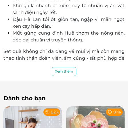
Khô gà lá chanh ớt xiêm cay tê chuẩn vị ăn vặt
sành điệu ngày Tết.
Đậu Hà Lan tỏi ớt giòn tan, ngập vị mặn ngọt
xen cay hấp dẫn.
Mứt gừng cung đình Huế thơm the nồng nàn,
dẻo dai chuẩn vị truyền thống.
Set quà không chỉ đa dạng về mùi vị mà còn mang
theo tinh thần đoàn viên, ấm cúng - rất phù hợp để
làm quà tặng nhân dịp Tết đến xuân về.
Xem thêm
Dành cho bạn
82%
91%