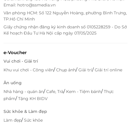
Dễ dàng lựa chọn - đặt mua online, nhận e-
Email: hotro@ssmedia.vn
voucher ngay.
Văn phòng HCM: Số 122 Nguyễn Hoàng, phường Bình Trưng,
Thông tin sản phẩm rõ ràng, quy cách đóng gói
TP.Hồ Chí Minh
chi tiết, duyệt deal nhanh.
Giấy chứng nhận đăng ký kinh doanh số 0105228259 - Do Sở
Hỗ trợ khách hàng nhiệt tình, giải đáp thắc mắc
Kế hoạch Đầu Tư Hà Nội cấp ngày 07/05/2025
tận tâm.
Hệ thống deal đa dạng, dễ dàng tìm kiếm theo
nhu cầu - khu vực.
e-Voucher
Vui chơi - Giải trí
Đặt mua ngay - Gửi Tết đến gần hơn
/
/
/
Khu vui chơi - Công viên
Chụp ảnh
Giải trí
Giải trí online
Mỗi hộp quà GIVISTA là một lời chúc sung túc - đoàn
viên đầy chân thành. Đừng bỏ lỡ cơ hội sở hữu ngay
Ăn uống
combo quà Tết đặc biệt này tại
LifeLink
và gửi trọn
/
/
/
Nhà hàng - quán ăn
Cafe, Trà
Kem - Tiệm bánh
Thực
tâm tình yêu thương đến những người quan trọng
/
phẩm
Tặng KH BIDV
trong cuộc đời bạn.
Sức khỏe & Làm đẹp
/
Làm đẹp
Sức khỏe
LifeLink