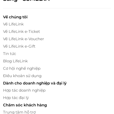
Về chúng tôi
Về LifeLink
Về LifeLink e-Ticket
Tiện lợi - dễ bảo quản - linh hoạt tặng biếu
Về LifeLink e-Voucher
Tất cả đặc sản trong hộp quà đều có hạn sử dụng rõ
Về LifeLink e-Gift
ràng và linh hoạt:
Tin tức
Hạt khô: dùng trong 6 tháng kể từ ngày sản
Blog LifeLink
xuất.
Cơ hội nghề nghiệp
Mứt & trái cây sấy: 1 tháng.
Điều khoản sử dụng
Thịt khô: 1 tháng.
Dành cho doanh nghiệp và đại lý
Sản phẩm được bảo quản tiện lợi, sẵn sàng tặng
Hợp tác doanh nghiệp
biếu hoặc sử dụng trong các buổi họp mặt đầu năm,
Hợp tác đại lý
mang lại trải nghiệm vị giác trọn vẹn cho cả gia đình.
Chăm sóc khách hàng
Trung tâm hỗ trợ