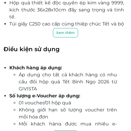
Hộp quà thiết kế độc quyền ép kim vàng 9999,
kích thước 36x28x10cm đầy sang trọng và tinh
tế.
Túi giấy C250 cao cấp cùng thiệp chúc Tết và bộ
bao lì xì đồng bộ gia tăng giá trị món quà.
Xem thêm
Phù hợp làm quà biếu Tết cho đối tác, khách
hàng, đồng nghiệp hay người thân, thể hiện sự
Điều kiện sử dụng
tri ân sâu sắc.
Sản phẩm có hạn sử dụng linh hoạt theo từng
loại đặc sản (từ 1 – 6 tháng), tiện lợi trong bảo
Khách hàng áp dụng:
quản và sử dụng.
Áp dụng cho tất cả khách hàng có nhu
Ưu đãi e-voucher hấp dẫn tại LifeLink giúp bạn
cầu đổi hộp quà Tết Bính Ngọ 2026 từ
mua quà tiện lợi, nhanh chóng và tiết kiệm hơn
GIVISTA
bao giờ hết.
Số lượng e-Voucher áp dụng:
Món quà mang đậm tinh thần ngày Tết truyền
01 voucher/01 hộp quà
thống, giàu cảm xúc và gắn kết bền lâu qua
Không giới hạn số lượng voucher trên
từng hũ đặc sản Việt.
mỗi hóa đơn
Mỗi khách hàng được mua nhiều e-
Voucher/e-Coupon