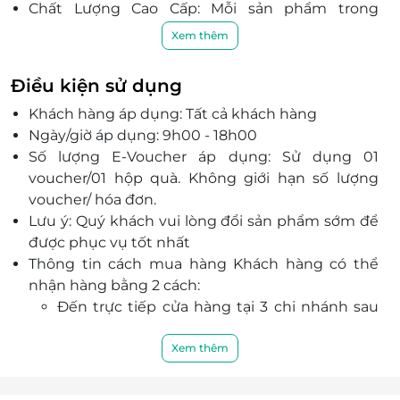
Chất Lượng Cao Cấp: Mỗi sản phẩm trong
Combo Quà Tết Harmony N.05 đều được chọn
Xem thêm
lựa kỹ càng, từ các thương hiệu nổi tiếng, đảm
bảo chất lượng tuyệt vời.
Điều kiện sử dụng
Sang Trọng & Đẳng Cấp: Combo Quà Tết
Khách hàng áp dụng: Tất cả khách hàng
Harmony N.05 mang đến sự kết hợp tuyệt vời
Ngày/giờ áp dụng: 9h00 - 18h00
giữa những sản phẩm chất lượng cao và thiết kế
Số lượng E-Voucher áp dụng: Sử dụng 01
hộp quà tinh tế, sẽ là món quà đầy ấn tượng và
voucher/01 hộp quà. Không giới hạn số lượng
đầy ý nghĩa trong mùa Tết này.
voucher/ hóa đơn.
Lưu ý: Quý khách vui lòng đổi sản phẩm sớm để
được phục vụ tốt nhất
Thông tin cách mua hàng Khách hàng có thể
nhận hàng bằng 2 cách:
Đến trực tiếp cửa hàng tại 3 chi nhánh sau
cung cấp E-voucher và đổi lấy sản phẩm
133 Nguyễn Hồng Đào, Phường 14, Quận
Xem thêm
Tân Bình, TPHCM
173 Nguyễn Công Trứ, Phường Nguyễn