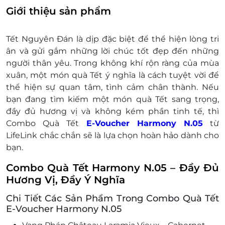
Thái Bình, Quận 1, TP. Hồ Chí Minh
Giới thiệu sản phẩm
86 Trần Tử Bình, Phường Nghĩa Tân,
Quận Cầu Giấy, Hà Nội
Tết Nguyên Đán là dịp đặc biệt để thể hiện lòng tri
Đăng ký giao hàng tận nơi theo giá đơn vị
ân và gửi gắm những lời chúc tốt đẹp đến những
vận chuyển
người thân yêu. Trong không khí rộn ràng của mùa
Điện thoại liên hệ & tư vấn: 0939 69 77 22
xuân, một món quà Tết ý nghĩa là cách tuyệt vời để
Một khách hàng được mua nhiều E-Voucher/E-
thể hiện sự quan tâm, tình cảm chân thành. Nếu
Coupon
bạn đang tìm kiếm một món quà Tết sang trọng,
E-Voucher/E-Coupon không có giá trị quy đổi
đầy đủ hương vị và không kém phần tinh tế, thì
thành tiền mặt, không trả lại tiền thừa.
Combo Quà Tết
E-Voucher Harmony N.05
từ
Không áp dụng đồng thời với chương trình
LifeLink chắc chắn sẽ là lựa chọn hoàn hảo dành cho
khuyến mại khác
bạn.
Giá bán đã gồm VAT
Combo Quà Tết Harmony N.05 – Đầy Đủ
Hương Vị, Đầy Ý Nghĩa
Chi Tiết Các Sản Phẩm Trong Combo Quà Tết
E-Voucher Harmony N.05