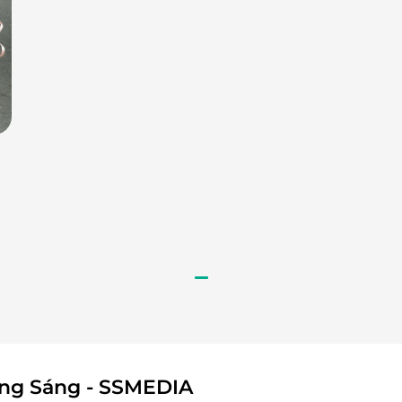
a trong dịp Tết. Đây là lựa chọn lý tưởng để bạn
ng người thân yêu.
LifeLink
ông Sáng - SSMEDIA