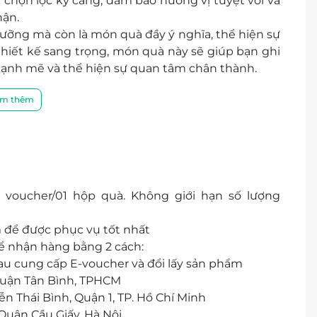
chọn lọc kỹ càng, đảm bảo hương vị tuyệt vời và
hận.
ưỡng mà còn là món quà đầy ý nghĩa, thể hiện sự
thiết kế sang trọng, món quà này sẽ giúp bạn ghi
ạnh mẽ và thể hiện sự quan tâm chân thành.
m thêm
 voucher/01 hộp quà. Không giới hạn số lượng
m để được phục vụ tốt nhất
ể nhận hàng bằng 2 cách:
sau cung cấp E-voucher và đổi lấy sản phẩm
Quận Tân Bình, TPHCM
 Thái Bình, Quận 1, TP. Hồ Chí Minh
Quận Cầu Giấy, Hà Nội