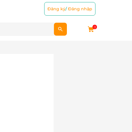
Đăng ký
/
Đăng nhập
0