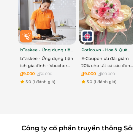
thể tặng những món quà cao cấp và đầy ý nghĩ
gửi gắm tình cảm và lời chúc tốt đẹp đến nhữ
bTaskee - Ứng dụng tiện
Potico.vn - Hoa & Quà
ích gia đình
Tặng
bTaskee - Ứng dụng tiện
E-Coupon ưu đãi giảm
ích gia đình - Voucher
20% cho tất cả các đơn
giảm 50% tối đa 50.000
hàng đặt online tại
đ
9.000
đ
9.000
đ
50.000
đ
100.000
VND nhóm dịch vụ
Potico.vn - Hoa & Quà
5.0
(1 đánh giá)
5.0
(1 đánh giá)
bCleaning
Tặng
Công ty cổ phần truyền thông S