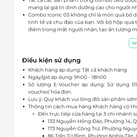
Tất cả các sản phẩm trong combo đều được 
mang lại giá trị dinh dưỡng cao cho người n
Combo Iconic 03 không chỉ là món quà bổ d
tinh tế và chu đáo của bạn. Với bộ hộp quà 
điểm trong mắt người nhận, tạo ấn tượng m
Xe
Điều kiện sử dụng
Khách hàng áp dụng: Tất cả khách hàng
Ngày/giờ áp dụng: 9h00 - 18h00
Số lượng E-Voucher áp dụng: Sử dụng 01
voucher/ hóa đơn.
Lưu ý: Quý khách vui lòng đổi sản phẩm sớ
Thông tin cách mua hàng Khách hàng có th
Đến trực tiếp cửa hàng tại 3 chi nhánh 
133 Nguyễn Hồng Đào, Phường 14, 
173 Nguyễn Công Trứ, Phường Nguyễn
86 Trần Tử Bình, Phường Nghĩa Tân, 