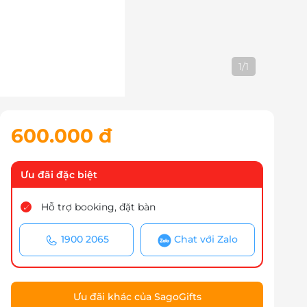
1
/
1
600.000 đ
Ưu đãi đặc biệt
Hỗ trợ booking, đặt bàn
1900 2065
Chat với Zalo
Ưu đãi khác của SagoGifts