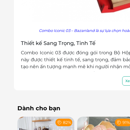
Combo Iconic 03 – Bazanland là sự lựa chọn ho
Thiết kế Sang Trọng, Tinh Tế
Combo Iconic 03 được đóng gói trong Bộ Hộp 
này được thiết kế tinh tế, sang trọng, đảm b
tạo nên ấn tượng mạnh mẽ khi người nhận mở qu
hộp quà này là một món quà Tết tuyệt vời cho g
Xe
LifeLink - Địa Chỉ Mua Sắm Tiện Lợ
Mua E-Voucher Combo Iconic 03 trên
LifeLin
voucher, thanh toán trực tuyến và nhận quà T
Dành cho bạn
quà này mà không phải mất thời gian đến cửa
Tết.
82%
91
Với mức giá hợp lý và các ưu đãi hấp dẫn, Comb