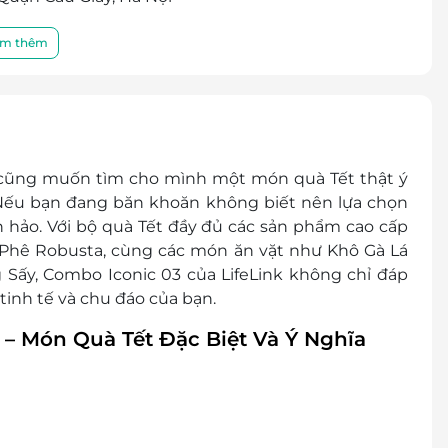
vị vận chuyển
m thêm
r/E-Coupon
thành tiền mặt, không trả lại tiền thừa.
 khuyến mại khác
ai cũng muốn tìm cho mình một món quà Tết thật ý
. Nếu bạn đang băn khoăn không biết nên lựa chọn
n hảo. Với bộ quà Tết đầy đủ các sản phẩm cao cấp
 Phê Robusta, cùng các món ăn vặt như Khô Gà Lá
Sấy, Combo Iconic 03 của LifeLink không chỉ đáp
inh tế và chu đáo của bạn.
 – Món Quà Tết Đặc Biệt Và Ý Nghĩa