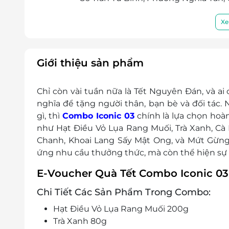
Đăng ký giao hàng tận nơi theo giá đơn 
Điện thoại liên hệ & tư vấn: 0939 69 77 22
Xe
Một khách hàng được mua nhiều E-Vouche
E-Voucher/E-Coupon không có giá trị quy đổi 
Không áp dụng đồng thời với chương trình
Giới thiệu sản phẩm
Giá bán đã gồm VAT
Chỉ còn vài tuần nữa là Tết Nguyên Đán, và 
nghĩa để tặng người thân, bạn bè và đối tác
gì, thì
Combo Iconic 03
chính là lựa chọn hoà
như Hạt Điều Vỏ Lụa Rang Muối, Trà Xanh, Cà
Chanh, Khoai Lang Sấy Mật Ong, và Mứt Gừng 
ứng nhu cầu thưởng thức, mà còn thể hiện sự t
E-Voucher Quà Tết Combo Iconic 03
Chi Tiết Các Sản Phẩm Trong Combo:
Hạt Điều Vỏ Lụa Rang Muối 200g
Trà Xanh 80g