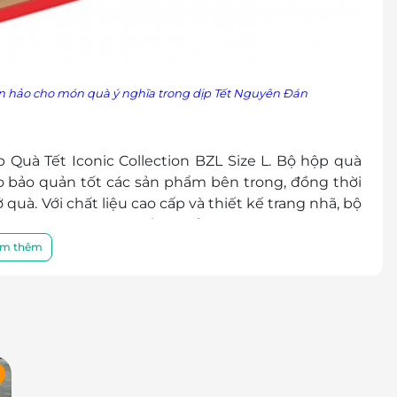
àn hảo cho món quà ý nghĩa trong dịp Tết Nguyên Đán
Quà Tết Iconic Collection BZL Size L. Bộ hộp quà
ảo bảo quản tốt các sản phẩm bên trong, đồng thời
à. Với chất liệu cao cấp và thiết kế trang nhã, bộ
ia đình, bạn bè và đối tác của bạn.
m thêm
i Dễ Dàng Với Vô Vàn Ưu Đãi
k.vn
rất đơn giản và tiện lợi. Bạn chỉ cần chọn mua
ết giao tận nhà. Bạn có thể dễ dàng lựa chọn món
 hàng, phù hợp cho những ai bận rộn trong dịp lễ
%
o Iconic 03 sẽ giúp bạn tiết kiệm chi phí mà vẫn có