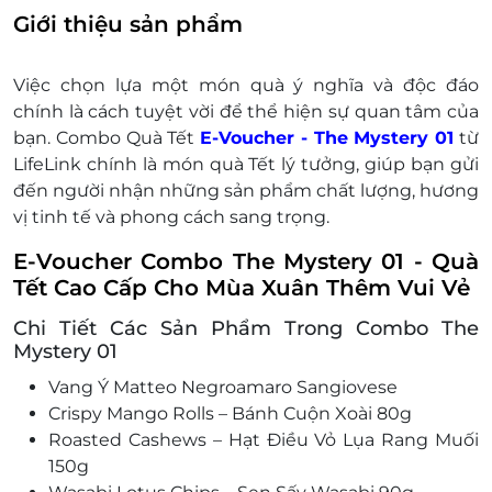
Thái Bình, Quận 1, TP. Hồ Chí Minh
phẩm cao cấp và chất lượng. Món quà không chỉ
Giới thiệu sản phẩm
86 Trần Tử Bình, Phường Nghĩa Tân,
ngon miệng mà còn đảm bảo sức khỏe cho
Quận Cầu Giấy, Hà Nội
người thưởng thức
Việc chọn lựa một món quà ý nghĩa và độc đáo
Đăng ký giao hàng tận nơi theo giá đơn vị
chính là cách tuyệt vời để thể hiện sự quan tâm của
vận chuyển
bạn. Combo Quà Tết
E-Voucher - The Mystery 01
từ
Điện thoại liên hệ & tư vấn: 0939 69 77 22
LifeLink chính là món quà Tết lý tưởng, giúp bạn gửi
Một khách hàng được mua nhiều E-Voucher/E-
đến người nhận những sản phẩm chất lượng, hương
Coupon
vị tinh tế và phong cách sang trọng.
E-Voucher/E-Coupon không có giá trị quy đổi
thành tiền mặt, không trả lại tiền thừa.
E-Voucher Combo The Mystery 01 - Quà
Không áp dụng đồng thời với chương trình
Tết Cao Cấp Cho Mùa Xuân Thêm Vui Vẻ
khuyến mại khác
Chi Tiết Các Sản Phẩm Trong Combo The
Giá bán đã gồm VAT
Mystery 01
Vang Ý Matteo Negroamaro Sangiovese
Crispy Mango Rolls – Bánh Cuộn Xoài 80g
Roasted Cashews – Hạt Điều Vỏ Lụa Rang Muối
150g