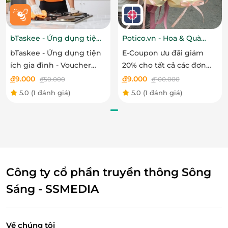
lượng. Với mức giá hợp lý, bạn có thể tặng quà cho
gia đình, bạn bè hoặc đối tác mà không lo về giá cả.
bTaskee - Ứng dụng tiện
Potico.vn - Hoa & Quà
Còn chần chờ gì nữa, bạn hãy nhanh tay lựa chọn
ích gia đình
Tặng
những phần quà hấp dẫn từ
LifeLink
để tết thêm
bTaskee - Ứng dụng tiện
E-Coupon ưu đãi giảm
trọn vẹn nhé!
ích gia đình - Voucher
20% cho tất cả các đơn
giảm 50% tối đa 50.000
hàng đặt online tại
đ
9.000
đ
9.000
đ
50.000
đ
100.000
VND nhóm dịch vụ
Potico.vn - Hoa & Quà
5.0
(1 đánh giá)
5.0
(1 đánh giá)
bCleaning
Tặng
LifeLink
Công ty cổ phần truyền thông Sông
Sáng - SSMEDIA
Về chúng tôi