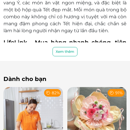
vang Ý, các món ăn vặt ngon miệng, và đặc biệt là
một bộ hộp quà Tết đẹp mắt. Mỗi món quà trong bộ
combo này không chỉ có hương vị tuyệt vời mà còn
mang đậm phong cách Tết hiện đại, chắc chắn sẽ
làm hài lòng người nhận ngay từ lần đầu tiên.
LifeLink - Mua hàng nhanh chóng, tiện
lợi với vô vàn ưu đãi
Xem thêm
Tiện Lợi Khi Mua E-Voucher: Mua E-Voucher - Combo
The Mystery 01 từ LifeLink giúp bạn tiết kiệm thời
gian và công sức khi tìm kiếm món quà Tết hoàn
Dành cho bạn
hảo. Bạn chỉ cần mua voucher, lựa chọn sản phẩm
yêu thích và nhận quà Tết ngay tại nhà. Đây là giải
82%
91%
pháp tiện lợi và nhanh chóng cho mùa Tết bận rộn.
Giá Cả Hợp Lý, Ưu Đãi Hấp Dẫn: Khi mua E-Voucher -
Combo The Mystery 01 trên LifeLink.vn, bạn sẽ nhận
được những ưu đãi đặc biệt, giúp bạn tiết kiệm chi
phí mà vẫn sở hữu món quà Tết cao cấp và chất