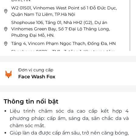
W2 01S01, Vinhomes West Point số 1 Đỗ Đức Dục,
Quận Nam Từ Liêm, TP.Hà Nội
Shophouse 106, Tầng 01, Nhà HH2 (G2), Dự án
Vinhomes Green Bay, Số 7 Đại Lộ Thăng Long,
Phường Đại Mỗ, HN.
Tầng 4, Vincom Phạm Ngọc Thạch, Đống Đa, HN
Shophouse 903B, - TM1 - 3, tầng 1, Khu trung tâm
khu đô thị Tây Hồ Tây, phường Xuân Đỉnh, HN
Tầng lửng, Shophouse số 58A Nam Tràng, Phường
Đơn vị cung cấp
Trúc Bạch, Quận Ba Đình, Hà Nộ
Face Wash Fox
Shophouse số 21, Tầng 01, TTTM Hanoi Towers (Tháp
Hà Nội), 49 Hai Bà Trưng (mặt 69 Thợ Nhuộm),
phường Cửa Nam, HN
Thông tin nổi bật
B1-08, Tầng B1, TTTM Vincom Plaza Bắc Từ Liêm, số
234 Phạm Văn Đồng
Liệu trình chăm sóc da cao cấp kết hợp 4
Imperia Sky Garden - Tháp C Shophouse CO7 - 423
phương pháp: cấp ẩm, sáng da, săn chắc da và
Minh Khai, Phương Vĩnh Tuy, Quận Hai Bà Trưng, Hà
chăm sóc mắt.
Nội
Giúp làn da được cấp ẩm sâu, trở nên căng bóng,