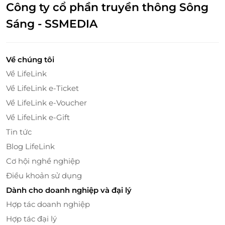
Công ty cổ phần truyền thông Sông
Chăm sóc mắt – Hồi sinh vẻ tươi trẻ cho đôi
Sáng - SSMEDIA
mắt
Vùng mắt là nơi mỏng manh và dễ lão hóa nhất. Liệu
trình Eye-Revive chuyên biệt tại Face Wash Fox
Về chúng tôi
giúp:
Về LifeLink
Giảm quầng thâm
Về LifeLink e-Ticket
Giảm bọng mắt
Về LifeLink e-Voucher
Làm mờ nếp nhăn
Về LifeLink e-Gift
Tăng độ đàn hồi cho vùng da quanh mắt
Tin tức
Sau buổi chăm sóc, ánh nhìn trở nên tươi sáng, tràn
Blog LifeLink
đầy sức sống, mang lại tổng thể gương mặt trẻ
Cơ hội nghề nghiệp
trung hơn.
Điều khoản sử dụng
Không gian thư giãn, chuyên viên tận tâm –
Dành cho doanh nghiệp và đại lý
chuẩn chỉ từng chi tiết
Hợp tác doanh nghiệp
Face Wash Fox mang đến một không gian làm đẹp
Hợp tác đại lý