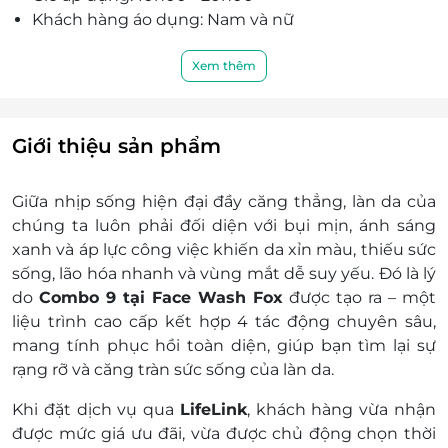
Phát, KP2, P.Tân Phú, Q.7, HCM
Khách hàng áo dụng: Nam và nữ
MVillage, 14, Trương Định, P.Võ Thị Sáu, Q.3, HCM
Số lượng e-Voucher áp dụng:
The Symphony Midtown Tòa M6 - Căn SH 11A/3,
Một khách hàng được mua nhiều phiếu
Xem thêm
Đường 16, P.Tân Phú, Q.7, HCM
Sử dụng 01 phiếu/ 01 người/ 01 dịch vụ
190 Quang Trung, Phường 10, Quận Gò Vấp, TP.Hồ
Phụ thu: Phụ thu 10% trong Tết Dương Lịch (1/1),
Chí Minh
5 ngày Tết Âm Lịch (28-3/1 Âm Lịch) theo giá bán
Giới thiệu sản phẩm
720A Điện Biên Phủ, Quận Bình Thạnh, TP.Hồ Chí
của Face Wash Fox
Minh
Quý Khách vui lòng liên hệ Hotline hỗ trợ & đặt
Giữa nhịp sống hiện đại đầy căng thẳng, làn da của
TTTM Nowzone,Tầng 1 - 118, 235, Nguyễn Văn Cừ,
lịch: 0889 866 666 đặt chỗ trước khi đến sử dụng
P.Nguyễn Cư Trinh, Q.1, HCM
chúng ta luôn phải đối diện với bụi mịn, ánh sáng
dịch vụ trước 2 tiếng để đảm bảo khách hàng
xanh và áp lực công việc khiến da xỉn màu, thiếu sức
2 Phan Văn Đáng, Phường Thạnh Mỹ Lợi, TP.Thủ Đức
được phục vụ tốt nhất. Face Wash Fox không
sống, lão hóa nhanh và vùng mắt dễ suy yếu. Đó là lý
100 đường Võ Thị Sáu, Phường Tân Định, Quận 1
nhận khách hàng đến trực tiếp nếu chưa đăng
do
Combo 9 tại Face Wash Fox
được tạo ra – một
290 An Dương Vương, Phường 4, Quận 5, TP. Hồ Chí
ký đặt chỗ trước. Mong quý khách thông cảm
liệu trình cao cấp kết hợp 4 tác động chuyên sâu,
Minh
Quý khách tra cứu địa chỉ:
Tại đây
mang tính phục hồi toàn diện, giúp bạn tìm lại sự
02, Tôn Đức Thắng, P. Bến Nghé, Quận 1
Điều kiện khác:
rạng rỡ và căng tràn sức sống của làn da.
101 Tôn Dật Tiên, Phường Tân Phú, Quận 7, TP.Hồ Chí
Một khách hàng được mua nhiều e-
Minh
Voucher/e-Coupon
Khi đặt dịch vụ qua
LifeLink
, khách hàng vừa nhận
161 Võ Nguyên Giáp, Phường Thảo Điền, TP.Thủ Đức
e-Voucher/e-Coupon không có giá trị quy đổi
được mức giá ưu đãi, vừa được chủ động chọn thời