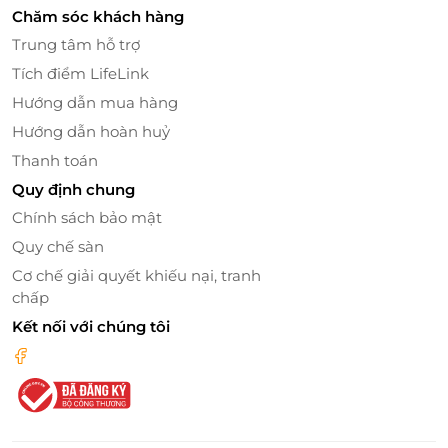
tinh tế với cách bài trí tối giản, sạch sẽ và ấm cúng.
Chăm sóc khách hàng
Tiêu chuẩn chăm sóc được đảm bảo với chuyên viên
Trung tâm hỗ trợ
kỹ thuật lành nghề. Mọi dụng cụ và khu vực thực
Tích điểm LifeLink
hiện liệu trình đều đảm bảo vệ sinh khắt khe, tạo sự
an tâm tuyệt đối cho khách hàng.
Hướng dẫn mua hàng
Hướng dẫn hoàn huỷ
Thanh toán
Quy định chung
Chính sách bảo mật
Quy chế sàn
Cơ chế giải quyết khiếu nại, tranh
chấp
Kết nối với chúng tôi