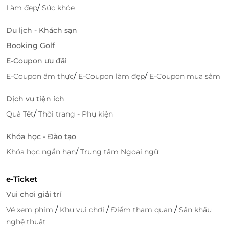
/
Làm đẹp
Sức khỏe
Combo giá tốt – đặt lịch nhanh chóng – dịch
vụ kiểm duyệt chất lượng
Du lịch - Khách sạn
Với Combo 9 đến từ Face Wash Fox, bạn không chỉ
Booking Golf
tiết kiệm chi phí làm đẹp mà còn được chủ động lựa
E-Coupon ưu đãi
chọn khung giờ trải nghiệm yêu thích. LifeLink cam
/
/
E-Coupon ẩm thực
E-Coupon làm đẹp
E-Coupon mua sắm
kết mang lại dịch vụ chính hãng – quy trình đặt lịch
đơn giản – xác nhận nhanh chóng, để bạn an tâm
Dịch vụ tiện ích
tận hưởng.
/
Quà Tết
Thời trang - Phụ kiện
Đặt ngay để tận hưởng khoảnh khắc thư giãn trọn
Khóa học - Đào tạo
vẹn và chăm sóc bản thân cùng
LifeLink
.
/
Khóa học ngắn hạn
Trung tâm Ngoại ngữ
e-Ticket
LifeLink
Vui chơi giải trí
/
/
/
Vé xem phim
Khu vui chơi
Điểm tham quan
Sân khấu
nghệ thuật