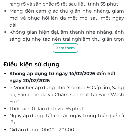
46 Yên Hoa, phường Yên Phụ, quận Tây Hồ
rạng rỡ và săn chắc rõ rệt sau liệu trình 55 phút.
The Newtatco, 161, Xuân La, P.Xuân Đỉnh, Q.Bắc Từ
Mang đến cảm giác thư giãn nhẹ nhàng, giảm
Liêm
mỏi và phục hồi làn da mệt mỏi sau một ngày
Shophouse P7SH11 - Toà P7, Vinhomes Park Hill
dài.
Times City, số 458 Minh Khai, Phường Vĩnh Tuy, HN.
Không gian hiện đại, âm thanh nhẹ nhàng, ánh
sáng dịu nhẹ tạo nên trải nghiệm thư giãn trọn
Hồ Chí Minh
vẹn.
TTTM Aeon Mall Bình Tân Tầng G, Số 01 Đường số
Xem thêm
Chuyên viên giàu kinh nghiệm với kỹ thuật
17A, Khu phố 27, Phường An Lạc, HCM
chăm sóc da chuyên sâu, tận tâm và chỉn chu
TTTM PARC MALL Tầng G, 547-549, Tạ Quang Bửu,
Điều kiện sử dụng
từng thao tác.
P.4, Q.8, HCM
Không áp dụng từ ngày 14/02/2026 đến hết
Combo 4 trong 1 tối ưu hiệu quả, tiết kiệm thời
Saigon Pearl: Gian hàng số PF-06B, Tầng lửng, Tòa
ngày 20/02/2026
gian và chi phí so với sử dụng lẻ từng dịch vụ.
nhà Topaz 2, tại số 92, đường Nguyễn Hữu Cảnh,
e-Voucher áp dụng cho "Combo 9: Cấp ẩm, Sáng
Dịch vụ chăm sóc da áp dụng cho cả nam và nữ,
phường Thạnh Mỹ Tây, thành phố Hồ Chí Minh
da, Săn chắc da và Chăm sóc mắt tại Face Wash
không giới hạn độ tuổi, thuận tiện chủ động lịch
MVillage, 26, Thi Sách, P.Bến Nghé, Q.1
Fox"
hẹn.
4, Thống Nhất, P.1, Vũng Tàu
Thời gian 01 lần dịch vụ: 55 phút
Làm đẹp an tâm tại Face Wash Fox – đơn vị
Tháp SAV3, 28 Mai Chí Thọ, Phường An Phú, TP.Thủ
Ngày áp dụng: Tất cả các ngày trong tuần (kể cả
chăm sóc da công nghệ cao, hiện đại và uy tín.
Đức
lễ)
Đặt qua LifeLink để nhận mức giá ưu đãi và tiết
Riviera Point Căn SH 1.11 - Tầng 1, 584, Huỳnh Tấn
Giờ áp dụng: 10h00 - 20h00
kiệm thời gian.