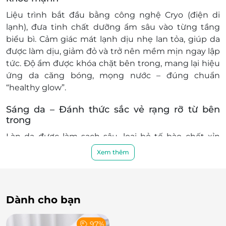
1B, Sương Nguyệt Anh, P. Bến Thành, Q.1
Liệu trình bắt đầu bằng công nghệ Cryo (điện di
104 Phổ Quang, Phường 2, Quận Tân Bình, TP.Hồ Chí
lạnh), đưa tinh chất dưỡng ẩm sâu vào từng tầng
Minh
biểu bì. Cảm giác mát lạnh dịu nhẹ lan tỏa, giúp da
Vincom Plaza Saigonres: Gian hàng L1-K3, tầng L1,
được làm dịu, giảm đỏ và trở nên mềm mịn ngay lập
TTTM Vincom Plaza Saigonres, thuộc Dự án Khu
tức. Độ ẩm được khóa chặt bên trong, mang lại hiệu
chung cư kết hợp thương mại dịch vụ và văn phòng
ứng da căng bóng, mọng nước – đúng chuẩn
làm việc, số 188 đường Nguyễn Xí, Phường Bình
Thạnh, Thành phố Hồ Chí Minh
“healthy glow”.
149 -151 Nguyễn Du, P. Bến Thành, Quận 1
Sáng da – Đánh thức sắc vẻ rạng rỡ từ bên
65 Lê Lợi, Quận 1, TP.HCM, Việt Nam, Lầu 6, 04
trong
Đà Nẵng
Làn da được làm sạch sâu, loại bỏ tế bào chết xỉn
177 Trần Phú, P.Hải Châu 1, Hải Châu, Đà Nẵng
màu nhờ các đầu máy công nghệ cao hiện đại tại
Xem thêm
Face Wash Fox. Khi bề mặt da được thông thoáng,
Khánh Hòa
tinh chất làm sáng đặc biệt sẽ phát huy tối đa tác
TTTM Goldcoast Tầng 4, 1, Trần Hưng Đạo, P.Lộc Thọ,
dụng:
Nha Trang
Dành cho bạn
Làm mờ thâm
Hỗ trợ giảm sắc tố
97%