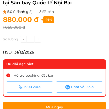
tại Sân bay Quốc tế Nội Bài
5.0
(1 đánh giá)
|
5 đã bán
880.000 đ
-16%
1.050.000 đ
-
+
1
Số lượng
HSD:
31/12/2026
Ưu đãi đặc biệt
Hỗ trợ booking, đặt bàn
1900 2065
Chat với Zalo
Mua ngay