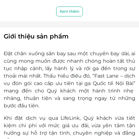
Nội Bài Xã Nội Bài - Thành phố Hà Nội
Khách hàng áp dụng Tất cả khách hàng
Xem thêm
Quy trình sử dụng Quy trình sử dụng dịch vụ:
Bước 1: Khách hàng liên hệ LifeLink để kiểm
tra dịch vụ
Giới thiệu sản phẩm
Bước 2: Khách mua và nhận mã voucher từ
LifeLink.vn qua zalo/ email.
Đặt chân xuống sân bay sau một chuyến bay dài, ai
Bước 3: Khách hàng có nhu cầu sử dụng sẽ
cũng mong muốn được nhanh chóng hoàn tất thủ
liên hệ hotline 1900 2065 và đặt ít nhất trước
tục nhập cảnh, lấy hành lý và rời ga đến trong sự
01 ngày sử dụng dịch vụ.
thoải mái nhất. Thấu hiểu điều đó, “
Fast Lane
– dịch
Bước 4: Nhân viên mặt đất tại sân bay đón
vụ đón gói cao cấp ưu tiên tại ga Quốc tế Nội Bài”
khách với bảng đón tại điểm hẹn tại Nhà ga
mang đến cho Quý khách một hành trình
nhẹ
quốc tế
nhàng, thuận tiện và sang trọng ngay từ những
Bước 5: Khách hàng gặp nhân viên và sử
bước đầu tiên
.
dụng dịch vụ
Phụ thu
Khi đặt dịch vụ qua
LifeLink
, Quý khách vừa tiết
Phụ thu Đón/Tiễn đêm: từ 22h30 - 06h00:
kiệm chi phí với mức giá ưu đãi, vừa yên tâm tận
100.000 Vnđ/khách.
hưởng sự hỗ trợ tận tình, chuyên nghiệp và đẳng
Phụ thu ngày lễ, tết: Theo quy định của Nhà