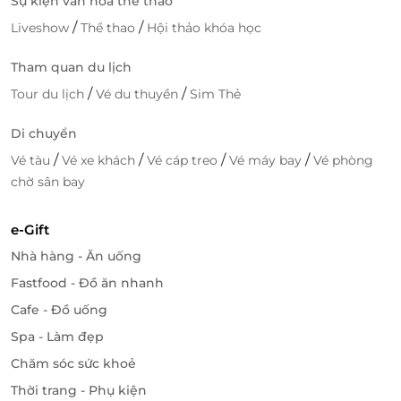
Sự kiện văn hóa thể thao
/
/
Liveshow
Thể thao
Hội thảo khóa học
Tham quan du lịch
/
/
Tour du lịch
Vé du thuyền
Sim Thẻ
Di chuyển
/
/
/
/
Vé tàu
Vé xe khách
Vé cáp treo
Vé máy bay
Vé phòng
chờ sân bay
e-Gift
Nhà hàng - Ăn uống
Fastfood - Đồ ăn nhanh
Cafe - Đồ uống
Spa - Làm đẹp
Chăm sóc sức khoẻ
Thời trang - Phụ kiện