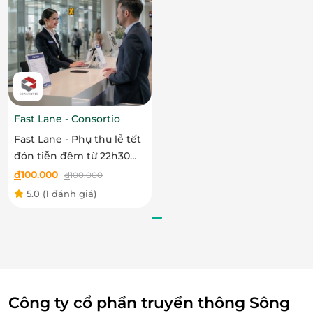
Fast Lane - Consortio
Fast Lane - Phụ thu lễ tết
đón tiễn đêm từ 22h30
Giải pháp tối ưu cho nhiều hành khách
đến 6h00
đ
100.000
đ
100.000
Dịch vụ
Fast Lane
– đón gói cao cấp ưu tiên đặc biệt
5.0
(1 đánh giá)
phù hợp với:
Doanh nhân bận rộn
cần tối ưu thời gian, duy trì
sự thoải mái sau chuyến bay dài.
Khách đoàn, khách du lịch quốc tế
muốn tiết
kiệm thời gian, tránh sự mệt mỏi khi di chuyển.
Cá nhân hoặc gia đình
mong muốn được chăm
Công ty cổ phần truyền thông Sông
sóc chu đáo, tận hưởng sự tiện nghi trọn vẹn.