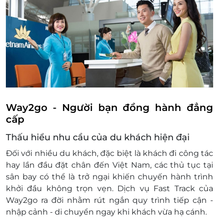
Hotline đặt tour & tư vấn (9h-20h): 1900
2065
Liên hệ LifeLink trước khi thanh toán dịch vụ, đặt
ít nhất trước 24h (1 ngày) để đảm bảo nhận được
dịch vụ tốt nhất
Điều kiện khác
Áp dụng 01 E-Voucher/E-Coupon cho 01
khách
Một khách hàng được mua nhiều E-
Way2go - Người bạn đồng hành đẳng
Voucher/E-Coupon
cấp
E-Voucher/E-Coupon không có giá trị quy
Thấu hiểu nhu cầu của du khách hiện đại
đổi thành tiền mặt, không trả lại tiền thừa.
Không áp dụng đồng thời với chương trình
Đối với nhiều du khách, đặc biệt là khách đi công tác
khuyến mại khác
hay lần đầu đặt chân đến Việt Nam, các thủ tục tại
sân bay có thể là trở ngại khiến chuyến hành trình
khởi đầu không trọn vẹn. Dịch vụ Fast Track của
Way2go ra đời nhằm rút ngắn quy trình tiếp cận -
nhập cảnh - di chuyển ngay khi khách vừa hạ cánh.