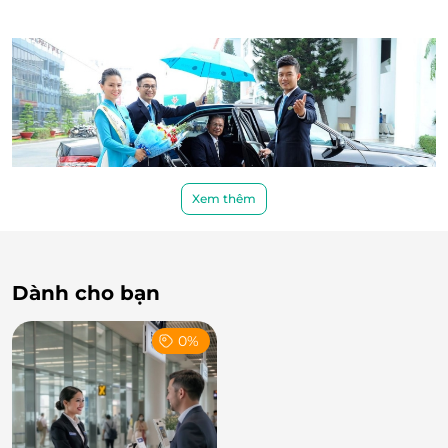
Xem thêm
Dịch vụ chuyên nghiệp - đón tiếp tận tâm
Dành cho bạn
Với gói Fast Track ga quốc tế, hành khách sẽ được
nhân viên chuyên trách đón tiếp ngay tại điểm hẹn
0%
trong nhà ga quốc tế Tân Sơn Nhất. Từ đó, khách
nhanh chóng được hướng dẫn quy trình nhập cảnh,
hỗ trợ tiếp nhận hành lý - đảm bảo không bỏ sót
thông tin, không mất thời gian tìm quầy thủ tục.