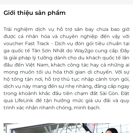
liên hệ hotline và đặt ít nhất trước 01 ngày sử
dụng dịch vụ.
Giới thiệu sản phẩm
Bước 4: Nhân viên mặt đất tại sân bay đón
khách với bảng đón tại điểm hẹn tại Nhà ga
Trải nghiệm dịch vụ hỗ trợ sân bay chưa bao giờ
quốc tế
được cá nhân hóa và chuyên nghiệp đến vậy với
Bước 5: Khách hàng gặp nhân viên và sử
voucher Fast Track - Dịch vụ đón gói tiêu chuẩn tại
dụng dịch vụ
ga quốc tế Tân Sơn Nhất do Way2go cung cấp. Đây
Phụ thu:
là giải pháp lý tưởng dành cho du khách quốc tế lần
Phụ thu Đón/ Tiễn đêm: Từ 22h30 - 6h00
đầu đến Việt Nam, khách công tác hay cả những ai
Quốc tế: 100.000vnđ/ khách
mong muốn tối ưu hóa thời gian di chuyển. Với sự
Quốc nội: 50.000vnđ/ khách
hộ tống tận nơi, hỗ trợ thủ tục nhập cảnh trọn gói,
Phụ thu ngày lễ, tết: 31/12/2025 - 01/01/2026;
dịch vụ này mang đến sự nhẹ nhàng, đẳng cấp ngay
16/02/2026 - 22/02/2026; 30/04/2026 -
trong khoảnh khắc đầu tiên chạm đất Sài Gòn. Đặt
01/05/2026; 02/09/2026
qua LifeLink để tận hưởng mức giá ưu đãi và quy
Quốc tế: 100.000 vnđ/khách
trình xác nhận nhanh chóng, minh bạch.
Quốc nội: 50.000 vnđ/khách
Thời gian áp dụng: Theo chuyến bay - Cần liên
hệ LifeLink để đặt dịch vụ ít nhất 24h (1 ngày)
Thông tin liên hệ