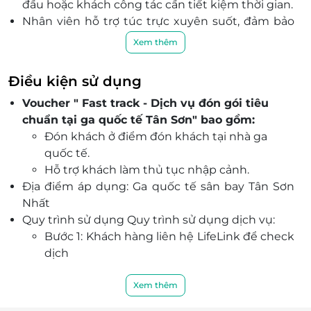
đầu hoặc khách công tác cần tiết kiệm thời gian.
Nhân viên hỗ trợ túc trực xuyên suốt, đảm bảo
trải nghiệm trọn vẹn và an tâm.
Xem thêm
Dễ dàng đặt chỗ, xác nhận nhanh chóng qua hệ
thống tiện lợi của LifeLink.
Điều kiện sử dụng
Đối tác uy tín – Way2go đồng hành cùng hàng
Voucher " Fast track - Dịch vụ đón gói tiêu
nghìn du khách quốc tế mỗi năm.
chuẩn tại ga quốc tế Tân Sơn" bao gồm:
Ưu đãi đặc biệt chỉ có tại LifeLink – Đặt nhanh,
Đón khách ở điểm đón khách tại nhà ga
không lo giá cao giờ cao điểm.
quốc tế.
Hỗ trợ khách làm thủ tục nhập cảnh.
Địa điểm áp dụng: Ga quốc tế sân bay Tân Sơn
Nhất
Quy trình sử dụng Quy trình sử dụng dịch vụ:
Bước 1: Khách hàng liên hệ LifeLink để check
dịch
Bước 2: Khách mua và nhận mã voucher từ
LifeLink.vn qua sms/ email.
Xem thêm
Bước 3: Khách hàng có nhu cầu sử dụng sẽ