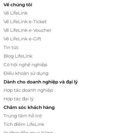
Về chúng tôi
Về LifeLink
Về LifeLink e-Ticket
Về LifeLink e-Voucher
Về LifeLink e-Gift
Tin tức
Blog LifeLink
Cơ hội nghề nghiệp
Điều khoản sử dụng
Dành cho doanh nghiệp và đại lý
Đặt dịch vụ tại LifeLink - Nhanh chóng,
Hợp tác doanh nghiệp
minh bạch
Hợp tác đại lý
LifeLink là nền tảng phân phối các deal du lịch - nghỉ
Chăm sóc khách hàng
dưỡng - trải nghiệm phong phú với giá ưu đãi và độ
Trung tâm hỗ trợ
tin cậy cao. Cùng LifeLink, khách hàng có thể an tâm
Tích điểm LifeLink
đặt các dịch vụ Fast Track từ những thương hiệu uy
Hướng dẫn mua hàng