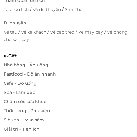
Tham quan du lịch
/
/
Tour du lịch
Vé du thuyền
Sim Thẻ
Di chuyển
/
/
/
/
Vé tàu
Vé xe khách
Vé cáp treo
Vé máy bay
Vé phòng
chờ sân bay
e-Gift
Nhà hàng - Ăn uống
Fastfood - Đồ ăn nhanh
Cafe - Đồ uống
Spa - Làm đẹp
Chăm sóc sức khoẻ
Thời trang - Phụ kiện
Siêu thị - Mua sắm
Giải trí - Tiện ích