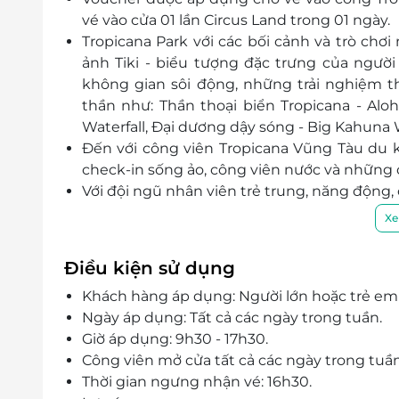
vé vào cửa 01 lần Circus Land trong 01 ngày.
Tropicana Park với các bối cảnh và trò ch
ảnh Tiki - biểu tượng đặc trưng của ngư
không gian sôi động, những trải nghiệm t
thần như: Thần thoại biển Tropicana - Aloh
Waterfall, Đại dương dậy sóng - Big Kahuna 
Đến với công viên Tropicana Vũng Tàu du 
check-in sống ảo, công viên nước và những 
Với đội ngũ nhân viên trẻ trung, năng động,
cấp, Tropicana Park sẽ mang đến sự hài lòn
Xe
Điều kiện sử dụng
Khách hàng áp dụng: Người lớn hoặc trẻ em 
Ngày áp dụng: Tất cả các ngày trong tuần.
Giờ áp dụng: 9h30 - 17h30.
Công viên mở cửa tất cả các ngày trong tuần
Thời gian ngưng nhận vé: 16h30.