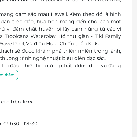
ơi mang đậm sắc màu Hawaii. Kèm theo đó là hình
ời dân trên đảo, hứa hẹn mang đến cho bạn một
hú vị đậm chất huyền bí lấy cảm hứng từ các vị
a Tropicana Waterplay, Hồ thư giãn - Tiki Family
Wave Pool, Vũ điệu Hula, Chiến thần Kuka.
khách sẽ được khám phá thiên nhiên trong lành,
chương trình nghệ thuật biểu diễn đặc sắc.
 chu đáo, nhiệt tình cùng chất lượng dịch vụ đẳng
g nhất đến mọi khách hàng.
m thêm
cao trên 1m4.
: 09h30 - 17h30.