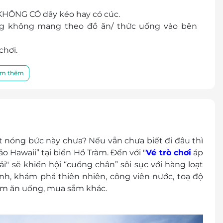
 KHÔNG CÓ dây kéo hay có cúc.
ng không mang theo đồ ăn/ thức uống vào bên
chơi.
 khách. Không giới hạn số lương khách mua.
m thêm
u.
 người lớn.
 ngày (không tính thứ 7 và Chủ nhật) khi đến để
ết nóng bức này chưa? Nếu vẫn chưa biết đi đâu thì
g hỗ trợ được nếu khách chưa đặt trước
o Hawaii” tại biển Hồ Tràm. Đến với "
Vé trò chơi
áp
8.858
i" sẽ khiến hội “cuồng chân” sôi sục với hàng loạt
ình Châu, Xuyên Mộc, Bà Rịa - Vũng Tàu.
h, khám phá thiên nhiên, công viên nước, toạ độ
iểm ăn uống, mua sắm khác.
r.
 đổi thành tiền mặt, không trả lại tiền thừa.
ình khuyến mại khác.