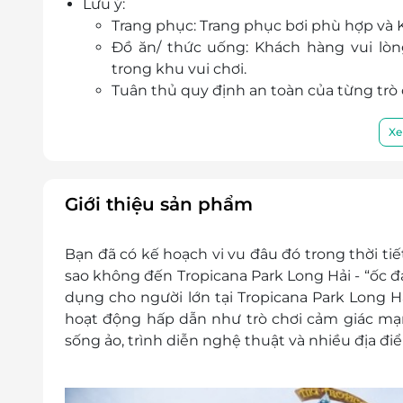
Lưu ý:
Trang phục: Trang phục bơi phù hợp và
Đồ ăn/ thức uống: Khách hàng vui lò
trong khu vui chơi.
Tuân thủ quy định an toàn của từng trò 
Số lượng E-Voucher áp dụng: 01 voucher/ 01
Phụ thu:
Xe
Lễ, Tết: Áp dụng Lễ, Tết và không phụ th
Khác:
Trẻ em từ 1 - 1m4 mua vé riêng
Giới thiệu sản phẩm
Trẻ em dưới 1m miễn phí khi đi cùng
Khách hàng liên hệ đăng ký dịch vụ trước 01
Bạn đã có kế hoạch vi vu đâu đó trong thời ti
được sử dụng voucher. LifeLink có thể khôn
sao không đến Tropicana Park Long Hải - “ốc đả
Điện thoại liên hệ: 1900 2065 - - 0973.42
dụng cho người lớn tại Tropicana Park Long Hả
Địa chỉ: Novaworld Hồ Tràm, Ven Biển, B
hoạt động hấp dẫn như trò chơi cảm giác mạn
Điều kiện khác:
sống ảo, trình diễn nghệ thuật và nhiều địa đ
Một khách hàng được mua nhiều vouche
E-Voucher/ E-Coupon không có giá trị quy
Không áp dụng đồng thời với chương tr