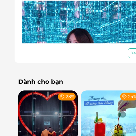
Xe
Dành cho bạn
28%
24
Concept nghệ thuật sống động, đậm chất 