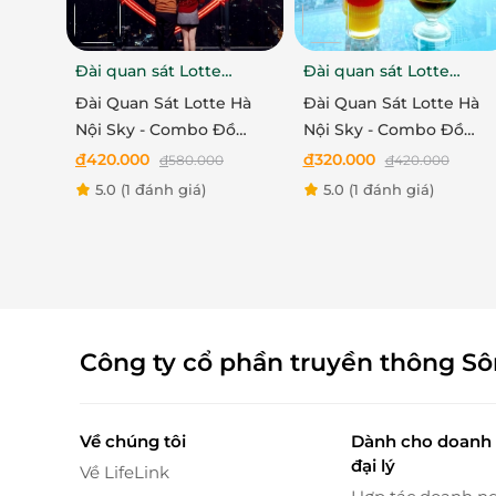
Không gian tại Flyover Starry Sky Art Museum
biệt. Mỗi không gian được thiết kế với hiệu
Palace”, “Starry Sky Pavilion” hay “Breathin
Đài quan sát Lotte
Đài quan sát Lotte
những bức ảnh “sống ảo” siêu chất. Gương 
Center
Center
Đài Quan Sát Lotte Hà
Đài Quan Sát Lotte Hà
khiến bạn như vỡ òa trong ấn tượng thị giác s
Nội Sky - Combo Đồ
Nội Sky - Combo Đồ
uống, Ảnh, Trò chơi VR
uống, Ảnh, Quà lưu niệ
đ
420.000
đ
320.000
đ
580.000
đ
420.000
Mission X, Quà lưu niệm
cho Trẻ em
5.0
(1 đánh giá)
5.0
(1 đánh giá)
cho trẻ em
Công ty cổ phần truyền thông S
Về chúng tôi
Dành cho doanh 
đại lý
Về LifeLink