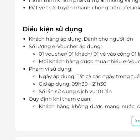
Hành trình khám phá vũ trụ ánh sáng và ng
Đặt vé trực tuyến nhanh chóng trên LifeLink,
Điều kiện sử dụng
Khách hàng áp dụng: Dành cho người lớn
Số lượng e-Voucher áp dụng:
01 voucher/ 01 khách/ 01 vé vào cổng 01 
Mỗi khách hàng được mua nhiều e-Vou
Phạm vi sử dụng:
Ngày áp dụng: Tất cả các ngày trong tu
Giờ áp dụng: 09h30 - 21h30
Số lần sử dụng dịch vụ: 01 lần
Quy định khi tham quan:
Khách hàng không được mang nước, đồ
vực tham quan.
Chính sách vé:
Xe
Trẻ em dưới 80cm miễn phí
Dưới 1m2 tính vé trẻ em