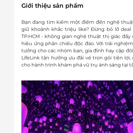
Trên 1m2 tính vé người lớn
Giới thiệu sản phẩm
Khách hàng vui lòng liên hệ đăng ký dịch vụ
Điện thoại liên hệ: 028 6686 9665
Bạn đang tìm kiếm một điểm đến nghệ thuật
Điều kiện khác:
giữ khoảnh khắc triệu like? Đừng bỏ lỡ deal
e-Voucher/e-Coupon không có giá trị quy 
TP.HCM - không gian nghệ thuật thị giác đầ
Không áp dụng đồng thời cùng lúc với 
hiệu ứng phản chiếu độc đáo. Với trải nghiệm
Voucher không áp dụng hoàn, hủy
tưởng cho các nhóm bạn, gia đình hay cặp đôi
LifeLink tận hưởng ưu đãi vé trọn gói tiện lợi,
cho hành trình khám phá vũ trụ ánh sáng tại tầ