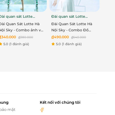
Đài quan sát Lotte
Đài quan sát Lotte
Đài q
Center
Center
Cente
Đài Quan Sát Lotte Hà
Đài Quan Sát Lotte Hà
Đài Q
Nội Sky - Combo ảnh và
Nội Sky - Combo Đồ
Nội S
Quà lưu niệm cho Người
uống, Ảnh, Trò chơi VR
uống,
đ
340.000
đ
490.000
đ
390.
đ
380.000
đ
640.000
lớn
Mission X, Quà lưu niệm
cho N
5.0
(1 đánh giá)
5.0
(1 đánh giá)
5.0
cho Người lớn
hung
Kết nối với chúng tôi
 bảo mật