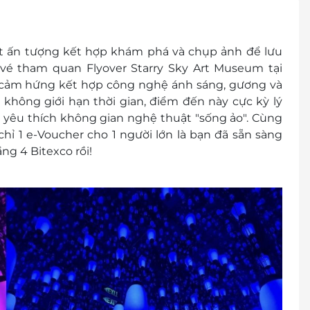
 trước khi đến để được phục vụ tốt nhất.
 ấn tượng kết hợp khám phá và chụp ảnh để lưu
 vé tham quan Flyover Starry Sky Art Museum tại
đổi thành tiền mặt, không trả lại tiền thừa
y cảm hứng kết hợp công nghệ ánh sáng, gương và
các chương trình khuyến mại khác
 không giới hạn thời gian, điểm đến này cực kỳ lý
 yêu thích không gian nghệ thuật "sống ảo". Cùng
 chỉ 1 e-Voucher cho 1 người lớn là bạn đã sẵn sàng
ng 4 Bitexco rồi!