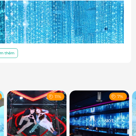
m thêm
%
11%
7%
thị giác