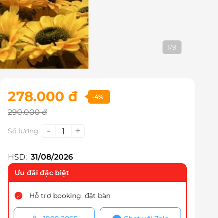
2
/
9
278.000 đ
-4%
290.000 đ
-
+
1
Số lượng
HSD:
31/08/2026
Ưu đãi đặc biệt
Hỗ trợ booking, đặt bàn