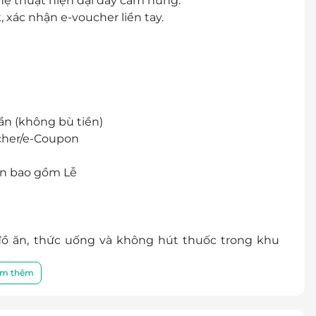
hệ thuật hiện đại đầy cảm hứng.
 xác nhận e-voucher liền tay.
lần (không bù tiền)
cher/e-Coupon
ần bao gồm Lễ
 ăn, thức uống và không hút thuốc trong khu
m thêm