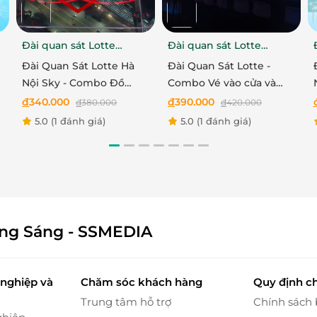
 bao gồm nhiều phòng triển lãm theo chủ đề riêng
 ứng ánh sáng đặc trưng như căn phòng “JJinghua
g Forest”… Tất cả tạo thành bức nền hoàn hảo cho
Đài quan sát Lotte
Đài quan sát Lotte
phản chiếu vô hạn kết hợp hiệu ứng ánh sáng 3D
Center
Center
Đài Quan Sát Lotte Hà
Đài Quan Sát Lotte -
ắc màu.
Nội Sky - Combo Đồ
Combo Vé vào cửa và
m
uống, Ảnh cho Người
Tour thành phố 01 ngày
đ
340.000
đ
390.000
đ
380.000
đ
420.000
lớn
bằng xe bus - Vé Trẻ em
5.0
(1 đánh giá)
5.0
(1 đánh giá)
ông Sáng - SSMEDIA
nghiệp và
Chăm sóc khách hàng
Quy định c
Trung tâm hỗ trợ
Chính sách